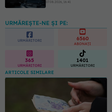
Ce spune culoarea ta preferată
despre vârsta pe care o ai. Care
este "codul cromatic" al generațiilor
07.08.2026, 21:29
URMĂREȘTE-NE ȘI PE:
6560
URMĂRITORI
ABONAȚI
365
1401
URMĂRITORI
URMĂRITORI
ARTICOLE SIMILARE