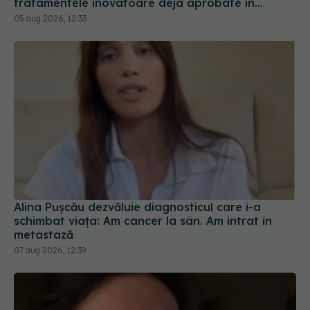
tratamentele inovatoare deja aprobate în
Europa
05 aug 2026, 12:33
Alina Pușcău dezvăluie diagnosticul care i-a
schimbat viața: Am cancer la sân. Am intrat în
metastază
07 aug 2026, 12:39