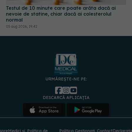
Testul de 10 minute care poate arăta dacă ai
nevoie de statine, chiar dacă ai colesterolul
normal
05 aug 2026, 19:42
URMĂREȘTE-NE PE:
DESCARCĂ APLICAȚIA
spre
Medici și
Politica de
Politica
Gestionați
Contact
Declarați