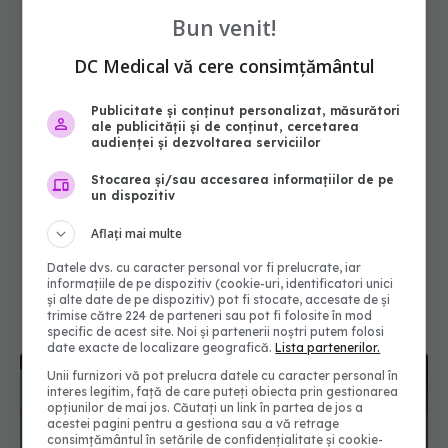
Bun venit!
DC Medical vă cere consimțământul
Publicitate și conținut personalizat, măsurători
ale publicității și de conținut, cercetarea
audienței și dezvoltarea serviciilor
Stocarea și/sau accesarea informațiilor de pe
un dispozitiv
Aflați mai multe
Datele dvs. cu caracter personal vor fi prelucrate, iar
informațiile de pe dispozitiv (cookie-uri, identificatori unici
și alte date de pe dispozitiv) pot fi stocate, accesate de și
trimise către 224 de parteneri sau pot fi folosite în mod
specific de acest site. Noi și partenerii noștri putem folosi
date exacte de localizare geografică.
Lista partenerilor.
Unii furnizori vă pot prelucra datele cu caracter personal în
interes legitim, față de care puteți obiecta prin gestionarea
opțiunilor de mai jos. Căutați un link în partea de jos a
acestei pagini pentru a gestiona sau a vă retrage
consimțământul în setările de confidențialitate și cookie-