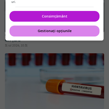
uri.
Consimțământ
Gestionați opțiunile
Cseke Attila, anunț de ultimă oră despre spitalele
din țară
31 iul 2026, 10:31