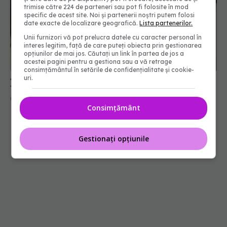
trimise către 224 de parteneri sau pot fi folosite în mod
specific de acest site. Noi și partenerii noștri putem folosi
date exacte de localizare geografică.
Lista partenerilor.
Unii furnizori vă pot prelucra datele cu caracter personal în
interes legitim, față de care puteți obiecta prin gestionarea
opțiunilor de mai jos. Căutați un link în partea de jos a
acestei pagini pentru a gestiona sau a vă retrage
consimțământul în setările de confidențialitate și cookie-
Alina Pușcău, diagnostic devastator! Am cinci
uri.
tumori și boala a ajuns la oase
04 aug 2026, 11:27
Consimțământ
Gestionați opțiunile