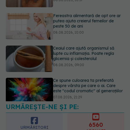
Ceaiul care ajută organismul să
lupte cu inflamația. Poate regla
glicemia și colesterolul
08.08.2026, 09:00
Ce spune culoarea ta preferată
despre vârsta pe care o ai. Care
este "codul cromatic" al generațiilor
07.08.2026, 21:29
Analiza de sânge AST (SGOT): ce
înseamnă rezultatele și când sunt un
semnal de alarmă
08.08.2026, 11:00
URMĂREȘTE-NE ȘI PE:
6560
URMĂRITORI