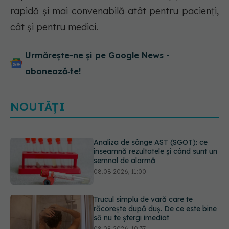
rapidă și mai convenabilă atât pentru pacienți,
cât și pentru medici.
Urmărește-ne și pe Google News -
abonează‑te!
NOUTĂȚI
Trucul simplu de vară care te
răcorește după duș. De ce este bine
să nu te ștergi imediat
08.08.2026, 10:37
Fereastra alimentară de opt ore ar
putea ajuta creierul femeilor de
peste 50 de ani
08.08.2026, 10:00