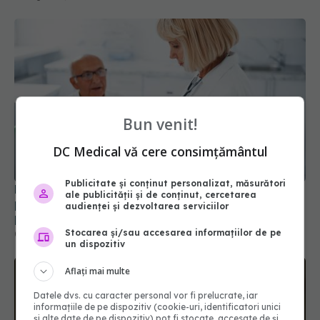
Bun venit!
DC Medical vă cere consimțământul
Publicitate și conținut personalizat, măsurători
Din această toamnă, CNAS schimbă regulile
ale publicității și de conținut, cercetarea
pentru consultațiile medicale. Ce se modifică
audienței și dezvoltarea serviciilor
pentru pacienți
Stocarea și/sau accesarea informațiilor de pe
01 aug 2026, 15:19
un dispozitiv
Aflați mai multe
Datele dvs. cu caracter personal vor fi prelucrate, iar
informațiile de pe dispozitiv (cookie-uri, identificatori unici
și alte date de pe dispozitiv) pot fi stocate, accesate de și