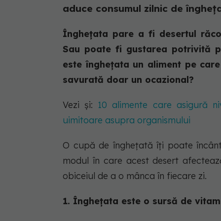
aduce consumul zilnic de îngheț
Înghețata pare a fi desertul răco
Sau poate fi gustarea potrivită p
este înghețata un aliment pe care
savurată doar un ocazional?
Vezi și:
10 alimente care asigură niv
uimitoare asupra organismului
O cupă de înghețată îți poate încânt
modul în care acest desert afectează
obiceiul de a o mânca în fiecare zi.
1. Înghețata este o sursă de vitam