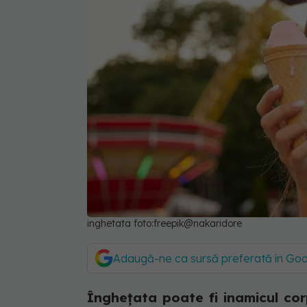
inghetata foto:freepik@nakaridore
Adaugă-ne ca sursă preferată în Go
Înghețata poate fi inamicul cor