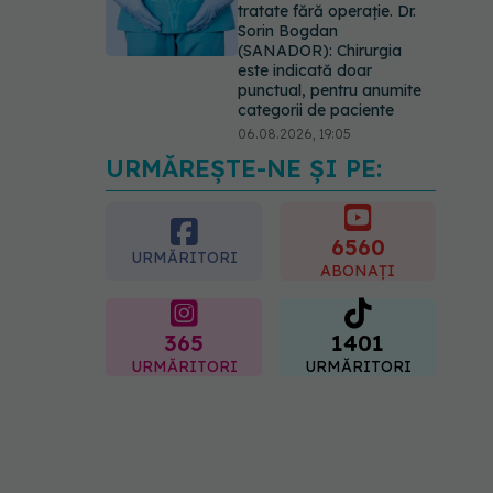
tratate fără operație. Dr.
Sorin Bogdan
(SANADOR): Chirurgia
este indicată doar
punctual, pentru anumite
categorii de paciente
06.08.2026, 19:05
URMĂREȘTE-NE ȘI PE:
EXCLUSIV
Brahiterapie
vs radioterapie externă în
cancerul ginecologic. Dr.
Sorin Bogdan (SANADOR)
6560
URMĂRITORI
explică diferența și cum
ABONAȚI
acționează tratamentul
06.08.2026, 22:49
365
1401
URMĂRITORI
URMĂRITORI