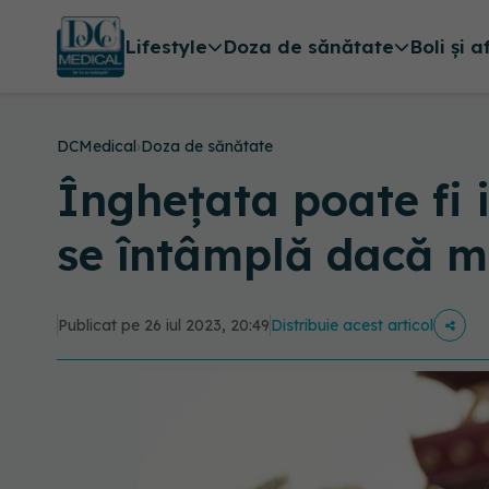
Lifestyle
Doza de sănătate
Boli și a
DCMedical
›
Doza de sănătate
Înghețata poate fi i
se întâmplă dacă mă
Publicat pe 26 iul 2023, 20:49
Distribuie acest articol