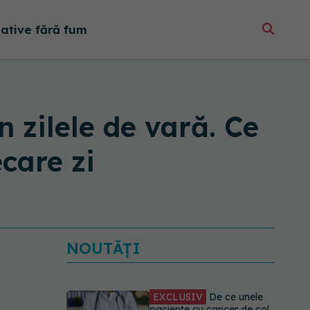
native fără fum
n zilele de vară. Ce
care zi
NOUTĂȚI
EXCLUSIV
De ce unele
paciente cu cancer de col