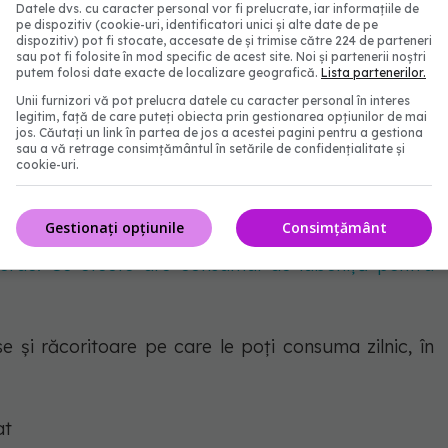
hețată, asigură-te că faci din asta o plăcere
Datele dvs. cu caracter personal vor fi prelucrate, iar informațiile de
pe dispozitiv (cookie-uri, identificatori unici și alte date de pe
dispozitiv) pot fi stocate, accesate de și trimise către 224 de parteneri
sau pot fi folosite în mod specific de acest site. Noi și partenerii noștri
putem folosi date exacte de localizare geografică.
Lista partenerilor.
 opțiune mai sănătoasă, alege fructe proaspete de
Unii furnizori vă pot prelucra datele cu caracter personal în interes
a, banane, ananas sau cereale integrale crocante.
legitim, față de care puteți obiecta prin gestionarea opțiunilor de mai
jos. Căutați un link în partea de jos a acestei pagini pentru a gestiona
 adăuga gust și textură, dar vor îmbunătăți și
sau a vă retrage consimțământul în setările de confidențialitate și
cookie-uri.
ibre al desertului tău. Unele pot adăuga chiar și o
 plante.
Gestionați opțiunile
Consimțământ
rde. Ce efecte are consumul de lubeniță pentru
e și răcoritoare pe care le poți consuma zilnic, în
at