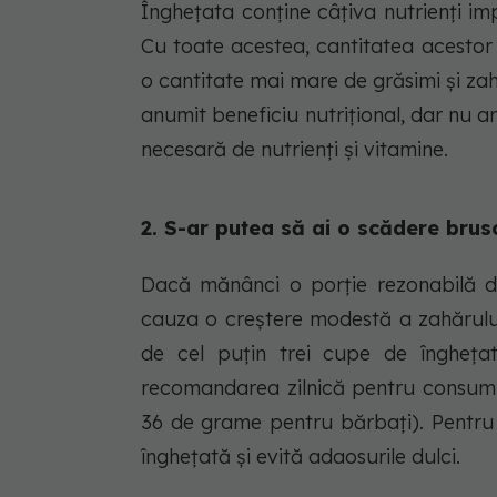
Înghețata conține câțiva nutrienți imp
Cu toate acestea, cantitatea acestor n
o cantitate mai mare de grăsimi și zah
anumit beneficiu nutrițional, dar nu ar
necesară de nutrienți și vitamine.
2. S-ar putea să ai o scădere brus
Dacă mănânci o porție rezonabilă de
cauza o creștere modestă a zahărulu
de cel puțin trei cupe de îngheța
recomandarea zilnică pentru consum
36 de grame pentru bărbați). Pentru
înghețată și evită adaosurile dulci.