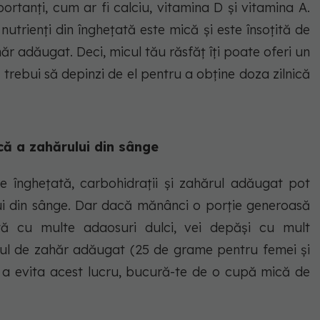
ortanți, cum ar fi calciu, vitamina D și vitamina A.
utrienți din înghețată este mică și este însoțită de
ăr adăugat. Deci, micul tău răsfăț îți poate oferi un
 trebui să depinzi de el pentru a obține doza zilnică
că a zahărului din sânge
 înghețată, carbohidrații și zahărul adăugat pot
i din sânge. Dar dacă mănânci o porție generoasă
tă cu multe adaosuri dulci, vei depăși cu mult
ul de zahăr adăugat (25 de grame pentru femei și
 a evita acest lucru, bucură-te de o cupă mică de