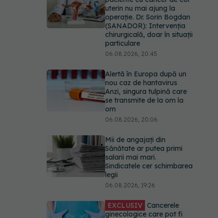
uterin nu mai ajung la
operație. Dr. Sorin Bogdan
(SANADOR): Intervenția
chirurgicală, doar în situații
particulare
06.08.2026, 20:45
Alertă în Europa după un
nou caz de hantavirus
Anzi, singura tulpină care
se transmite de la om la
om
06.08.2026, 20:06
Mii de angajați din
Sănătate ar putea primi
salarii mai mari.
Sindicatele cer schimbarea
legii
06.08.2026, 19:26
EXCLUSIV
Cancerele
ginecologice care pot fi