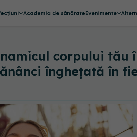
fecțiuni
Academia de sănătate
Evenimente
Alter
namicul corpului tău î
nânci înghețată în fie