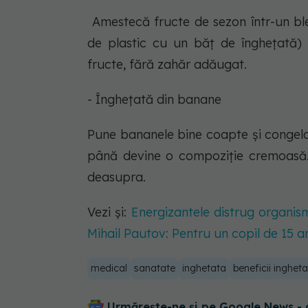
Amestecă fructe de sezon într-un ble
de plastic cu un băț de înghețată) 
fructe, fără zahăr adăugat.
- Înghețată din banane
Pune bananele bine coapte și congela
până devine o compoziție cremoasă.
deasupra.
Vezi și:
Energizantele distrug organis
Mihail Pautov: Pentru un copil de 15 an
medical
sanatate
inghetata
beneficii inghet
Urmărește-ne și pe Google News - 