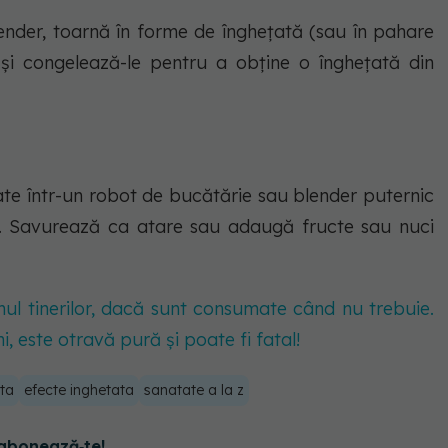
nder, toarnă în forme de înghețată (sau în pahare
și congelează-le pentru a obține o înghețată din
te într-un robot de bucătărie sau blender puternic
 Savurează ca atare sau adaugă fructe sau nuci
mul tinerilor, dacă sunt consumate când nu trebuie.
i, este otravă pură și poate fi fatal!
ata
efecte inghetata
sanatate a la z
abonează‑te!