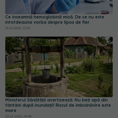
Ce înseamnă hemoglobină mică. De ce nu este
întotdeauna vorba despre lipsa de fier
19 iul 2026, 11:00
Ministerul Sănătății avertizează: Nu beți apă din
fântâni după inundații! Riscul de îmbolnăvire este
mare
22 iul 2026, 09:38