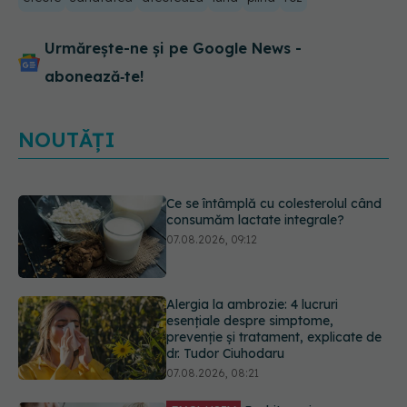
Urmărește-ne și pe Google News -
abonează‑te!
NOUTĂȚI
Alergia la ambrozie: 4 lucruri
esențiale despre simptome,
prevenție și tratament, explicate de
dr. Tudor Ciuhodaru
07.08.2026, 08:21
EXCLUSIV
Brahiterapie vs
radioterapie externă în cancerul
ginecologic. Dr. Sorin Bogdan
(SANADOR) explică diferența și
cum acționează tratamentul
06.08.2026, 22:49