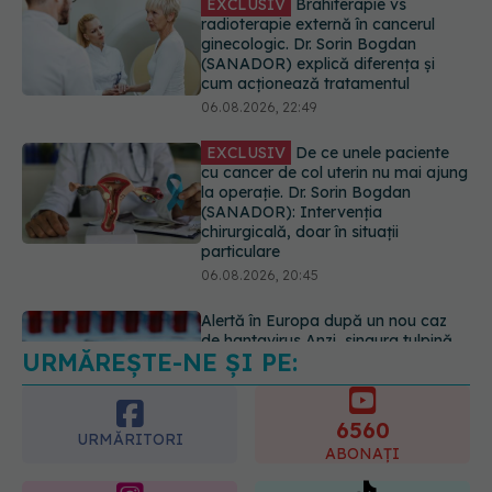
EXCLUSIV
De ce unele paciente
cu cancer de col uterin nu mai ajung
la operație. Dr. Sorin Bogdan
(SANADOR): Intervenția
chirurgicală, doar în situații
particulare
06.08.2026, 20:45
Alertă în Europa după un nou caz
de hantavirus Anzi, singura tulpină
care se transmite de la om la om
06.08.2026, 20:06
URMĂREȘTE-NE ȘI PE:
Ce se întâmplă cu colesterolul când
consumăm lactate integrale?
07.08.2026, 09:12
6560
URMĂRITORI
ABONAȚI
365
1401