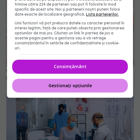
trimise către 224 de parteneri sau pot fi folosite în mod
specific de acest site. Noi și partenerii noștri putem folosi
date exacte de localizare geografică.
Lista partenerilor.
Unii furnizori vă pot prelucra datele cu caracter personal în
interes legitim, față de care puteți obiecta prin gestionarea
opțiunilor de mai jos. Căutați un link în partea de jos a
acestei pagini pentru a gestiona sau a vă retrage
consimțământul în setările de confidențialitate și cookie-
uri.
Unifarm: Canalul de Urgență, răspuns pentru
pacienții care nu găsesc medicamente esențiale
Consimțământ
20 iul 2026, 15:16
Gestionați opțiunile