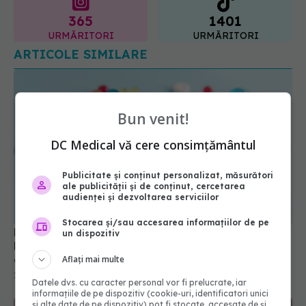
URMĂRITORI
URMĂRITORI
ARTICOLE SIMILARE
Bun venit!
DC Medical vă cere consimțământul
Publicitate și conținut personalizat, măsurători
ale publicității și de conținut, cercetarea
audienței și dezvoltarea serviciilor
Ministerul Sănătății introduce noi medicamente în
România. Apar tratamente moderne pentru
Stocarea și/sau accesarea informațiilor de pe
cancer, migrenă și epilepsie
un dispozitiv
27 iul 2026, 16:17
Aflați mai multe
Datele dvs. cu caracter personal vor fi prelucrate, iar
informațiile de pe dispozitiv (cookie-uri, identificatori unici
și alte date de pe dispozitiv) pot fi stocate, accesate de și