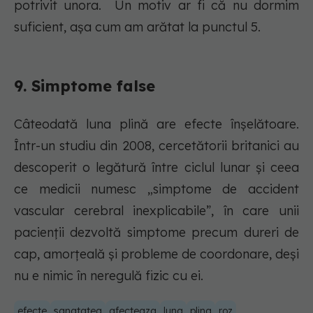
potrivit unora. Un motiv ar fi că nu dormim
suficient, așa cum am arătat la punctul 5.
9. Simptome false
Câteodată luna plină are efecte înșelătoare.
Într-un studiu din 2008, cercetătorii britanici au
descoperit o legătură între ciclul lunar și ceea
ce medicii numesc „simptome de accident
vascular cerebral inexplicabile”, în care unii
pacienții dezvoltă simptome precum dureri de
cap, amorțeală și probleme de coordonare, deși
nu e nimic în neregulă fizic cu ei.
efecte
sanatatea
afecteaza
luna
plina
roz