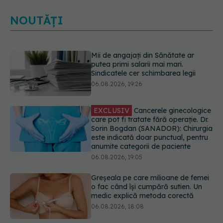
NOUTĂȚI
EXCLUSIV
Cancerele ginecologice
care pot fi tratate fără operație. Dr.
Sorin Bogdan (SANADOR): Chirurgia
este indicată doar punctual, pentru
anumite categorii de paciente
06.08.2026, 19:05
Greșeala pe care milioane de femei
o fac când își cumpără sutien. Un
medic explică metoda corectă
06.08.2026, 18:08
Colebil și Panzcebil, blocate
temporar în farmacii. ANMDMR
explică de ce a luat măsura
06.08.2026, 16:37