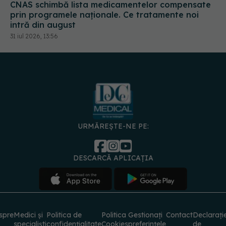
CNAS schimbă lista medicamentelor compensate
prin programele naționale. Ce tratamente noi
intră din august
31 iul 2026, 13:56
URMĂREȘTE-NE PE:
DESCARCĂ APLICAȚIA
spre
Medici și
Politica de
Politica
Gestionați
Contact
Declarați
specialiști
confidențialitate
Cookies
preferințele
de