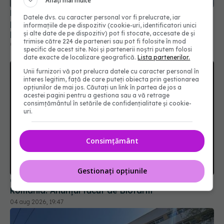
Aflați mai multe
Din această toamnă, CNAS schimbă regulile
Datele dvs. cu caracter personal vor fi prelucrate, iar
pentru consultațiile medicale. Ce se modifică
informațiile de pe dispozitiv (cookie-uri, identificatori unici
pentru pacienți
și alte date de pe dispozitiv) pot fi stocate, accesate de și
trimise către 224 de parteneri sau pot fi folosite în mod
01 aug 2026, 15:19
specific de acest site. Noi și partenerii noștri putem folosi
date exacte de localizare geografică.
Lista partenerilor.
Unii furnizori vă pot prelucra datele cu caracter personal în
interes legitim, față de care puteți obiecta prin gestionarea
opțiunilor de mai jos. Căutați un link în partea de jos a
acestei pagini pentru a gestiona sau a vă retrage
consimțământul în setările de confidențialitate și cookie-
uri.
Consimțământ
Gestionați opțiunile
Colebil și Panzcebil, blocate la vânzare în
România. Anunțul făcut de Biofarm
04 aug 2026, 19:47