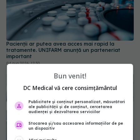
Pacienții ar putea avea acces mai rapid la
tratamente. UNIFARM anunță un parteneriat
important
04 aug 2026, 12:30
Bun venit!
DC Medical vă cere consimțământul
Publicitate și conținut personalizat, măsurători
ale publicității și de conținut, cercetarea
audienței și dezvoltarea serviciilor
Stocarea și/sau accesarea informațiilor de pe
un dispozitiv