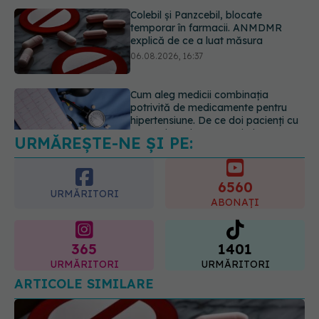
Cum aleg medicii combinația
potrivită de medicamente pentru
hipertensiune. De ce doi pacienți cu
aceeași tensiune pot primi
tratamente diferite
06.08.2026, 16:19
Mii de angajați din Sănătate ar
putea primi salarii mai mari.
Sindicatele cer schimbarea legii
URMĂREȘTE-NE ȘI PE:
06.08.2026, 19:26
6560
URMĂRITORI
ABONAȚI
365
1401
URMĂRITORI
URMĂRITORI
ARTICOLE SIMILARE