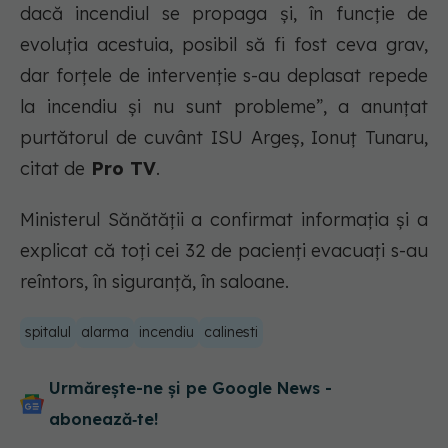
dacă incendiul se propaga și, în funcție de
evoluția acestuia, posibil să fi fost ceva grav,
dar forțele de intervenție s-au deplasat repede
la incendiu și nu sunt probleme”, a anunțat
purtătorul de cuvânt ISU Argeș, Ionuț Tunaru,
citat de
Pro TV
.
Ministerul Sănătății a confirmat informația și a
explicat că toți cei 32 de pacienți evacuați s-au
reîntors, în siguranță, în saloane.
spitalul
alarma
incendiu
calinesti
Urmărește-ne și pe Google News -
abonează‑te!