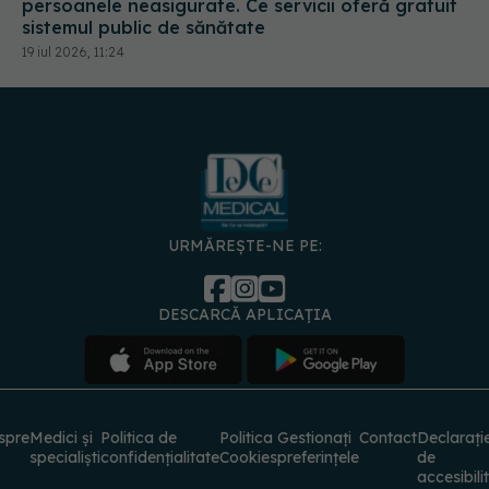
persoanele neasigurate. Ce servicii oferă gratuit
sistemul public de sănătate
19 iul 2026, 11:24
URMĂREȘTE-NE PE:
DESCARCĂ APLICAȚIA
spre
Medici și
Politica de
Politica
Gestionați
Contact
Declarați
specialiști
confidențialitate
Cookies
preferințele
de
accesibili