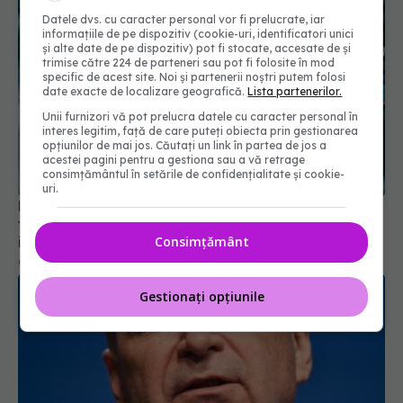
Datele dvs. cu caracter personal vor fi prelucrate, iar
informațiile de pe dispozitiv (cookie-uri, identificatori unici
și alte date de pe dispozitiv) pot fi stocate, accesate de și
trimise către 224 de parteneri sau pot fi folosite în mod
specific de acest site. Noi și partenerii noștri putem folosi
date exacte de localizare geografică.
Lista partenerilor.
Unii furnizori vă pot prelucra datele cu caracter personal în
interes legitim, față de care puteți obiecta prin gestionarea
opțiunilor de mai jos. Căutați un link în partea de jos a
acestei pagini pentru a gestiona sau a vă retrage
consimțământul în setările de confidențialitate și cookie-
uri.
Pacienții ar putea avea acces mai rapid la
tratamente. UNIFARM anunță un parteneriat
important
Consimțământ
04 aug 2026, 12:30
Gestionați opțiunile