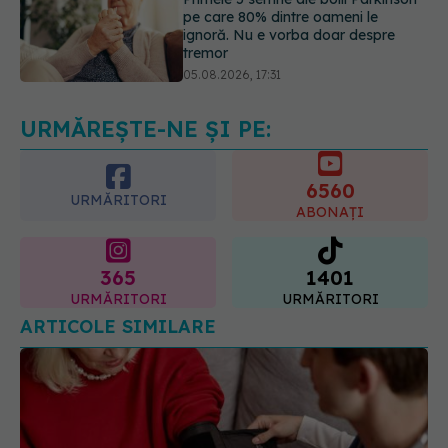
05.08.2026, 17:31
Gabriela Cristea, manifest pentru
respect și acceptare: Corpul
fiecăruia spune o poveste
05.08.2026, 21:23
URMĂREȘTE-NE ȘI PE:
6560
URMĂRITORI
ABONAȚI
365
1401
URMĂRITORI
URMĂRITORI
ARTICOLE SIMILARE