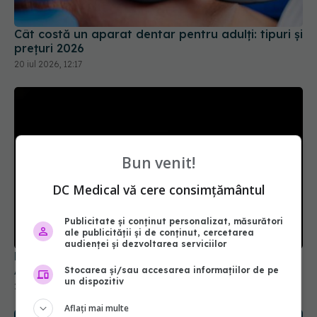
Cât costă un aparat dentar pentru adulți: tipuri și
prețuri 2026
20 iul 2026, 12:17
Bun venit!
DC Medical vă cere consimțământul
Publicitate și conținut personalizat, măsurători
ale publicității și de conținut, cercetarea
audienței și dezvoltarea serviciilor
Doliu în teatrul românesc. A murit marea actriță
Adela Mărculescu
Stocarea și/sau accesarea informațiilor de pe
un dispozitiv
24 iul 2026, 14:44
Aflați mai multe