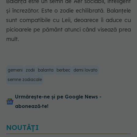
Balanța este un semn de Aer sociabil, inteligent
și încrezător. Este o zodie echilibrată. Balanțele
sunt compatibile cu Leii, deoarece îi aduce cu
picioarele pe pământ atunci când visează prea
mult.
gemeni
zodii
balanta
berbec
demi lovato
semne zodiacale
Urmărește-ne și pe Google News -
abonează‑te!
NOUTĂȚI