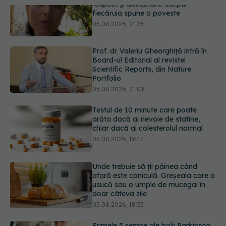
Prof. dr. Valeriu Gheorghiță intră în
Board-ul Editorial al revistei
Scientific Reports, din Nature
Portfolio
05.08.2026, 21:09
Testul de 10 minute care poate
arăta dacă ai nevoie de statine,
chiar dacă ai colesterolul normal
05.08.2026, 19:42
Unde trebuie să ții pâinea când
afară este caniculă. Greșeala care o
usucă sau o umple de mucegai în
doar câteva zile
05.08.2026, 18:33
Primele 5 semne ale bolii Parkinson
pe care 80% dintre oameni le
ignoră. Nu e vorba doar despre
tremor