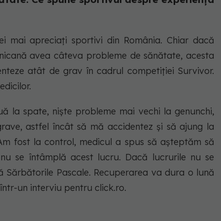
ei mai apreciați sportivi din România. Chiar dacă
inicană avea câteva probleme de sănătate, acesta
teze atât de grav în cadrul competiției Survivor.
dicilor.
uă la spate, niște probleme mai vechi la genunchi,
ave, astfel încât să mă accidentez și să ajung la
Am fost la control, medicul a spus să așteptăm să
nu se întâmplă acest lucru. Dacă lucrurile nu se
ă Sărbătorile Pascale. Recuperarea va dura o lună
ntr-un interviu pentru click.ro.