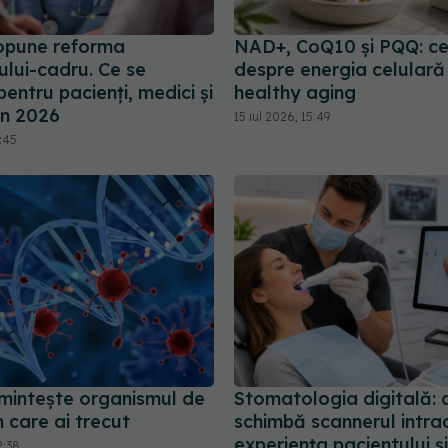
opune reforma
NAD+, CoQ10 și PQQ: ce
ului-cadru. Ce se
despre energia celulară 
entru pacienți, medici și
healthy aging
in 2026
15 iul 2026, 15:49
9:45
amintește organismul de
Stomatologia digitală:
in care ai trecut
schimbă scannerul intra
experiența pacientului și
2:38