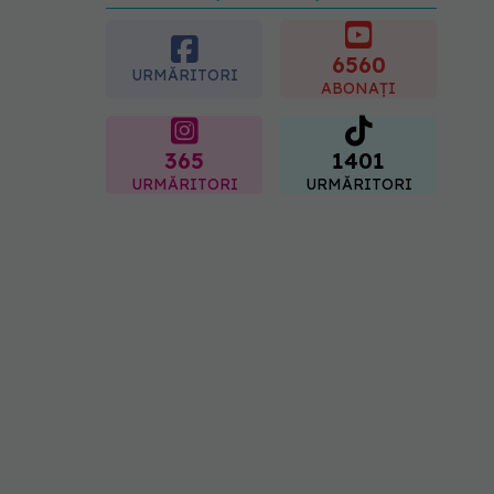
preferată despre vârsta
pe care o ai. Care este
"codul cromatic" al
6560
URMĂRITORI
generațiilor
ABONAȚI
07.08.2026, 21:29
365
1401
URMĂRITORI
URMĂRITORI