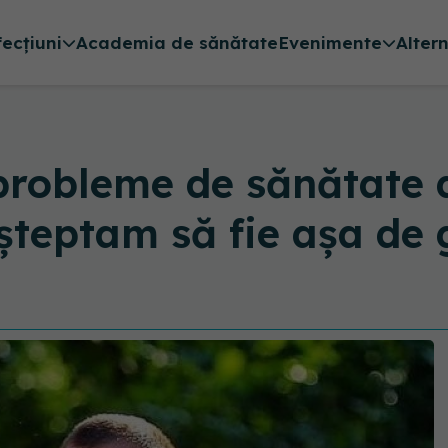
fecțiuni
Academia de sănătate
Evenimente
Alter
probleme de sănătate 
șteptam să fie așa de 