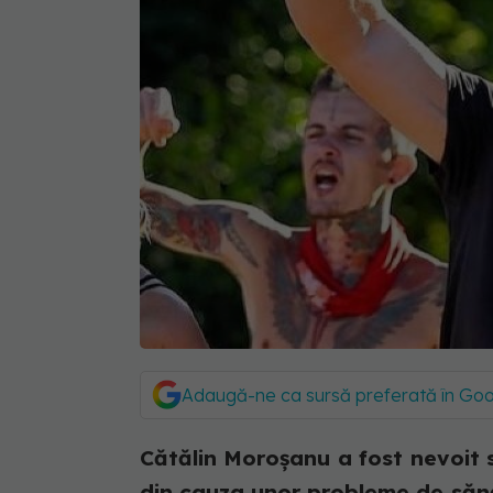
Adaugă-ne ca sursă preferată în Go
Cătălin Moroșanu a fost nevoit
din cauza unor probleme de sănă