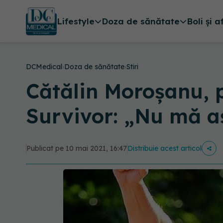
Lifestyle
Doza de sănătate
Boli și a
DCMedical
›
Doza de sănătate
›
Stiri
Cătălin Moroșanu, 
Survivor: „Nu mă a
Publicat pe 10 mai 2021, 16:47
Distribuie acest articol