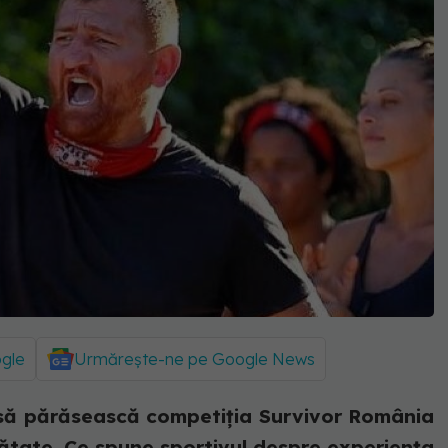
ogle
Urmărește-ne pe Google News
 să părăsească competiția Survivor România
tate. Ce spune sportivul despre experiența