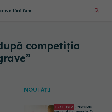
native fără fum
după competiția
grave”
NOUTĂȚI
EXCLUSIV
Cancerele
care pot fi prevenite. Dr.