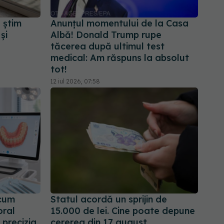
 știm
Anunțul momentului de la Casa
și
Albă! Donald Trump rupe
tăcerea după ultimul test
medical: Am răspuns la absolut
tot!
12 iul 2026, 07:58
 cum
Statul acordă un sprijin de
oral
15.000 de lei. Cine poate depune
 precizia
cererea din 17 august