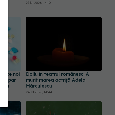
27 iul 2026, 14:10
oduce noi
Doliu în teatrul românesc. A
a. Apar
murit marea actriță Adela
ntru
Mărculescu
psie
24 iul 2026, 14:44