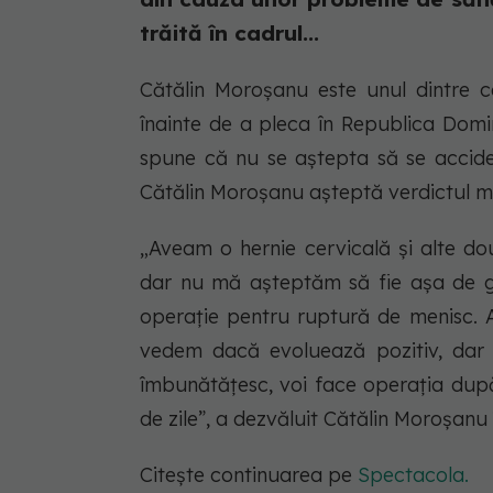
trăită în cadrul...
Cătălin Moroșanu este unul dintre c
înainte de a pleca în Republica Dom
spune că nu se aștepta să se acciden
Cătălin Moroșanu așteptă verdictul me
„Aveam o hernie cervicală și alte do
dar nu mă așteptăm să fie așa de gr
operație pentru ruptură de menisc. 
vedem dacă evoluează pozitiv, dar 
îmbunătățesc, voi face operația dup
de zile”, a dezvăluit Cătălin Moroșanu î
Citește continuarea pe
Spectacola.