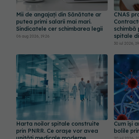
Mii de angajați din Sănătate ar
CNAS pr
putea primi salarii mai mari.
Contract
Sindicatele cer schimbarea legii
schimbă p
spitale d
06 aug 2026, 19:26
30 iul 2026, 1
Harta noilor spitale construite
Cum își 
prin PNRR. Ce orașe vor avea
bolile pr
unități medicale moderne
20 iul 2026, 2