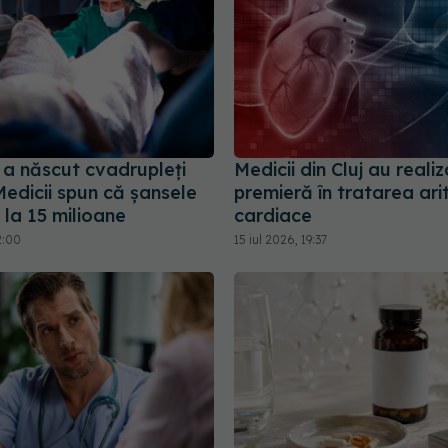
 a născut cvadrupleți
Medicii din Cluj au reali
 Medicii spun că șansele
premieră în tratarea arit
 la 15 milioane
cardiace
2:00
15 iul 2026, 19:37