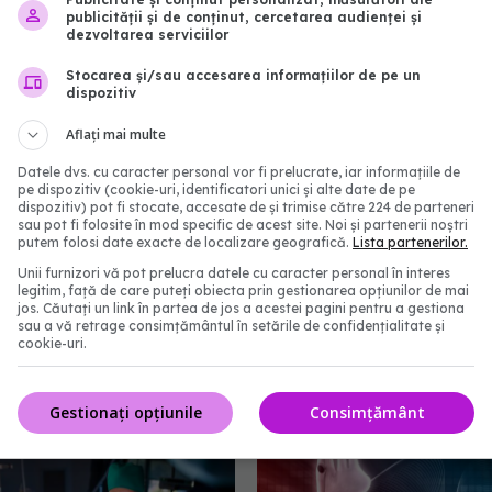
e noi intră din august
13 iul 2026, 11:23
publicității și de conținut, cercetarea audienței și
dezvoltarea serviciilor
:56
Stocarea și/sau accesarea informațiilor de pe un
dispozitiv
Aflați mai multe
Datele dvs. cu caracter personal vor fi prelucrate, iar informațiile de
pe dispozitiv (cookie-uri, identificatori unici și alte date de pe
dispozitiv) pot fi stocate, accesate de și trimise către 224 de parteneri
sau pot fi folosite în mod specific de acest site. Noi și partenerii noștri
putem folosi date exacte de localizare geografică.
Lista partenerilor.
Unii furnizori vă pot prelucra datele cu caracter personal în interes
legitim, față de care puteți obiecta prin gestionarea opțiunilor de mai
jos. Căutați un link în partea de jos a acestei pagini pentru a gestiona
talelor publice din
Ministerul Sănătății intr
sau a vă retrage consimțământul în setările de confidențialitate și
 Județele cu cele mai
medicamente în Români
cookie-uri.
tăți sanitare și unde
tratamente moderne pe
 mai puține
cancer, migrenă și epile
Gestionați opțiunile
Consimțământ
:57
27 iul 2026, 16:17