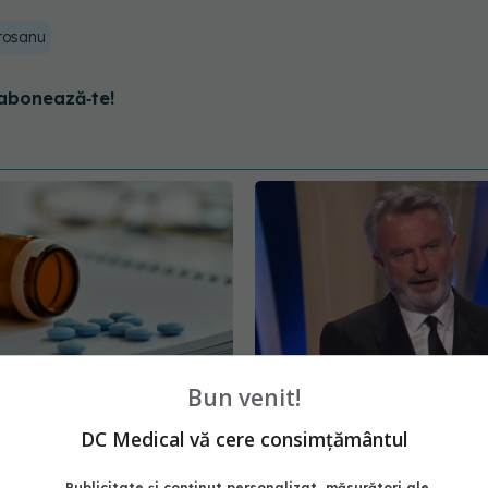
rosanu
abonează‑te!
Bun venit!
imbă lista
A murit actorul Sam Neil
DC Medical vă cere consimțământul
entelor compensate
cunoscut pentru rolul di
ramele naționale. Ce
Jurassic Park
Publicitate și conținut personalizat, măsurători ale