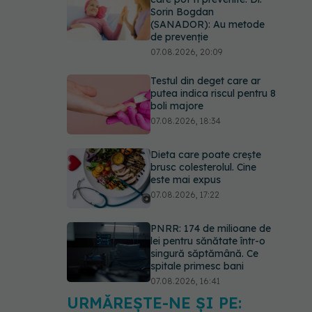
Sorin Bogdan
(SANADOR): Au metode
de prevenție
07.08.2026, 20:09
Testul din deget care ar
putea indica riscul pentru 8
boli majore
07.08.2026, 18:34
Dieta care poate crește
brusc colesterolul. Cine
este mai expus
07.08.2026, 17:22
PNRR: 174 de milioane de
lei pentru sănătate într-o
singură săptămână. Ce
spitale primesc bani
07.08.2026, 16:41
URMĂREȘTE-NE ȘI PE:
Ce spune culoarea ta