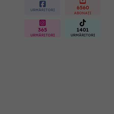
Sorin Bogdan
(SANADOR): Au metode
6560
URMĂRITORI
de prevenție
ABONAȚI
07.08.2026, 20:09
365
1401
URMĂRITORI
URMĂRITORI