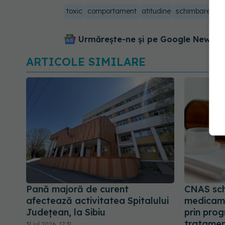
toxic
comportament
atitudine
schimbare
noi
Urmărește-ne și pe Google News - 
ARTICOLE SIMILARE
Pană majoră de curent
CNAS sch
afectează activitatea Spitalului
medicam
Județean, la Sibiu
prin prog
tratament
31 iul 2026, 17:31