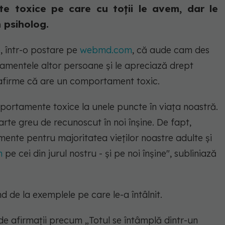
 toxice pe care cu toții le avem, dar le
n psiholog.
e, într-o postare pe
webmd.com
, că aude cam des
mentele altor persoane și le apreciază drept
ă afirme că are un comportament toxic.
portamente toxice la unele puncte în viața noastră.
arte greu de recunoscut în noi înșine. De fapt,
te pentru majoritatea vieților noastre adulte și
m
pe cei din jurul nostru - și pe noi înșine"
, subliniază
de la exemplele pe care le-a întâlnit.
de afirmații precum „Totul se întâmplă dintr-un