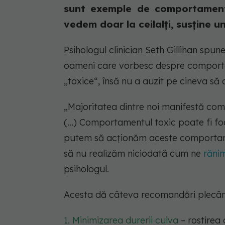
sunt exemple de comportamente
vedem doar la ceilalți, susține u
Psihologul clinician Seth Gillihan spun
oameni care vorbesc despre comporta
„toxice“, însă nu a auzit pe cineva s
„Majoritatea dintre noi manifestă com
(...) Comportamentul toxic poate fi fo
putem să acționăm aceste comportamen
să nu realizăm niciodată cum ne
răni
psihologul.
Acesta dă câteva recomandări plecând 
1. Minimizarea durerii cuiva
– rostirea 