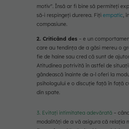
motiv". Însă ar fi bine să permiteți exp
să-i respingeți durerea. Fiți
empatic
, 
compasiune.
2. Criticând des
– e un comportament fo
care au tendința de a găsi mereu o gre
fie de haine sau cred că sunt de ajutor
Atitudinea potrivită în astfel de situați
gândească înainte de a-l oferi la modul
psihologului e o discuție față în față c
din spate.
3. Evitați intimitatea adevărată
– când
modalități de a vă asigura că relația n