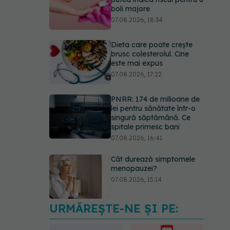
boli majore
07.08.2026, 18:34
Dieta care poate crește
brusc colesterolul. Cine
este mai expus
07.08.2026, 17:22
PNRR: 174 de milioane de
lei pentru sănătate într-o
singură săptămână. Ce
spitale primesc bani
07.08.2026, 16:41
Cât durează simptomele
menopauzei?
07.08.2026, 15:14
URMĂREȘTE-NE ȘI PE:
EXCLUSIV
Cancerele
care pot fi prevenite. Dr.