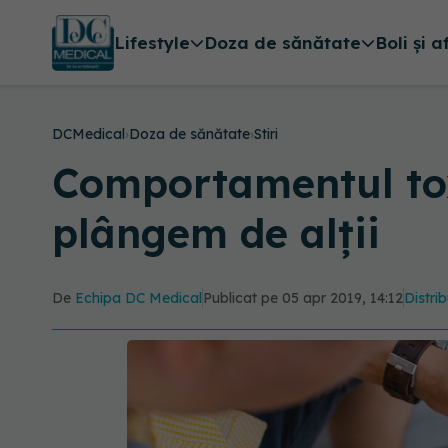
Lifestyle
Doza de sănătate
Boli și a
DCMedical
›
Doza de sănătate
›
Stiri
Comportamentul tox
plângem de alții
De
Echipa DC Medical
Publicat pe 05 apr 2019, 14:12
Distrib