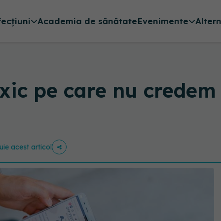
fecțiuni
Academia de sănătate
Evenimente
Alter
ic pe care nu credem 
uie acest articol