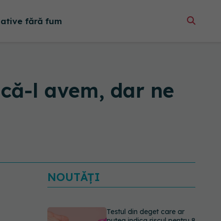
native fără fum
că-l avem, dar ne
NOUTĂȚI
Testul din deget care ar
putea indica riscul pentru 8