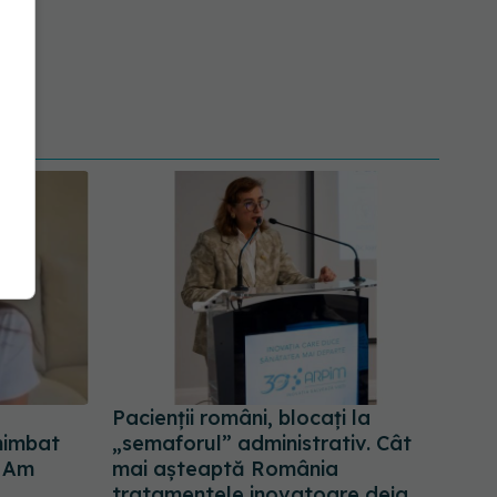
Pacienții români, blocați la
chimbat
„semaforul” administrativ. Cât
. Am
mai așteaptă România
tratamentele inovatoare deja