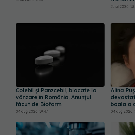
31 iul 2026, 13
Colebil și Panzcebil, blocate la
Alina Pu
vânzare în România. Anunțul
devastato
făcut de Biofarm
boala a 
04 aug 2026, 19:47
04 aug 2026, 