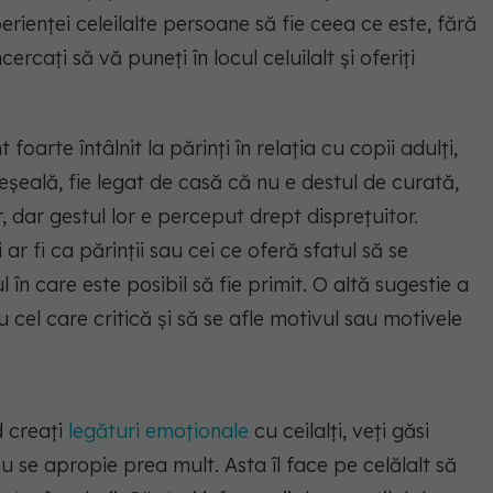
erienței celeilalte persoane să fie ceea ce este, fără
încercați să vă puneți în locul celuilalt și oferiți
arte întâlnit la părinți în relația cu copii adulți,
șeală, fie legat de casă că nu e destul de curată,
, dar gestul lor e perceput drept disprețuitor.
i ar fi ca părinții sau cei ce oferă sfatul să se
 în care este posibil să fie primit. O altă sugestie a
u cel care critică și să se afle motivul sau motivele
 creați
legături emoționale
cu ceilalți, veți găsi
u se apropie prea mult. Asta îl face pe celălalt să