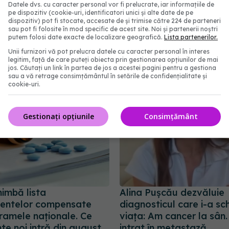
Datele dvs. cu caracter personal vor fi prelucrate, iar informațiile de
comportament toxic
altii
constiinta
pe dispozitiv (cookie-uri, identificatori unici și alte date de pe
dispozitiv) pot fi stocate, accesate de și trimise către 224 de parteneri
sau pot fi folosite în mod specific de acest site. Noi și partenerii noștri
putem folosi date exacte de localizare geografică.
Lista partenerilor.
abonează‑te!
Unii furnizori vă pot prelucra datele cu caracter personal în interes
legitim, față de care puteți obiecta prin gestionarea opțiunilor de mai
jos. Căutați un link în partea de jos a acestei pagini pentru a gestiona
sau a vă retrage consimțământul în setările de confidențialitate și
cookie-uri.
Gestionați opțiunile
Consimțământ
imbă lista
Alina Pușcău dezvăluie
entelor compensate
diagnosticul care i-a s
ramele naționale. Ce
viața: Am cancer la sân
e noi intră din august
intrat în metastază