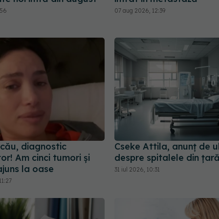
:56
07 aug 2026, 12:39
șcău, diagnostic
Cseke Attila, anunț de u
r! Am cinci tumori și
despre spitalele din țar
ajuns la oase
31 iul 2026, 10:31
11:27