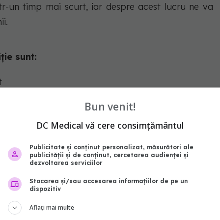
ntr-un timp mai scurt, iar despre acest lucru ne va
i.
ție sunt:
t
Bun venit!
lună, pentru a ne menține sănătatea
DC Medical vă cere consimțământul
bit
Publicitate și conținut personalizat, măsurători ale
publicității și de conținut, cercetarea audienței și
dezvoltarea serviciilor
sănătate
Stocarea și/sau accesarea informațiilor de pe un
dispozitiv
brezi corpul
Aflați mai multe