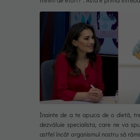
minim de efort?”. Asta e prima întreba
Înainte de a te apuca de o dietă, tr
dezvăluie specialista, care ne va sp
astfel încât organismul nostru să răm