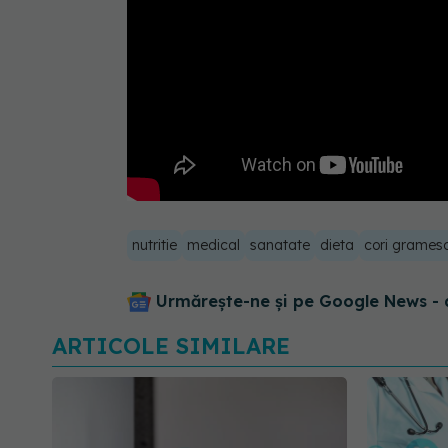
nutritie
medical
sanatate
dieta
cori grames
Urmărește-ne și pe Google News - 
ARTICOLE SIMILARE