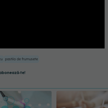
cu
pastila de frumusete
abonează‑te!