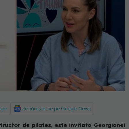
ogle
Urmărește-ne pe Google News
structor de pilates, este invitata Georgianei