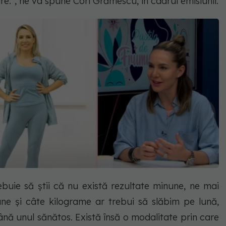
re.”, ne va spune Cori Grămescu, în cadrul emisiunii.
ebuie să știi că nu există rezultate minune, ne mai
une și câte kilograme ar trebui să slăbim pe lună,
ână unul sănătos. Există însă o modalitate prin care