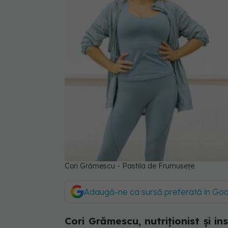
Cori Grămescu - Pastila de Frumusețe
Adaugă-ne ca sursă preferată în Go
Cori Grămescu, nutriționist și in