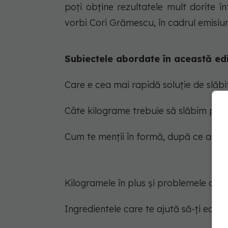
poți obține rezultatele mult dorite î
vorbi Cori Grămescu, în cadrul emisiuni
Subiectele abordate în această edi
Care e cea mai rapidă soluție de slăbi
Câte kilograme trebuie să slăbim pe 
Cum te menții în formă, după ce ai slă
Kilogramele în plus și problemele de 
Ingredientele care te ajută să-ți echili