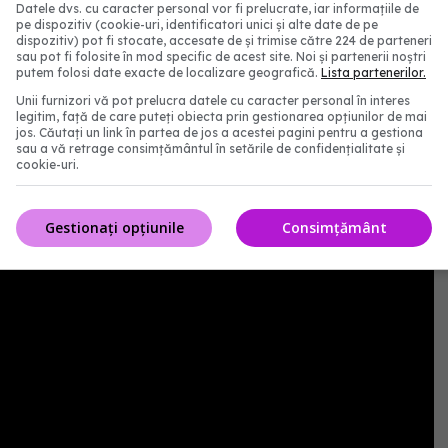
Datele dvs. cu caracter personal vor fi prelucrate, iar informațiile de
ătate
pe dispozitiv (cookie-uri, identificatori unici și alte date de pe
dispozitiv) pot fi stocate, accesate de și trimise către 224 de parteneri
sau pot fi folosite în mod specific de acest site. Noi și partenerii noștri
smul nostru
putem folosi date exacte de localizare geografică.
Lista partenerilor.
Unii furnizori vă pot prelucra datele cu caracter personal în interes
legitim, față de care puteți obiecta prin gestionarea opțiunilor de mai
jos. Căutați un link în partea de jos a acestei pagini pentru a gestiona
sau a vă retrage consimțământul în setările de confidențialitate și
 Frumusețe”, de sâmbătă, 29 iulie, de la ora
cookie-uri.
simultan pe canalele de Youtube și paginile de
 Medical, dar și pe DC News TV.
Gestionați opțiunile
Consimțământ