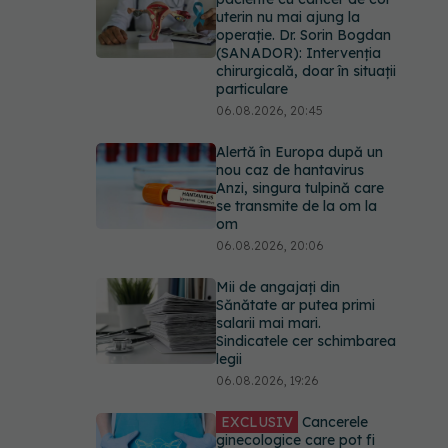
Anzi, singura tulpină care
se transmite de la om la
om
06.08.2026, 20:06
Mii de angajați din
Sănătate ar putea primi
salarii mai mari.
Sindicatele cer schimbarea
legii
06.08.2026, 19:26
EXCLUSIV
Cancerele
ginecologice care pot fi
tratate fără operație. Dr.
Sorin Bogdan
(SANADOR): Chirurgia
este indicată doar
punctual, pentru anumite
categorii de paciente
06.08.2026, 19:05
EXCLUSIV
Brahiterapie