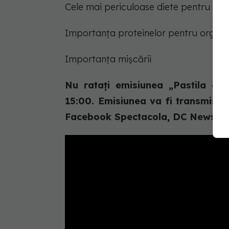
Cele mai periculoase diete pentru săn
Importanța proteinelor pentru organi
Importanța mișcării
Nu ratați emisiunea „Pastila de
15:00. Emisiunea va fi transmisă 
Facebook Spectacola, DC News, DC