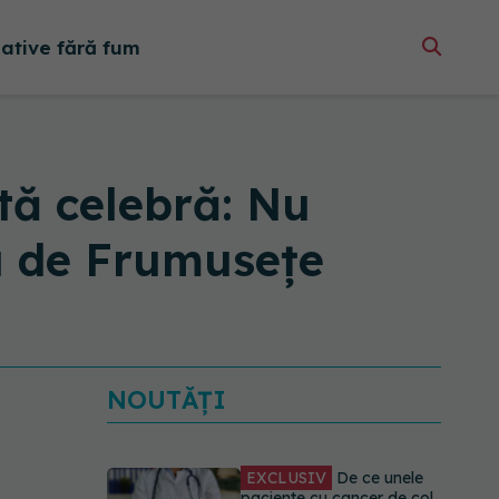
native fără fum
tă celebră: Nu
la de Frumusețe
EXCLUSIV
De ce unele
paciente cu cancer de col
uterin nu mai ajung la
operație. Dr. Sorin Bogdan
(SANADOR): Intervenția
chirurgicală, doar în situații
NOUTĂȚI
particulare
06.08.2026, 20:45
Alertă în Europa după un
nou caz de hantavirus