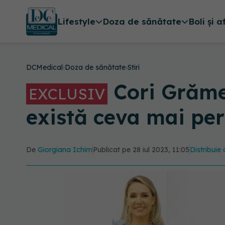
Lifestyle
Doza de sănătate
Boli și a
DCMedical
›
Doza de sănătate
›
Stiri
Cori Grămes
EXCLUSIV
există ceva mai per
De
Giorgiana Ichim
Publicat pe 28 iul 2023, 11:05
Distribuie 