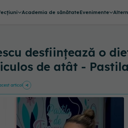
fecțiuni
Academia de sănătate
Evenimente
Alter
cu desființează o die
iculos de atât - Pasti
acest articol