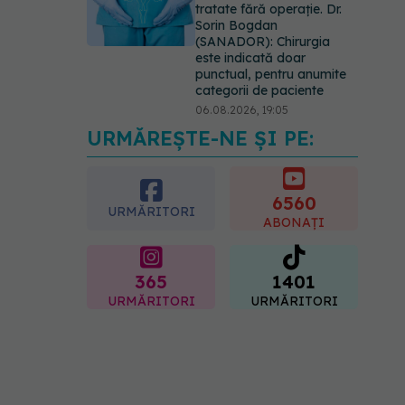
vs radioterapie externă în
cancerul ginecologic. Dr.
Sorin Bogdan (SANADOR)
explică diferența și cum
acționează tratamentul
06.08.2026, 22:49
URMĂREȘTE-NE ȘI PE:
6560
URMĂRITORI
ABONAȚI
365
1401
URMĂRITORI
URMĂRITORI