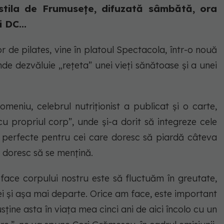
stila de Frumusețe, difuzată sâmbătă, ora
 DC...
or de pilates, vine în platoul Spectacola, într-o nouă
nde dezvăluie „rețeta” unei vieți sănătoase și a unei
meniu, celebrul nutriționist a publicat și o carte,
u propriul corp”, unde și-a dorit să integreze cele
ice, perfecte pentru cei care doresc să piardă câteva
și doresc să se mențină.
 face corpului nostru este să fluctuăm în greutate,
i și așa mai departe. Orice am face, este important
sține asta în viața mea cinci ani de aici încolo cu un