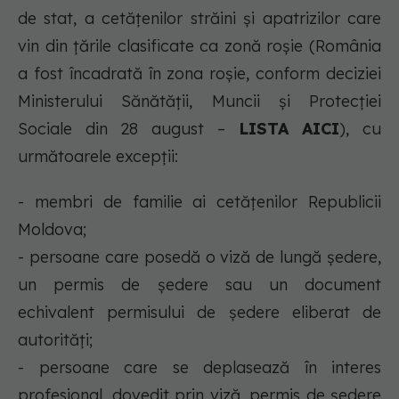
de stat, a cetăţenilor străini şi apatrizilor care
vin din ţările clasificate ca zonă roşie (România
a fost încadrată în zona roșie, conform deciziei
Ministerului Sănătății, Muncii și Protecției
Sociale din 28 august –
LISTA AICI
), cu
următoarele excepţii:
- membri de familie ai cetăţenilor Republicii
Moldova;
- persoane care posedă o viză de lungă şedere,
un permis de şedere sau un document
echivalent permisului de şedere eliberat de
autorităţi;
- persoane care se deplasează în interes
profesional, dovedit prin viză, permis de şedere