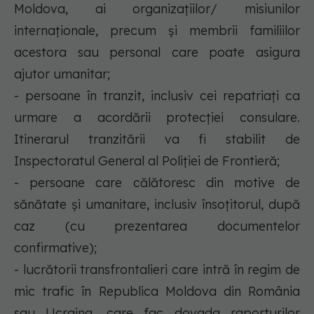
Moldova, ai organizaţiilor/ misiunilor
internaţionale, precum şi membrii familiilor
acestora sau personal care poate asigura
ajutor umanitar;
- persoane în tranzit, inclusiv cei repatriaţi ca
urmare a acordării protecţiei consulare.
Itinerarul tranzitării va fi stabilit de
Inspectoratul General al Poliţiei de Frontieră;
- persoane care călătoresc din motive de
sănătate şi umanitare, inclusiv însoţitorul, după
caz (cu prezentarea documentelor
confirmative);
- lucrătorii transfrontalieri care intră în regim de
mic trafic în Republica Moldova din România
sau Ucraina, care fac dovada raporturilor