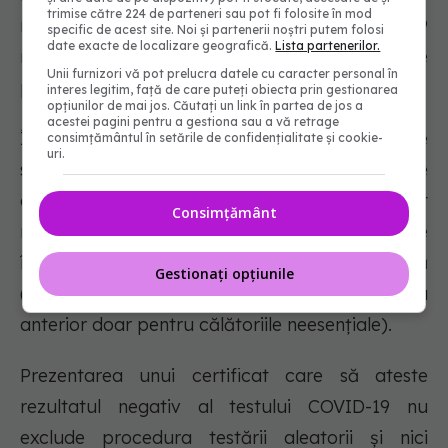
trimise către 224 de parteneri sau pot fi folosite în mod
molecular negativ pentru infecția cu COVID-19
specific de acest site. Noi și partenerii noștri putem folosi
date exacte de localizare geografică.
Lista partenerilor.
nu se mai aplică în cazul minorilor cu vârsta de
Unii furnizori vă pot prelucra datele cu caracter personal în
până în 10 ani.
interes legitim, față de care puteți obiecta prin gestionarea
opțiunilor de mai jos. Căutați un link în partea de jos a
acestei pagini pentru a gestiona sau a vă retrage
În ceea ce privește accesul persoanelor care
consimțământul în setările de confidențialitate și cookie-
uri.
sosesc în Republica Elenă din România pe cale
aeriană, acestea trebuie să prezinte un test
Consimțământ
negativ pentru COVID-19, prelevat cu 72 ore
înainte de momentul intrării în Republica Elenă
Gestionați opțiunile
(pentru România, această prevedere se aplica
anterior doar pentru călătoriile neesențiale).
Prezentarea unui certificat care să ateste
rezultatul negativ al testului COVID-19 nu
exclude procedura testării aleatorii și nici