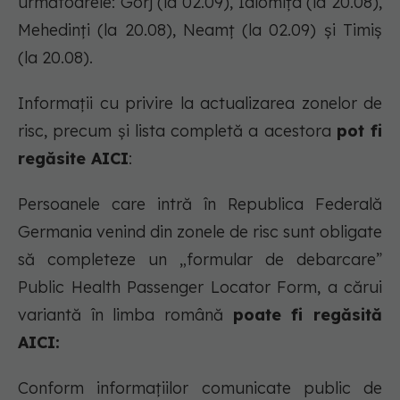
următoarele: Gorj (la 02.09), Ialomița (la 20.08),
Mehedinți (la 20.08), Neamț (la 02.09) și Timiș
(la 20.08).
Informații cu privire la actualizarea zonelor de
risc, precum și lista completă a acestora
pot fi
regăsite AICI
:
Persoanele care intră în Republica Federală
Germania venind din zonele de risc sunt obligate
să completeze un „formular de debarcare”
Public Health Passenger Locator Form, a cărui
variantă în limba română
poate fi regăsită
AICI:
Conform informațiilor comunicate public de