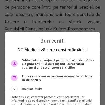
de persoane care intră pe teritoriul Greciei, pe
cale terestră și maritimă, prin toate punctele de
trecere a frontierelor cu statele vecine
Republicii Elene, inclusiv Kulata-Promachonas.
Bun venit!
Reglementările anunțate de autoritățile elene se
aplică, în plus față de cele anterioare, pentru
DC Medical vă cere consimțământul
următoarele categorii de persoane: cetățenilor
Publicitate și conținut personalizat, măsurători
care călătoresc în scopuri esențiale în Republica
ale publicității și de conținut, cercetarea
audienței și dezvoltarea serviciilor
Elenă și care erau anterior scutite de la
Stocarea și/sau accesarea informațiilor de pe
obligativitatea prezentării testului pentru
un dispozitiv
COVID-19, cetățenilor greci și cetățenilor străini
Aflați mai multe
cu rezidența în Republica Elenă.
Datele dvs. cu caracter personal vor fi prelucrate, iar
informațiile de pe dispozitiv (cookie-uri, identificatori unici
Măsura prezentării la frontieră a unui test
și alte date de pe dispozitiv) pot fi stocate, accesate de și