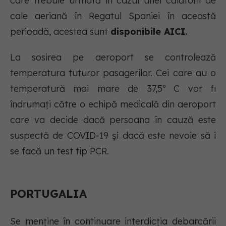
care trebuie urmată în cazul unei călătorii de
cale aeriană în Regatul Spaniei în această
perioadă, acestea sunt
disponibile AICI.
La sosirea pe aeroport se controlează
temperatura tuturor pasagerilor. Cei care au o
temperatură mai mare de 37,5º C vor fi
îndrumați către o echipă medicală din aeroport
care va decide dacă persoana în cauză este
suspectă de COVID-19 și dacă este nevoie să i
se facă un test tip PCR.
PORTUGALIA
Se menține în continuare interdicția debarcării