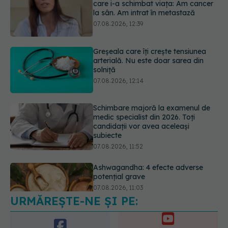
arterială. Nu este doar sarea din
solniță
07.08.2026, 12:14
Schimbare majoră la examenul de
medic specialist din 2026. Toți
candidații vor avea aceleași
subiecte
07.08.2026, 11:52
Ashwagandha: 4 efecte adverse
potențial grave
07.08.2026, 11:03
URMĂREȘTE-NE ȘI PE:
Ți-ai mărit buzele? Cele 4 greșeli
care pot strica rezultatul după
injectarea cu acid hialuronic
6560
07.08.2026, 13:54
URMĂRITORI
ABONAȚI