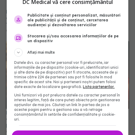
tratamentele inovatoare deja aprobate în
DC Medical vă cere consimțământul
Europa
05 aug 2026, 12:33
Publicitate și conținut personalizat, măsurători
ale publicității și de conținut, cercetarea
audienței și dezvoltarea serviciilor
Stocarea și/sau accesarea informațiilor de pe
un dispozitiv
Aflați mai multe
Datele dvs. cu caracter personal vor fi prelucrate, iar
informațiile de pe dispozitiv (cookie-uri, identificatori unici
și alte date de pe dispozitiv) pot fi stocate, accesate de și
trimise către 224 de parteneri sau pot fi folosite în mod
specific de acest site. Noi și partenerii noștri putem folosi
date exacte de localizare geografică.
Lista partenerilor.
Ministerul Sănătății activează planul pentru
Unii furnizori vă pot prelucra datele cu caracter personal în
caniculă. Măsuri speciale în spitale și recomandări
interes legitim, față de care puteți obiecta prin gestionarea
pentru populație
opțiunilor de mai jos. Căutați un link în partea de jos a
03 aug 2026, 10:30
acestei pagini pentru a gestiona sau a vă retrage
consimțământul în setările de confidențialitate și cookie-
uri.