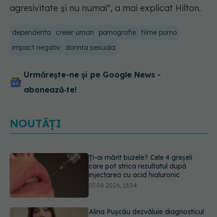
agresivitate și nu numai", a mai explicat Hilton.
dependenta
creier uman
pornografie
filme porno
impact negativ
dorinta sexuala
Urmărește-ne și pe Google News -
abonează‑te!
NOUTĂȚI
Alina Pușcău dezvăluie diagnosticul
care i-a schimbat viața: Am cancer
la sân. Am intrat în metastază
07.08.2026, 12:39
Greșeala care îți crește tensiunea