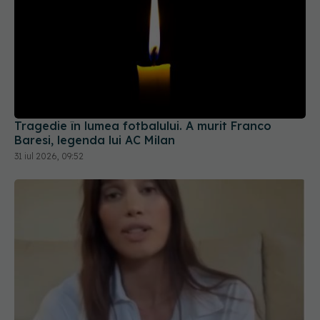
Tragedie în lumea fotbalului. A murit Franco
Baresi, legenda lui AC Milan
31 iul 2026, 09:52
Alina Pușcău dezvăluie diagnosticul care i-a
schimbat viața: Am cancer la sân. Am intrat în