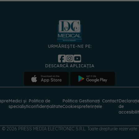
URMĂREȘTE-NE PE:
DESCARCĂ APLICAȚIA
spre
Medici și
Politica de
Politica
Gestionați
Contact
Declarați
specialiști
confidențialitate
Cookies
preferințele
de
accesibili
© 2026 PRESS MEDIA ELECTRONIC S.R.L. Toate drepturile rezervate