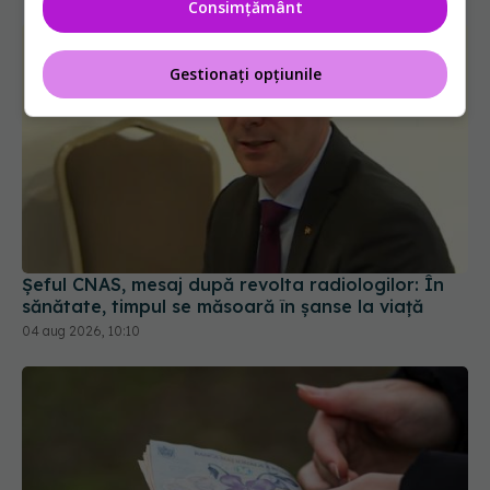
Consimțământ
Gestionați opțiunile
Șeful CNAS, mesaj după revolta radiologilor: În
sănătate, timpul se măsoară în șanse la viață
04 aug 2026, 10:10