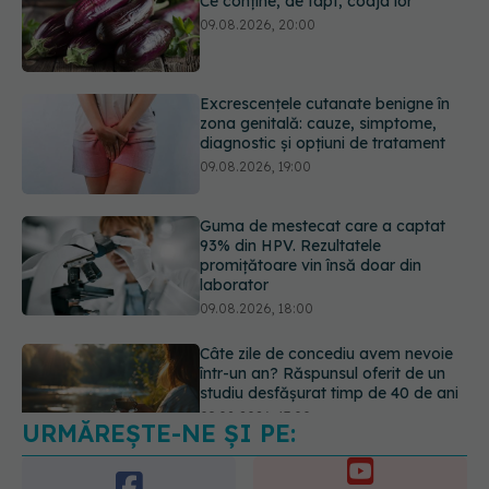
Excrescențele cutanate benigne în
zona genitală: cauze, simptome,
diagnostic și opțiuni de tratament
09.08.2026, 19:00
Guma de mestecat care a captat
93% din HPV. Rezultatele
promițătoare vin însă doar din
laborator
09.08.2026, 18:00
Câte zile de concediu avem nevoie
într-un an? Răspunsul oferit de un
studiu desfășurat timp de 40 de ani
09.08.2026, 17:00
URMĂREȘTE-NE ȘI PE:
Reclamele din platformele medicale
AI pot influența prescrierea
medicamentelor
6560
09.08.2026, 21:00
URMĂRITORI
ABONAȚI