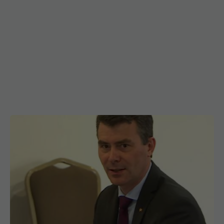
Șeful CNAS, mesaj după revolta radiologilor: În
sănătate, timpul se măsoară în șanse la viață