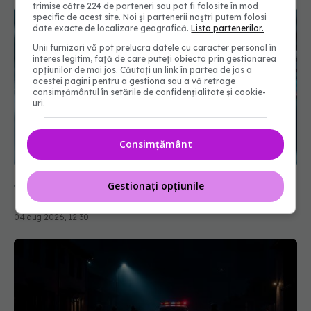
trimise către 224 de parteneri sau pot fi folosite în mod
specific de acest site. Noi și partenerii noștri putem folosi
date exacte de localizare geografică.
Lista partenerilor.
Unii furnizori vă pot prelucra datele cu caracter personal în
interes legitim, față de care puteți obiecta prin gestionarea
opțiunilor de mai jos. Căutați un link în partea de jos a
acestei pagini pentru a gestiona sau a vă retrage
consimțământul în setările de confidențialitate și cookie-
uri.
Pacienții ar putea avea acces mai rapid la
Consimțământ
tratamente. UNIFARM anunță un parteneriat
important
04 aug 2026, 12:30
Gestionați opțiunile