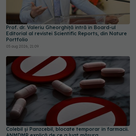
Prof. dr. Valeriu Gheorghiță intră în Board-ul
Editorial al revistei Scientific Reports, din Nature
Portfolio
05 aug 2026, 21:09
Colebil și Panzcebil, blocate temporar în farmacii.
ANMDMR explică de ce a luat măsura
06 aug 2026, 16:37