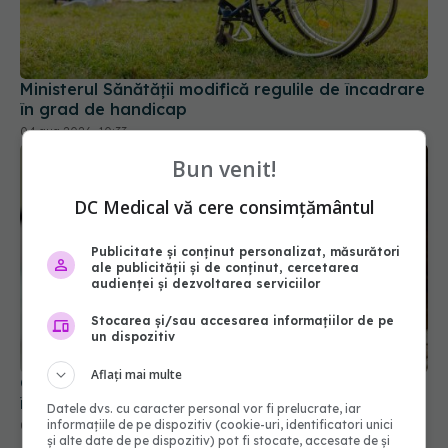
Ministerul Sănătății modifică regulile de încadrare
în grad de handicap
04 aug 2026, 10:33
Bun venit!
DC Medical vă cere consimțământul
Publicitate și conținut personalizat, măsurători
ale publicității și de conținut, cercetarea
audienței și dezvoltarea serviciilor
Stocarea și/sau accesarea informațiilor de pe
Greșeala periculoasă făcută de bolnavii de rinichi
un dispozitiv
în timpul caniculei
09 aug 2026, 16:00
Aflați mai multe
Datele dvs. cu caracter personal vor fi prelucrate, iar
informațiile de pe dispozitiv (cookie-uri, identificatori unici
și alte date de pe dispozitiv) pot fi stocate, accesate de și