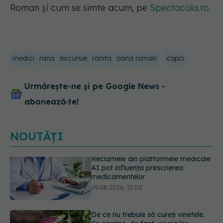
Roman și cum se simte acum, pe
Spectacola.ro.
medici
rana
excursie
ranita
oana roman
copci
Urmărește-ne și pe Google News -
abonează‑te!
NOUTĂȚI
De ce nu trebuie să cureți vinetele.
Ce conține, de fapt, coaja lor
09.08.2026, 20:00