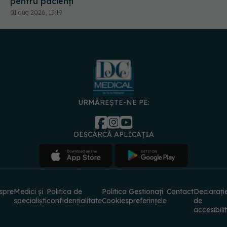
URMĂREȘTE-NE PE:
DESCARCĂ APLICAȚIA
spre
Medici și
Politica de
Politica
Gestionați
Contact
Declarați
specialiști
confidențialitate
Cookies
preferințele
de
accesibili
© 2026 PRESS MEDIA ELECTRONIC S.R.L. Toate drepturile rezervate