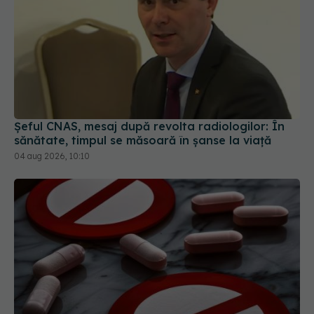
Șeful CNAS, mesaj după revolta radiologilor: În
sănătate, timpul se măsoară în șanse la viață
04 aug 2026, 10:10
Colebil și Panzcebil, blocate temporar în farmacii.
ANMDMR explică de ce a luat măsura
06 aug 2026, 16:37