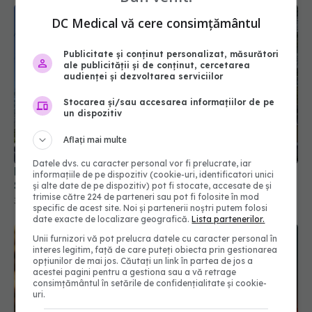
DC Medical vă cere consimțământul
Publicitate și conținut personalizat, măsurători
ale publicității și de conținut, cercetarea
audienței și dezvoltarea serviciilor
Stocarea și/sau accesarea informațiilor de pe
Pană majoră de curent afectează activitatea
un dispozitiv
Spitalului Județean, la Sibiu
31 iul 2026, 17:31
Aflați mai multe
Datele dvs. cu caracter personal vor fi prelucrate, iar
informațiile de pe dispozitiv (cookie-uri, identificatori unici
și alte date de pe dispozitiv) pot fi stocate, accesate de și
trimise către 224 de parteneri sau pot fi folosite în mod
specific de acest site. Noi și partenerii noștri putem folosi
date exacte de localizare geografică.
Lista partenerilor.
Unii furnizori vă pot prelucra datele cu caracter personal în
interes legitim, față de care puteți obiecta prin gestionarea
opțiunilor de mai jos. Căutați un link în partea de jos a
acestei pagini pentru a gestiona sau a vă retrage
consimțământul în setările de confidențialitate și cookie-
uri.