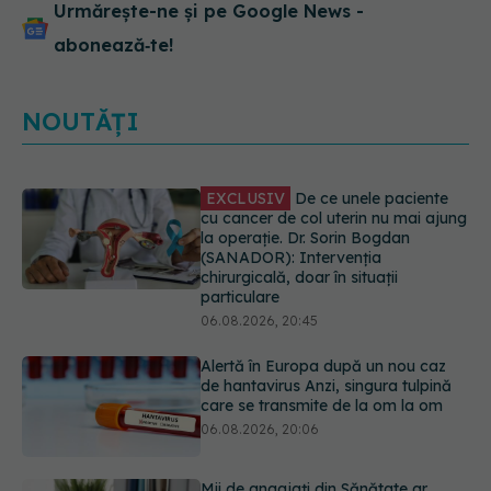
Urmărește-ne și pe Google News -
abonează‑te!
NOUTĂȚI
Alertă în Europa după un nou caz
de hantavirus Anzi, singura tulpină
care se transmite de la om la om
06.08.2026, 20:06
Mii de angajați din Sănătate ar
putea primi salarii mai mari.
Sindicatele cer schimbarea legii
06.08.2026, 19:26
EXCLUSIV
Cancerele ginecologice
care pot fi tratate fără operație. Dr.
Sorin Bogdan (SANADOR): Chirurgia