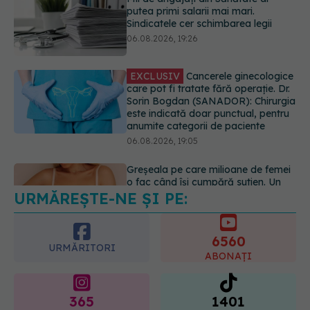
este indicată doar punctual, pentru
anumite categorii de paciente
06.08.2026, 19:05
Greșeala pe care milioane de femei
o fac când își cumpără sutien. Un
medic explică metoda corectă
06.08.2026, 18:08
URMĂREȘTE-NE ȘI PE:
EXCLUSIV
De ce unele paciente
cu cancer de col uterin nu mai ajung
la operație. Dr. Sorin Bogdan
6560
(SANADOR): Intervenția
URMĂRITORI
chirurgicală, doar în situații
ABONAȚI
particulare
06.08.2026, 20:45
365
1401
URMĂRITORI
URMĂRITORI
ARTICOLE SIMILARE