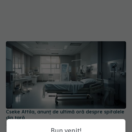
Cseke Attila, anunț de ultimă oră despre spitalele
din țară
31 iul 2026, 10:31
Bun venit!