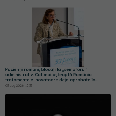
Pacienții români, blocați la „semaforul”
administrativ. Cât mai așteaptă România
tratamentele inovatoare deja aprobate în
Europa
05 aug 2026, 12:33