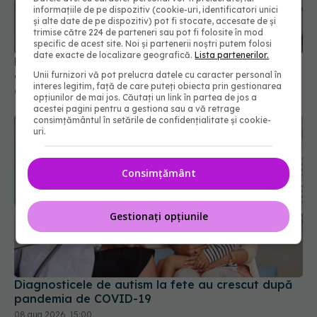
informațiile de pe dispozitiv (cookie-uri, identificatori unici
și alte date de pe dispozitiv) pot fi stocate, accesate de și
trimise către 224 de parteneri sau pot fi folosite în mod
specific de acest site. Noi și partenerii noștri putem folosi
date exacte de localizare geografică.
Lista partenerilor.
Primele 1.000 de zile ar putea decide sănătatea
creierului pentru întreaga viață
Unii furnizori vă pot prelucra datele cu caracter personal în
interes legitim, față de care puteți obiecta prin gestionarea
08 aug 2026, 12:00
opțiunilor de mai jos. Căutați un link în partea de jos a
acestei pagini pentru a gestiona sau a vă retrage
consimțământul în setările de confidențialitate și cookie-
uri.
Consimțământ
Gestionați opțiunile
Diagnosticele de autism la fete au crescut după
pandemia de COVID-19
08 aug 2026, 15:00