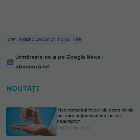
otet
masina de spalat
haina
rufe
Urmărește-ne și pe Google News -
abonează‑te!
NOUTĂȚI
Trucul simplu care face pepenele
verde mult mai ușor de tăiat
08.08.2026, 15:32