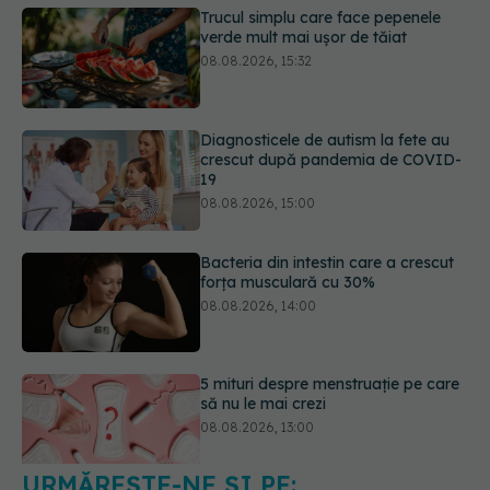
Diagnosticele de autism la fete au
crescut după pandemia de COVID-
19
08.08.2026, 15:00
Bacteria din intestin care a crescut
forța musculară cu 30%
08.08.2026, 14:00
5 mituri despre menstruație pe care
să nu le mai crezi
08.08.2026, 13:00
Medicamentul folosit de peste 60 de
ani care acționează într-un loc
neașteptat
08.08.2026, 16:00
URMĂREȘTE-NE ȘI PE: