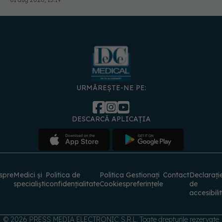
URMĂREȘTE-NE PE:
DESCARCĂ APLICAȚIA
spre
Medici și
Politica de
Politica
Gestionați
Contact
Declarați
specialiști
confidențialitate
Cookies
preferințele
de
accesibili
© 2026 PRESS MEDIA ELECTRONIC S.R.L. Toate drepturile rezervate