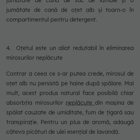
jumătate de cană de suc de lămâie și o
jumătate de cană de oțet alb și toarn-o în
compartimentul pentru detergent.
4. Oțetul este un aliat redutabil în eliminarea
mirosurilor neplăcute
Contrar a ceea ce s-ar putea crede, mirosul de
oțet alb nu persistă pe haine după spălare. Mai
mult, acest produs natural face posibilă chiar
absorbția mirosurilor
neplăcute
din mașina de
spălat cauzate de umiditate, fum de țigară sau
transpirație. Pentru un plus de aromă, adaugă
câteva picături de ulei esențial de lavandă.