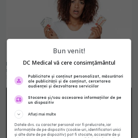
Paracetamol sau ibuprofen: care este diferența
Bun venit!
și când se ia fiecare
28 iun 2026, 14:00
DC Medical vă cere consimțământul
Publicitate și conținut personalizat, măsurători
ale publicității și de conținut, cercetarea
audienței și dezvoltarea serviciilor
Stocarea și/sau accesarea informațiilor de pe
un dispozitiv
Aflați mai multe
Datele dvs. cu caracter personal vor fi prelucrate, iar
informațiile de pe dispozitiv (cookie-uri, identificatori unici
și alte date de pe dispozitiv) pot fi stocate, accesate de și