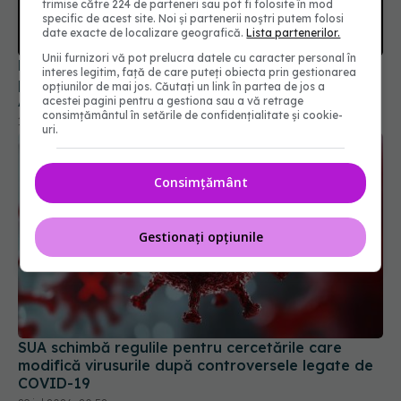
trimise către 224 de parteneri sau pot fi folosite în mod
Doliu pe scena politică. Unul dintre cei mai
specific de acest site. Noi și partenerii noștri putem folosi
puternici senatori a făcut STOP CARDIAC în casă!
date exacte de localizare geografică.
Lista partenerilor.
A murit Lindsey Graham, aliatul lui Donald Trump
Unii furnizori vă pot prelucra datele cu caracter personal în
12 iul 2026, 09:50
interes legitim, față de care puteți obiecta prin gestionarea
opțiunilor de mai jos. Căutați un link în partea de jos a
acestei pagini pentru a gestiona sau a vă retrage
consimțământul în setările de confidențialitate și cookie-
uri.
Consimțământ
Gestionați opțiunile
SUA schimbă regulile pentru cercetările care
modifică virusurile după controversele legate de
COVID-19
29 iul 2026, 20:52