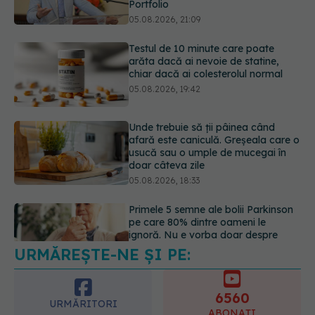
chiar dacă ai colesterolul normal
05.08.2026, 19:42
Unde trebuie să ții pâinea când
afară este caniculă. Greșeala care o
usucă sau o umple de mucegai în
doar câteva zile
05.08.2026, 18:33
Primele 5 semne ale bolii Parkinson
pe care 80% dintre oameni le
ignoră. Nu e vorba doar despre
tremor
05.08.2026, 17:31
URMĂREȘTE-NE ȘI PE:
Gabriela Cristea, manifest pentru
respect și acceptare: Corpul
fiecăruia spune o poveste
6560
05.08.2026, 21:23
URMĂRITORI
ABONAȚI