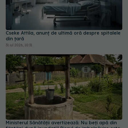
Cseke Attila, anunț de ultimă oră despre spitalele
din țară
31 iul 2026, 10:31
Ministerul Sănătății avertizează: Nu beți apă din
fântâni după inundații! Riscul de îmbolnăvire este
mare
22 iul 2026, 09:38