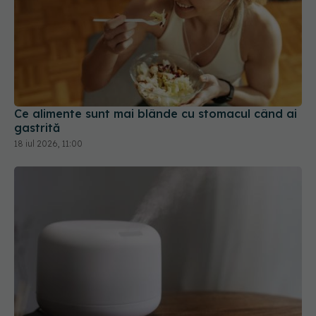
Ce alimente sunt mai blânde cu stomacul când ai
gastrită
18 iul 2026, 11:00
Ești în vacanță și a avut loc un incendiu de
vegetație? Cum te poate ajuta un purificator de