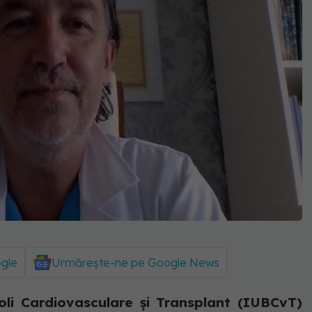
ogle
Urmărește-ne pe Google News
oli Cardiovasculare şi Transplant (IUBCvT)