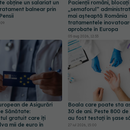
e obține un salariat un
Pacienții români, blocați
tratament balnear prin
„semaforul” administrat
Pensii
mai așteaptă România
tratamentele inovatoar
:09
aprobate în Europa
05 aug 2026, 12:33
uropean de Asigurări
Boala care poate sta a
de Sănătate:
30 de ani. Peste 800 de
l gratuit care îți
au fost testați în șase 
va mii de euro în
27 iul 2026, 15:00