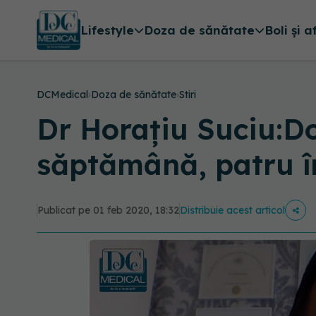
Lifestyle
Doza de sănătate
Boli și a
DCMedical
›
Doza de sănătate
›
Stiri
Dr Horaţiu Suciu:Do
săptămână, patru î
Publicat pe 01 feb 2020, 18:32
Distribuie acest articol