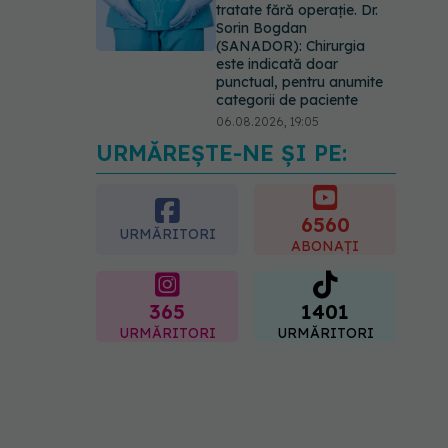
tratate fără operație. Dr.
Sorin Bogdan
(SANADOR): Chirurgia
este indicată doar
punctual, pentru anumite
categorii de paciente
06.08.2026, 19:05
URMĂREȘTE-NE ȘI PE:
EXCLUSIV
Brahiterapie
vs radioterapie externă în
cancerul ginecologic. Dr.
Sorin Bogdan (SANADOR)
6560
URMĂRITORI
explică diferența și cum
ABONAȚI
acționează tratamentul
06.08.2026, 22:49
365
1401
URMĂRITORI
URMĂRITORI