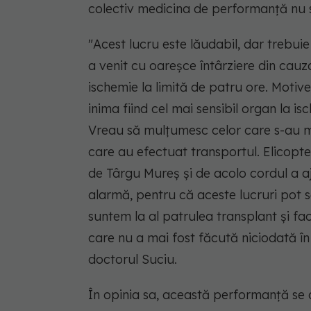
colectiv medicina de performanţă nu 
"Acest lucru este lăudabil, dar trebui
a venit cu oareşce întârziere din cauz
ischemie la limită de patru ore. Motive
inima fiind cel mai sensibil organ la i
Vreau să mulţumesc celor care s-au mo
care au efectuat transportul. Elicopte
de Târgu Mureş şi de acolo cordul a aj
alarmă, pentru că aceste lucruri pot s
suntem la al patrulea transplant şi f
care nu a mai fost făcută niciodată în
doctorul Suciu.
În opinia sa, această performanţă se 