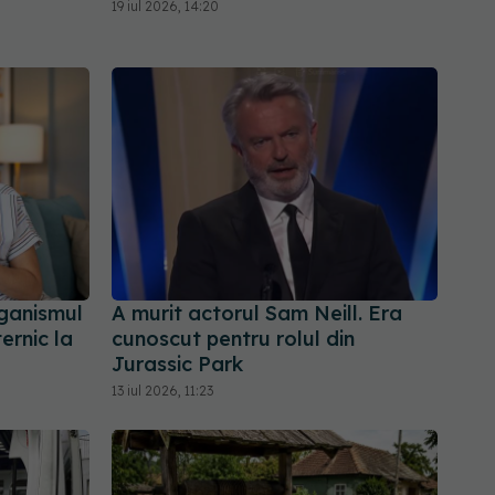
19 iul 2026, 14:20
rganismul
A murit actorul Sam Neill. Era
ernic la
cunoscut pentru rolul din
Jurassic Park
13 iul 2026, 11:23