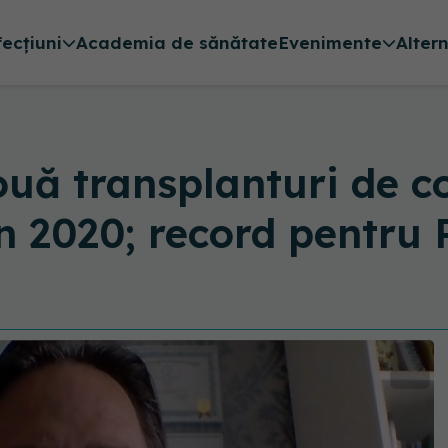
fecțiuni
Academia de sănătate
Evenimente
Alter
uă transplanturi de co
n 2020; record pentru