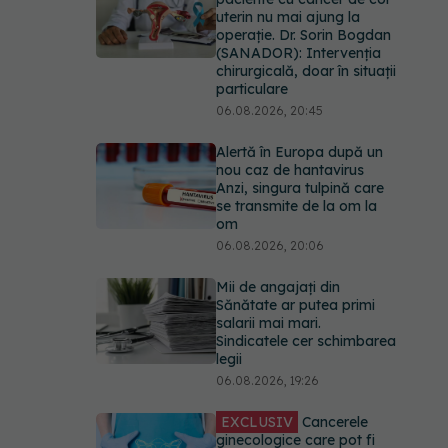
uterin nu mai ajung la
operație. Dr. Sorin Bogdan
(SANADOR): Intervenția
chirurgicală, doar în situații
particulare
06.08.2026, 20:45
Alertă în Europa după un
nou caz de hantavirus
Anzi, singura tulpină care
se transmite de la om la
om
06.08.2026, 20:06
Mii de angajați din
Sănătate ar putea primi
salarii mai mari.
Sindicatele cer schimbarea
legii
06.08.2026, 19:26
EXCLUSIV
Cancerele
ginecologice care pot fi