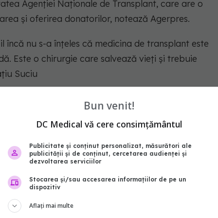
atea Agenţiei Naţionale de Transplant, care are o
rea şi oferirea donatorilor, notează Agerpres.
l încă nu s-a înţeles că medicina de transplant este
ă. Este o chirurgie care salvează vieţi şi trebuie
aţiu Suciu
Bun venit!
DC Medical vă cere consimțământul
abonează‑te!
Publicitate și conținut personalizat, măsurători ale
publicității și de conținut, cercetarea audienței și
dezvoltarea serviciilor
Stocarea și/sau accesarea informațiilor de pe un
dispozitiv
Aflați mai multe