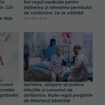
 la
Noi reguli medicale pentru
iv. Cât
obținerea și reînnoirea permisului
de conducere. Ce se schimbă
e deja
30 iul 2026, 15:58
scunsă
Spitalele, obligate să publice
 români
infecțiile și consumul de
săptămâni
antibiotice. Noile reguli pregătite
de Ministerul Sănătății