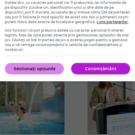
Datele dvs. cu caracter personal vor fi prelucrate, iar informațiile de
pe dispozitiv (cookie-uri, identificatori unici și alte date de pe
dispozitiv) pot fi stocate, accesate de și trimise către 224 de parteneri
sau pot fi folosite în mod specific de acest site. Noi și partenerii noștri
putem folosi date exacte de localizare geografică.
Lista partenerilor.
Unii furnizori vă pot prelucra datele cu caracter personal în interes
i Panzcebil, blocate la
Tragedie în lumea fotbal
legitim, față de care puteți obiecta prin gestionarea opțiunilor de mai
în România. Anunțul
murit Franco Baresi, leg
jos. Căutați un link în partea de jos a acestei pagini pentru a gestiona
sau a vă retrage consimțământul în setările de confidențialitate și
 Biofarm
AC Milan
cookie-uri.
19:47
31 iul 2026, 09:52
Gestionați opțiunile
Consimțământ