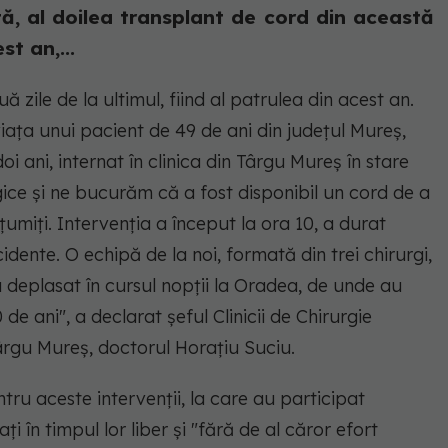
, al doilea transplant de cord din această
t an,...
 zile de la ultimul, fiind al patrulea din acest an.
ţa unui pacient de 49 de ani din judeţul Mureş,
 ani, internat în clinica din Târgu Mureş în stare
gice şi ne bucurăm că a fost disponibil un cord de a
miţi. Intervenţia a început la ora 10, a durat
idente. O echipă de la noi, formată din trei chirurgi,
s-a deplasat în cursul nopţii la Oradea, de unde au
de ani", a declarat şeful Clinicii de Chirurgie
rgu Mureş, doctorul Horaţiu Suciu.
ntru aceste intervenţii, la care au participat
laţi în timpul lor liber şi "fără de al căror efort