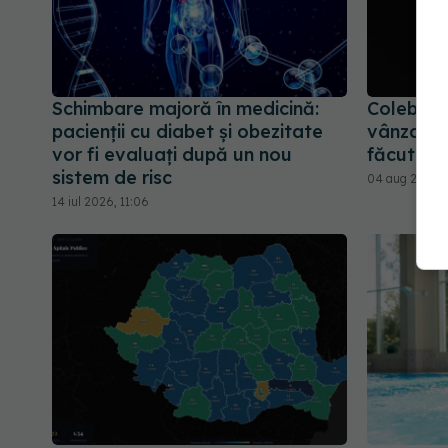
Schimbare majoră în medicină:
Colebil ș
pacienții cu diabet și obezitate
vânzare 
vor fi evaluați după un nou
făcut de
sistem de risc
04 aug 2026, 
14 iul 2026, 11:06