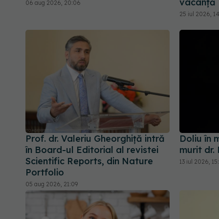
vacanță
06 aug 2026, 20:06
25 iul 2026, 1
Prof. dr. Valeriu Gheorghiță intră
Doliu în
în Board-ul Editorial al revistei
murit dr.
Scientific Reports, din Nature
13 iul 2026, 15
Portfolio
05 aug 2026, 21:09