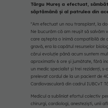
Târgu Mureş a efectuat, sâmbătă
săptămână şi al patrulea din aces
"Am efectuat un nou transplant, la două
Ne bucurăm că am reuşit să salvăm via
care aştepta o inimă compatibilă de doi
gravă, era la capătul resurselor biolo
cărui evoluţie până acum suntem mulţu
aproximativ 6 ore şi jumătate, fără inc
un medic specialist şi trei rezidenţi, 
prelevat cordul de la un pacient de 40 
Cardiovasculară din cadrul IUBCvT Tâ
Medicul a subliniat efortul colectiv pe
chirurgi, cardiologi, anestezişti, unii af