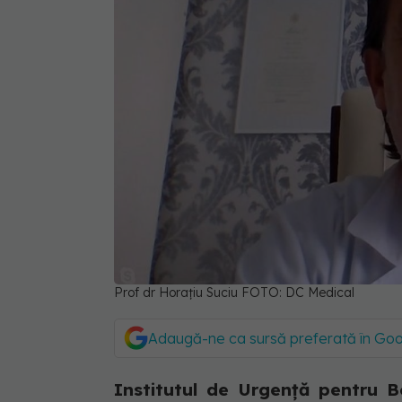
Prof dr Horațiu Suciu FOTO: DC Medical
Adaugă-ne ca sursă preferată în Go
Institutul de Urgenţă pentru B