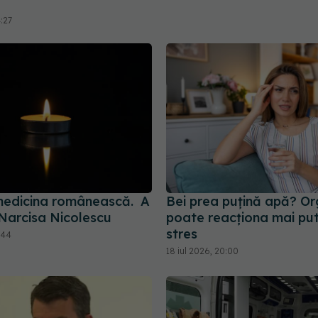
4:27
 medicina românească. A
Bei prea puțină apă? O
 Narcisa Nicolescu
poate reacționa mai put
stres
:44
18 iul 2026, 20:00