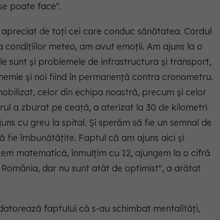
se poate face".
e apreciat de toţi cei care conduc sănătatea. Cordul
a condiţiilor meteo, am avut emoţii. Am ajuns la o
le sunt şi problemele de infrastructura şi transport,
schemie şi noi fiind în permanenţă contra cronometru.
bilizat, celor din echipa noastră, precum şi celor
rul a zburat pe ceaţă, a aterizat la 30 de kilometri
uns cu greu la spital. Şi sperăm să fie un semnal de
ă fie îmbunătăţite. Faptul că am ajuns aici şi
acem matematică, înmulţim cu 12, ajungem la o cifră
 România, dar nu sunt atât de optimist", a arătat
datorează faptului că s-au schimbat mentalităţi,