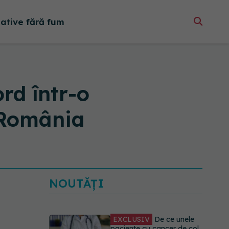
native fără fum
rd într-o
 România
NOUTĂȚI
EXCLUSIV
De ce unele
paciente cu cancer de col