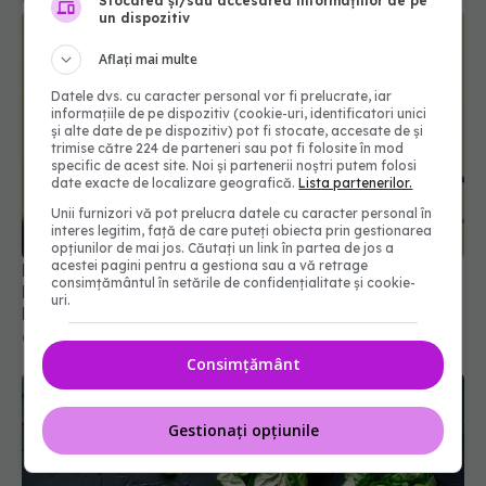
Stocarea și/sau accesarea informațiilor de pe
un dispozitiv
Aflați mai multe
Datele dvs. cu caracter personal vor fi prelucrate, iar
informațiile de pe dispozitiv (cookie-uri, identificatori unici
și alte date de pe dispozitiv) pot fi stocate, accesate de și
trimise către 224 de parteneri sau pot fi folosite în mod
specific de acest site. Noi și partenerii noștri putem folosi
date exacte de localizare geografică.
Lista partenerilor.
Unii furnizori vă pot prelucra datele cu caracter personal în
interes legitim, față de care puteți obiecta prin gestionarea
opțiunilor de mai jos. Căutați un link în partea de jos a
acestei pagini pentru a gestiona sau a vă retrage
Prof. dr. Valeriu Gheorghiță intră în Board-ul
consimțământul în setările de confidențialitate și cookie-
Editorial al revistei Scientific Reports, din Nature
uri.
Portfolio
05 aug 2026, 21:09
Consimțământ
Gestionați opțiunile