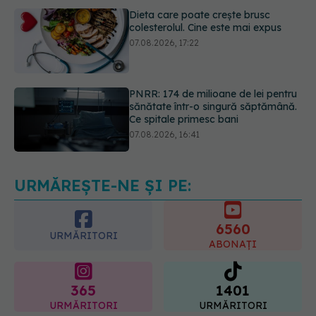
PNRR: 174 de milioane de lei pentru
sănătate într-o singură săptămână.
Ce spitale primesc bani
07.08.2026, 16:41
Ce spune culoarea ta preferată
despre vârsta pe care o ai. Care
este "codul cromatic" al generațiilor
07.08.2026, 21:29
URMĂREȘTE-NE ȘI PE:
6560
URMĂRITORI
ABONAȚI
365
1401
URMĂRITORI
URMĂRITORI