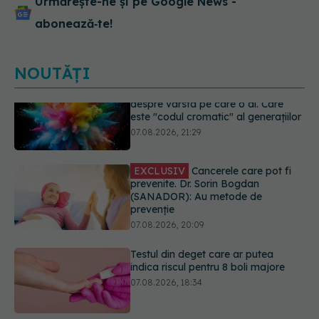
Urmărește-ne și pe Google News -
abonează‑te!
NOUTĂȚI
EXCLUSIV
Cancerele care pot fi
prevenite. Dr. Sorin Bogdan
(SANADOR): Au metode de
prevenție
07.08.2026, 20:09
Testul din deget care ar putea
indica riscul pentru 8 boli majore
07.08.2026, 18:34
Dieta care poate crește brusc
colesterolul. Cine este mai expus
07.08.2026, 17:22