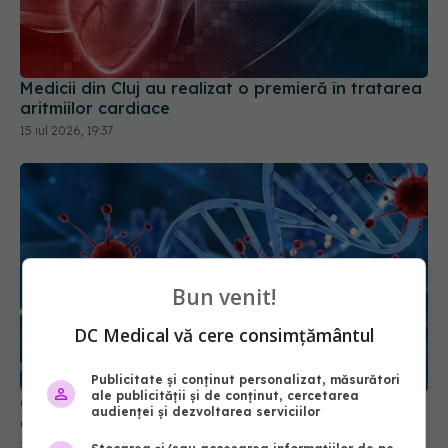
Medicii din Cluj au realizat o premieră în tratarea
aritmiilor cardiace
15 iul 2026, 19:37
Bun venit!
DC Medical vă cere consimțământul
Publicitate și conținut personalizat, măsurători
ale publicității și de conținut, cercetarea
Cum își amintește organismul de bolile prin care
audienței și dezvoltarea serviciilor
ai trecut
20 iul 2026, 22:38