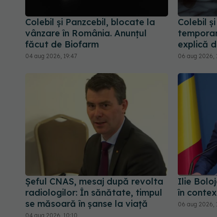
Colebil și Panzcebil, blocate la
Colebil ș
vânzare în România. Anunțul
temporar
făcut de Biofarm
explică 
04 aug 2026, 19:47
06 aug 2026, 
Șeful CNAS, mesaj după revolta
Ilie Bolo
radiologilor: În sănătate, timpul
în contex
se măsoară în șanse la viață
06 aug 2026, 
04 aug 2026, 10:10