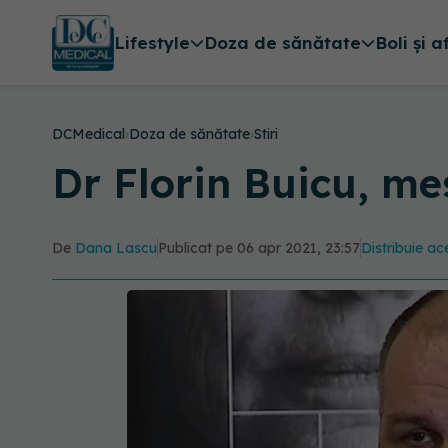
Lifestyle
Doza de sănătate
Boli și a
DCMedical
›
Doza de sănătate
›
Stiri
Dr Florin Buicu, me
De
Dana Lascu
Publicat pe 06 apr 2021, 23:57
Distribuie ace