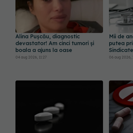
Alina Pușcău, diagnostic
Mii de an
devastator! Am cinci tumori și
putea pri
boala a ajuns la oase
Sindicate
04 aug 2026, 11:27
06 aug 2026, 