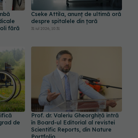
imbă
Cseke Attila, anunț de ultimă oră
dicale
despre spitalele din țară
oli fără
31 iul 2026, 10:31
ifică
Prof. dr. Valeriu Gheorghiță intră
 grad de
în Board-ul Editorial al revistei
Scientific Reports, din Nature
Portfolio