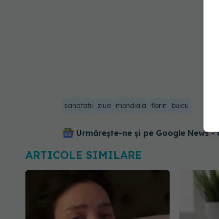
sanatatii
ziua
mondiala
florin
buicu
Urmărește-ne și pe Google News - 
ARTICOLE SIMILARE