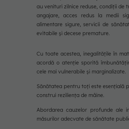
au venituri zilnice reduse, condiții de
angajare, acces redus la medii sig
alimentare sigure, servicii de sănătat
evitabile și decese premature.
Cu toate acestea, inegalitățile în ma
acordă o atenție sporită îmbunătățiri
cele mai vulnerabile și marginalizate.
Sănătatea pentru toți este esențială p
construi reziliența de mâine.
Abordarea cauzelor profunde ale inec
măsurilor adecvate de sănătate public