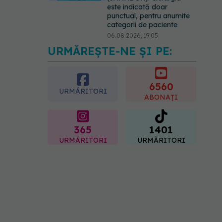
EXCLUSIV
Brahiterapie
vs radioterapie externă în
cancerul ginecologic. Dr.
URMĂREȘTE-NE ȘI PE:
Sorin Bogdan (SANADOR)
explică diferența și cum
acționează tratamentul
06.08.2026, 22:49
6560
URMĂRITORI
ABONAȚI
365
1401
URMĂRITORI
URMĂRITORI