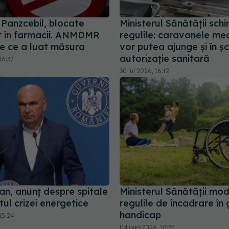
i Panzcebil, blocate
Ministerul Sănătății sch
 în farmacii. ANMDMR
regulile: caravanele me
de ce a luat măsura
vor putea ajunge și în șc
autorizație sanitară
16:37
30 iul 2026, 16:12
jan, anunț despre spitale
Ministerul Sănătății mod
tul crizei energetice
regulile de încadrare în
handicap
15:24
04 aug 2026, 10:33