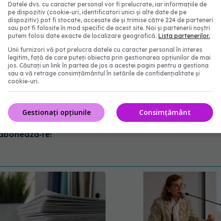
Datele dvs. cu caracter personal vor fi prelucrate, iar informațiile de
pe dispozitiv (cookie-uri, identificatori unici și alte date de pe
dispozitiv) pot fi stocate, accesate de și trimise către 224 de parteneri
sau pot fi folosite în mod specific de acest site. Noi și partenerii noștri
putem folosi date exacte de localizare geografică.
Lista partenerilor.
Unii furnizori vă pot prelucra datele cu caracter personal în interes
legitim, față de care puteți obiecta prin gestionarea opțiunilor de mai
jos. Căutați un link în partea de jos a acestei pagini pentru a gestiona
sau a vă retrage consimțământul în setările de confidențialitate și
cookie-uri.
Gestionați opțiunile
Consimțământ
abonează‑te!