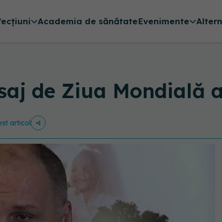
fecțiuni
Academia de sănătate
Evenimente
Alter
saj de Ziua Mondială a
st articol