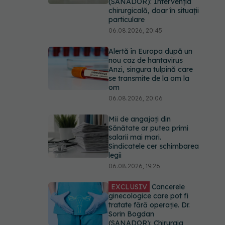
Alertă în Europa după un
nou caz de hantavirus
Anzi, singura tulpină care
se transmite de la om la
om
06.08.2026, 20:06
Mii de angajați din
Sănătate ar putea primi
salarii mai mari.
Sindicatele cer schimbarea
legii
06.08.2026, 19:26
EXCLUSIV
Cancerele
ginecologice care pot fi
tratate fără operație. Dr.
Sorin Bogdan
(SANADOR): Chirurgia
este indicată doar
punctual, pentru anumite
categorii de paciente
06.08.2026, 19:05