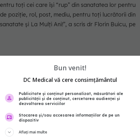
entru toți cei care își “rup” din sanatatea lor pentru
e poziție, rol, post, mediu, pentru toți lucrătorii din
sanatate și La Mulți Ani!”, a scris dr Florin Buicu, pe
Bun venit!
DC Medical vă cere consimțământul
Publicitate și conținut personalizat, măsurători ale
publicității și de conținut, cercetarea audienței și
dezvoltarea serviciilor
Stocarea și/sau accesarea informațiilor de pe un
dispozitiv
Aflați mai multe