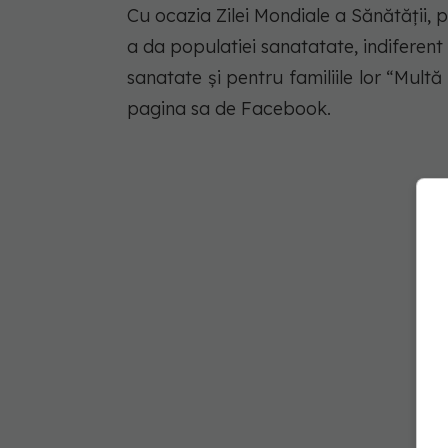
Cu ocazia Zilei Mondiale a Sănătății, p
a da populatiei sanatatate, indiferent d
sanatate și pentru familiile lor “Multă 
pagina sa de Facebook.