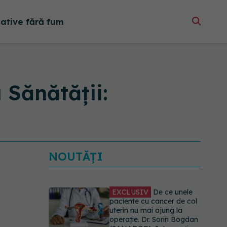
native fără fum
 Sănătății:
NOUTĂȚI
EXCLUSIV
De ce unele
paciente cu cancer de col
uterin nu mai ajung la
operație. Dr. Sorin Bogdan
(SANADOR): Intervenția
chirurgicală, doar în situații
particulare
06.08.2026, 20:45