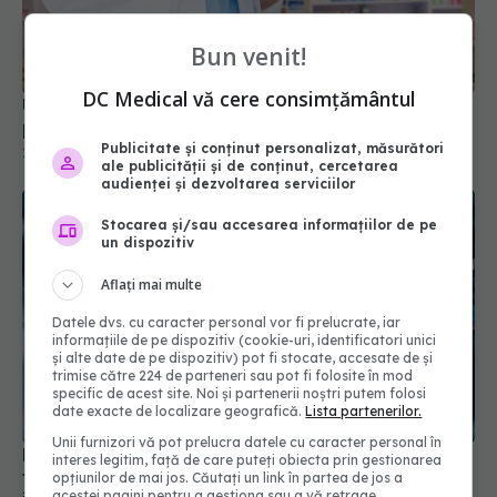
Bun venit!
Unifarm: Canalul de Urgență, răspuns pentru
pacienții care nu găsesc medicamente esențiale
DC Medical vă cere consimțământul
20 iul 2026, 15:16
Publicitate și conținut personalizat, măsurători
ale publicității și de conținut, cercetarea
audienței și dezvoltarea serviciilor
Stocarea și/sau accesarea informațiilor de pe
un dispozitiv
Aflați mai multe
Datele dvs. cu caracter personal vor fi prelucrate, iar
informațiile de pe dispozitiv (cookie-uri, identificatori unici
și alte date de pe dispozitiv) pot fi stocate, accesate de și
trimise către 224 de parteneri sau pot fi folosite în mod
specific de acest site. Noi și partenerii noștri putem folosi
Pacienții ar putea avea acces mai rapid la
date exacte de localizare geografică.
Lista partenerilor.
tratamente. UNIFARM anunță un parteneriat
Unii furnizori vă pot prelucra datele cu caracter personal în
important
interes legitim, față de care puteți obiecta prin gestionarea
opțiunilor de mai jos. Căutați un link în partea de jos a
04 aug 2026, 12:30
acestei pagini pentru a gestiona sau a vă retrage