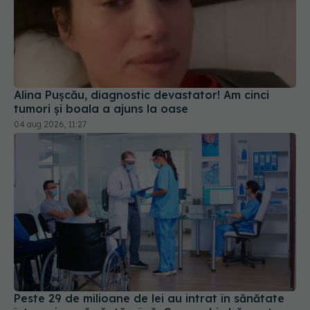
Alina Pușcău, diagnostic devastator! Am cinci
tumori și boala a ajuns la oase
04 aug 2026, 11:27
Peste 29 de milioane de lei au intrat în sănătate
într-o singură săptămână. Ce se schimbă pentru
pacienți