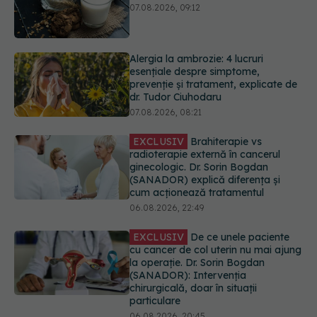
esențiale despre simptome,
prevenție și tratament, explicate de
dr. Tudor Ciuhodaru
07.08.2026, 08:21
EXCLUSIV
Brahiterapie vs
radioterapie externă în cancerul
ginecologic. Dr. Sorin Bogdan
(SANADOR) explică diferența și
cum acționează tratamentul
06.08.2026, 22:49
EXCLUSIV
De ce unele paciente
cu cancer de col uterin nu mai ajung
la operație. Dr. Sorin Bogdan
(SANADOR): Intervenția
chirurgicală, doar în situații
particulare
06.08.2026, 20:45
Alertă în Europa după un nou caz
de hantavirus Anzi, singura tulpină
care se transmite de la om la om