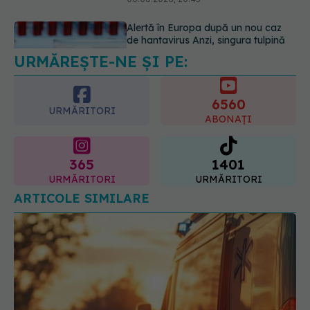
06.08.2026, 20:06
URMĂREȘTE-NE ȘI PE:
Ce se întâmplă cu colesterolul când
consumăm lactate integrale?
07.08.2026, 09:12
6560
URMĂRITORI
ABONAȚI
365
1401
URMĂRITORI
URMĂRITORI
ARTICOLE SIMILARE