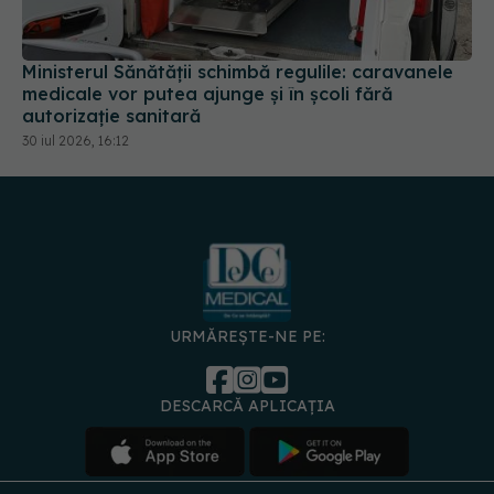
Ministerul Sănătății schimbă regulile: caravanele
medicale vor putea ajunge și în școli fără
autorizație sanitară
30 iul 2026, 16:12
URMĂREȘTE-NE PE:
DESCARCĂ APLICAȚIA
spre
Medici și
Politica de
Politica
Gestionați
Contact
Declarați