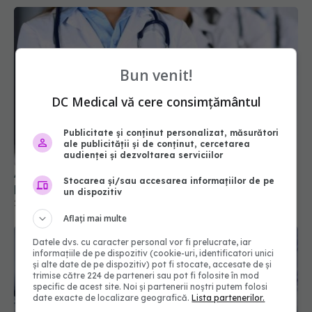
Bun venit!
DC Medical vă cere consimțământul
Publicitate și conținut personalizat, măsurători
ale publicității și de conținut, cercetarea
Angajările în spitale, deblocate! Mii de posturi ar
audienței și dezvoltarea serviciilor
putea fi scoase la concurs
Stocarea și/sau accesarea informațiilor de pe
27 iul 2026, 14:10
un dispozitiv
Aflați mai multe
Datele dvs. cu caracter personal vor fi prelucrate, iar
informațiile de pe dispozitiv (cookie-uri, identificatori unici
și alte date de pe dispozitiv) pot fi stocate, accesate de și
trimise către 224 de parteneri sau pot fi folosite în mod
specific de acest site. Noi și partenerii noștri putem folosi
date exacte de localizare geografică.
Lista partenerilor.