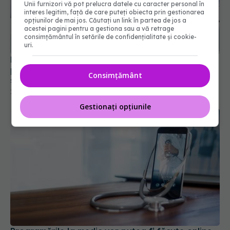
Unii furnizori vă pot prelucra datele cu caracter personal în
interes legitim, față de care puteți obiecta prin gestionarea
opțiunilor de mai jos. Căutați un link în partea de jos a
acestei pagini pentru a gestiona sau a vă retrage
consimțământul în setările de confidențialitate și cookie-
uri.
Pachetul minimal de servicii medicale pentru
persoanele neasigurate. Ce servicii oferă gratuit
sistemul public de sănătate
Consimțământ
19 iul 2026, 11:24
Gestionați opțiunile
Programările la medic vor putea fi făcute online.
Platforma este deja testată la Oradea