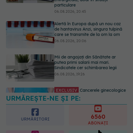
06.08.2026, 20:06
Mii de angajați din Sănătate ar
putea primi salarii mai mari.
Sindicatele cer schimbarea legii
06.08.2026, 19:26
EXCLUSIV
Cancerele ginecologice
care pot fi tratate fără operație. Dr.
Sorin Bogdan (SANADOR): Chirurgia
este indicată doar punctual, pentru
anumite categorii de paciente
06.08.2026, 19:05
URMĂREȘTE-NE ȘI PE:
EXCLUSIV
Brahiterapie vs
radioterapie externă în cancerul
ginecologic. Dr. Sorin Bogdan
6560
(SANADOR) explică diferența și
URMĂRITORI
cum acționează tratamentul
ABONAȚI
06.08.2026, 22:49