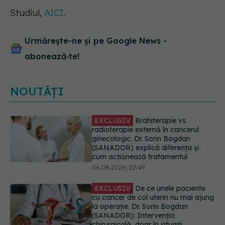
Studiul,
AICI
.
Urmărește-ne și pe Google News -
abonează‑te!
NOUTĂȚI
EXCLUSIV
De ce unele paciente
cu cancer de col uterin nu mai ajung
la operație. Dr. Sorin Bogdan
(SANADOR): Intervenția
chirurgicală, doar în situații
particulare
06.08.2026, 20:45
Alertă în Europa după un nou caz
de hantavirus Anzi, singura tulpină
care se transmite de la om la om