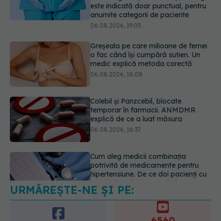
o fac când își cumpără sutien. Un
medic explică metoda corectă
06.08.2026, 18:08
Colebil și Panzcebil, blocate
temporar în farmacii. ANMDMR
explică de ce a luat măsura
06.08.2026, 16:37
Cum aleg medicii combinația
potrivită de medicamente pentru
hipertensiune. De ce doi pacienți cu
aceeași tensiune pot primi
tratamente diferite
06.08.2026, 16:19
Mii de angajați din Sănătate ar
putea primi salarii mai mari.
Sindicatele cer schimbarea legii
URMĂREȘTE-NE ȘI PE:
06.08.2026, 19:26
6560