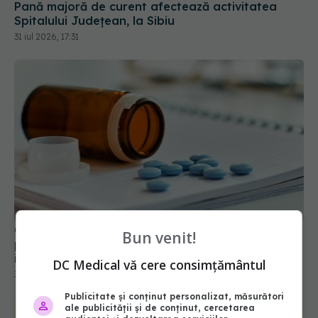
Pană majoră de curent afectează activitatea
Spitalului Județean, la Sibiu
31 iul 2026, 17:31
CNAS schimbă lista medicamentelor compensate
Bun venit!
prin programele naționale. Ce tratamente noi
intră din august
DC Medical vă cere consimțământul
31 iul 2026, 13:56
Publicitate și conținut personalizat, măsurători
ale publicității și de conținut, cercetarea