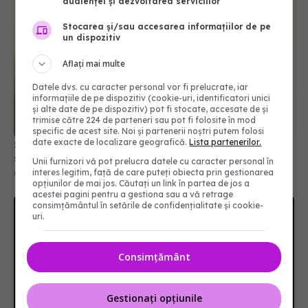
audienței și dezvoltarea serviciilor
Stocarea și/sau accesarea informațiilor de pe
un dispozitiv
Aflați mai multe
Datele dvs. cu caracter personal vor fi prelucrate, iar
informațiile de pe dispozitiv (cookie-uri, identificatori unici
și alte date de pe dispozitiv) pot fi stocate, accesate de și
trimise către 224 de parteneri sau pot fi folosite în mod
specific de acest site. Noi și partenerii noștri putem folosi
date exacte de localizare geografică.
Lista partenerilor.
Șeful CNAS, mesaj după revolta radiologilor: În
sănătate, timpul se măsoară în șanse la viață
Unii furnizori vă pot prelucra datele cu caracter personal în
interes legitim, față de care puteți obiecta prin gestionarea
04 aug 2026, 10:10
opțiunilor de mai jos. Căutați un link în partea de jos a
acestei pagini pentru a gestiona sau a vă retrage
consimțământul în setările de confidențialitate și cookie-
uri.
Consimțământ
Gestionați opțiunile