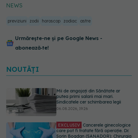
NEWS
previziuni
zodii
horoscop
zodiac
astre
Urmărește-ne și pe Google News -
abonează‑te!
NOUTĂȚI
EXCLUSIV
Cancerele ginecologice
care pot fi tratate fără operație. Dr.
Sorin Bogdan (SANADOR): Chirurgia
este indicată doar punctual, pentru
anumite categorii de paciente
06.08.2026, 19:05
Greșeala pe care milioane de femei