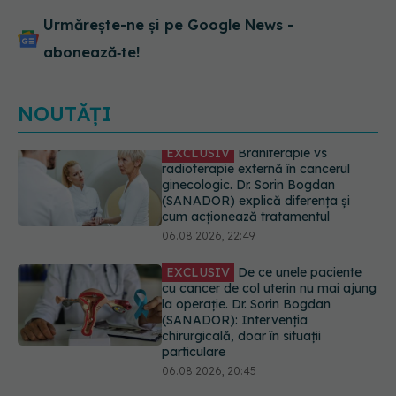
Urmărește-ne și pe Google News -
abonează‑te!
NOUTĂȚI
EXCLUSIV
De ce unele paciente
cu cancer de col uterin nu mai ajung
la operație. Dr. Sorin Bogdan
(SANADOR): Intervenția
chirurgicală, doar în situații
particulare
06.08.2026, 20:45
Alertă în Europa după un nou caz
de hantavirus Anzi, singura tulpină
care se transmite de la om la om
06.08.2026, 20:06