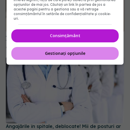
opțiunilor de mai jos. Căutați un link în partea de jos a
acestei pagini pentru a gestiona sau a vă retrage
consimțământul în setările de confidențialitate și cookie-
uri.
Alina Pușcău, diagnostic devastator! Am cinci
tumori și boala a ajuns la oase
04 aug 2026, 11:27
Consimțământ
Gestionați opțiunile
Angajările în spitale, deblocate! Mii de posturi ar
putea fi scoase la concurs
27 iul 2026, 14:10