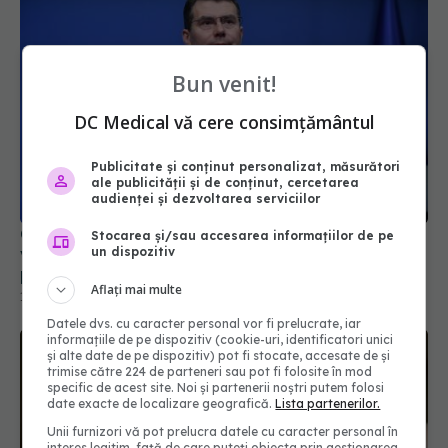
Bun venit!
DC Medical vă cere consimțământul
Publicitate și conținut personalizat, măsurători
ale publicității și de conținut, cercetarea
Conf. Horațiu Moldovan, anunț pentru pacienții
audienței și dezvoltarea serviciilor
vârstnici: Aparținătorii le vor putea face
programările medicale online
Stocarea și/sau accesarea informațiilor de pe
un dispozitiv
16 iul 2026, 19:55
Aflați mai multe
Datele dvs. cu caracter personal vor fi prelucrate, iar
informațiile de pe dispozitiv (cookie-uri, identificatori unici
și alte date de pe dispozitiv) pot fi stocate, accesate de și
trimise către 224 de parteneri sau pot fi folosite în mod
specific de acest site. Noi și partenerii noștri putem folosi
date exacte de localizare geografică.
Lista partenerilor.
Unii furnizori vă pot prelucra datele cu caracter personal în
interes legitim, față de care puteți obiecta prin gestionarea