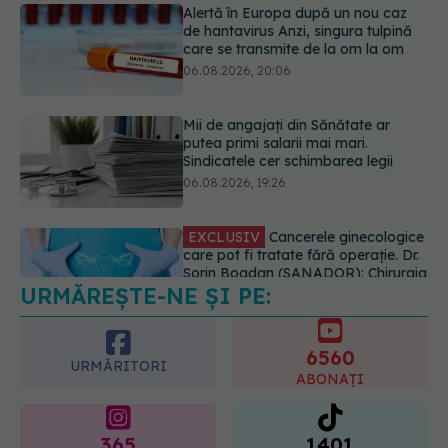
Mii de angajați din Sănătate ar
putea primi salarii mai mari.
Sindicatele cer schimbarea legii
06.08.2026, 19:26
EXCLUSIV
Cancerele ginecologice
care pot fi tratate fără operație. Dr.
Sorin Bogdan (SANADOR): Chirurgia
este indicată doar punctual, pentru
anumite categorii de paciente
06.08.2026, 19:05
URMĂREȘTE-NE ȘI PE:
EXCLUSIV
Brahiterapie vs
radioterapie externă în cancerul
ginecologic. Dr. Sorin Bogdan
6560
(SANADOR) explică diferența și
URMĂRITORI
cum acționează tratamentul
ABONAȚI
06.08.2026, 22:49
365
1401
URMĂRITORI
URMĂRITORI