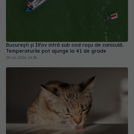
București și Ilfov intră sub cod roșu de caniculă.
Temperaturile pot ajunge la 41 de grade
28 iun 2026, 14:38
Alimente periculoase pentru pisici: lista pe care
orice stăpân ar trebui s-o cunoască