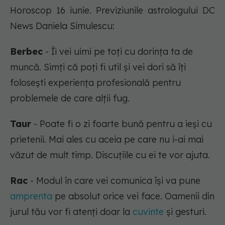
Horoscop 16 iunie. Previziunile astrologului DC
News Daniela Simulescu:
Berbec
- Îi vei uimi pe toți cu dorința ta de
muncă. Simți că poți fi util și vei dori să îți
folosești experiența profesională pentru
problemele de care alții fug.
Taur
- Poate fi o zi foarte bună pentru a ieși cu
prietenii. Mai ales cu aceia pe care nu i-ai mai
văzut de mult timp. Discuțiile cu ei te vor ajuta.
Rac
- Modul în care vei comunica își va pune
amprenta
pe absolut orice vei face. Oamenii din
jurul tău vor fi atenți doar la
cuvinte
și gesturi.