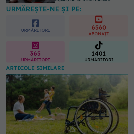
06.08.2026, 20:06
URMĂREȘTE-NE ȘI PE:
6560
URMĂRITORI
ABONAȚI
365
1401
URMĂRITORI
URMĂRITORI
ARTICOLE SIMILARE