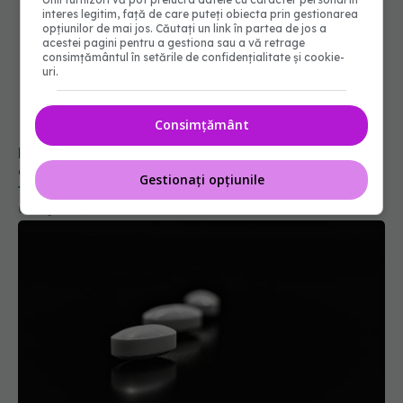
interes legitim, față de care puteți obiecta prin gestionarea
opțiunilor de mai jos. Căutați un link în partea de jos a
acestei pagini pentru a gestiona sau a vă retrage
consimțământul în setările de confidențialitate și cookie-
uri.
Consimțământ
Pacienții români, blocați la „semaforul”
administrativ. Cât mai așteaptă România
Gestionați opțiunile
tratamentele inovatoare deja aprobate în
Europa
05 aug 2026, 12:33