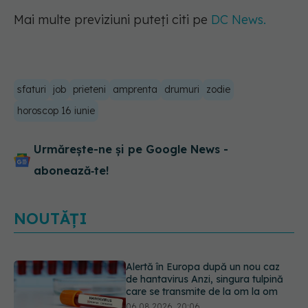
Mai multe previziuni puteți citi pe
DC News.
sfaturi
job
prieteni
amprenta
drumuri
zodie
horoscop 16 iunie
Urmărește-ne și pe Google News -
abonează‑te!
NOUTĂȚI
Mii de angajați din Sănătate ar
putea primi salarii mai mari.
Sindicatele cer schimbarea legii
06.08.2026, 19:26