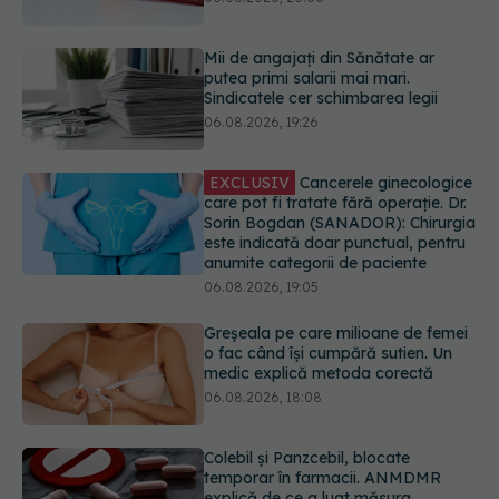
EXCLUSIV
Cancerele ginecologice
care pot fi tratate fără operație. Dr.
Sorin Bogdan (SANADOR): Chirurgia
este indicată doar punctual, pentru
anumite categorii de paciente
06.08.2026, 19:05
Greșeala pe care milioane de femei
o fac când își cumpără sutien. Un
medic explică metoda corectă
06.08.2026, 18:08
Colebil și Panzcebil, blocate
temporar în farmacii. ANMDMR
explică de ce a luat măsura
06.08.2026, 16:37
Alertă în Europa după un nou caz
de hantavirus Anzi, singura tulpină
care se transmite de la om la om