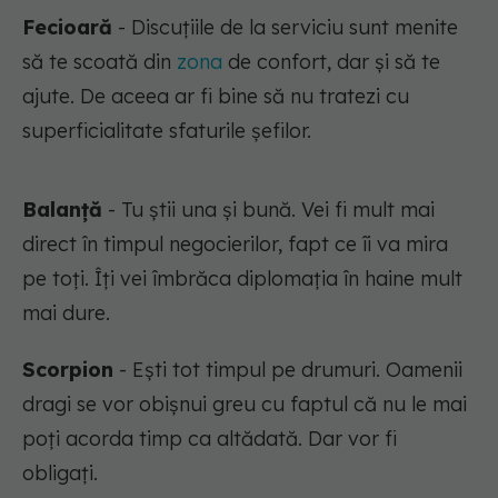
Fecioară
- Discuțiile de la serviciu sunt menite
să te scoată din
zona
de confort, dar și să te
ajute. De aceea ar fi bine să nu tratezi cu
superficialitate sfaturile șefilor.
Balanță
- Tu știi una și bună. Vei fi mult mai
direct în timpul negocierilor, fapt ce îi va mira
pe toți. Îți vei îmbrăca diplomația în haine mult
mai dure.
Scorpion
- Ești tot timpul pe drumuri. Oamenii
dragi se vor obișnui greu cu faptul că nu le mai
poți acorda timp ca altădată. Dar vor fi
obligați.