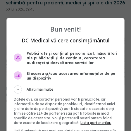
schimbă pentru pacienți, medici și spitale din 2026
30 iul 2026, 19:45
Bun venit!
DC Medical vă cere consimțământul
Publicitate și conținut personalizat, măsurători
ale publicității și de conținut, cercetarea
audienței și dezvoltarea serviciilor
Stocarea și/sau accesarea informațiilor de pe
un dispozitiv
Mii de angajați din Sănătate ar putea primi salarii
Aflați mai multe
mai mari. Sindicatele cer schimbarea legii
Datele dvs. cu caracter personal vor fi prelucrate, iar
06 aug 2026, 19:26
informațiile de pe dispozitiv (cookie-uri, identificatori unici
și alte date de pe dispozitiv) pot fi stocate, accesate de și
trimise către 224 de parteneri sau pot fi folosite în mod
specific de acest site. Noi și partenerii noștri putem folosi
date exacte de localizare geografică.
Lista partenerilor.
Unii furnizori vă pot prelucra datele cu caracter personal în