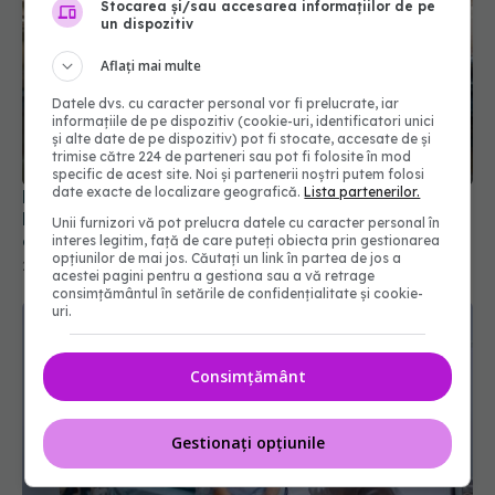
Stocarea și/sau accesarea informațiilor de pe
un dispozitiv
Aflați mai multe
Datele dvs. cu caracter personal vor fi prelucrate, iar
informațiile de pe dispozitiv (cookie-uri, identificatori unici
și alte date de pe dispozitiv) pot fi stocate, accesate de și
trimise către 224 de parteneri sau pot fi folosite în mod
specific de acest site. Noi și partenerii noștri putem folosi
date exacte de localizare geografică.
Lista partenerilor.
Eficiență pe aceeași bani: ce schimbări propune
Prof. Dr. Șerban Mircea Negru pentru sistemul
Unii furnizori vă pot prelucra datele cu caracter personal în
oncologic / Video
interes legitim, față de care puteți obiecta prin gestionarea
opțiunilor de mai jos. Căutați un link în partea de jos a
29 iun 2026, 10:02
acestei pagini pentru a gestiona sau a vă retrage
consimțământul în setările de confidențialitate și cookie-
uri.
Consimțământ
Gestionați opțiunile