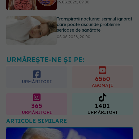
care poate ascunde probleme
serioase de sănătate
08.08.2026, 20:00
Cum folosești uleiul esențial de
rozmarin pentru a opri căderea
părului
09.08.2026, 11:00
URMĂREȘTE-NE ȘI PE:
6560
URMĂRITORI
ABONAȚI
365
1401
URMĂRITORI
URMĂRITORI
ARTICOLE SIMILARE