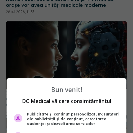
orașe vor avea unități medicale moderne
28 iul 2026, 11:33
Bun venit!
Inteligența artificală poate schimba felul în care
oamenii învață empatia sau gestionarea
DC Medical vă cere consimțământul
conflictelor
30 iun 2026, 15:40
Publicitate și conținut personalizat, măsurători
ale publicității și de conținut, cercetarea
audienței și dezvoltarea serviciilor