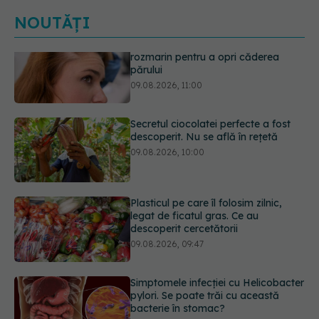
NOUTĂȚI
Secretul ciocolatei perfecte a fost
descoperit. Nu se află în rețetă
09.08.2026, 10:00
Plasticul pe care îl folosim zilnic,
legat de ficatul gras. Ce au
descoperit cercetătorii
09.08.2026, 09:47
Simptomele infecției cu Helicobacter
pylori. Se poate trăi cu această
bacterie în stomac?
09.08.2026, 09:00
Transpirații nocturne: semnul ignorat