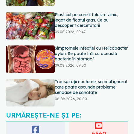
09.08.2026, 09:47
Simptomele infecției cu Helicobacter
pylori. Se poate trăi cu această
bacterie în stomac?
09.08.2026, 09:00
Transpirații nocturne: semnul ignorat
care poate ascunde probleme
serioase de sănătate
08.08.2026, 20:00
Cum folosești uleiul esențial de
rozmarin pentru a opri căderea
părului
09.08.2026, 11:00
URMĂREȘTE-NE ȘI PE:
6560