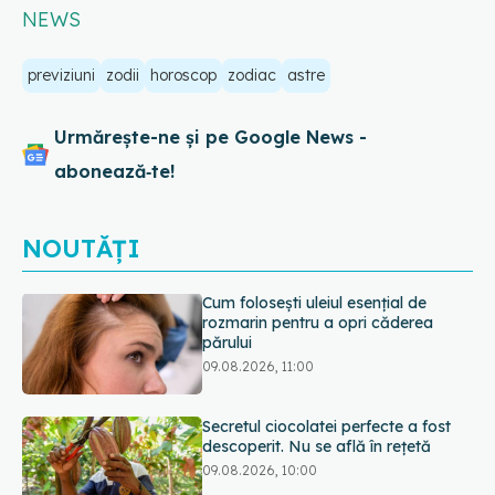
NEWS
previziuni
zodii
horoscop
zodiac
astre
Urmărește-ne și pe Google News -
abonează‑te!
NOUTĂȚI
Secretul ciocolatei perfecte a fost
descoperit. Nu se află în rețetă
09.08.2026, 10:00
Plasticul pe care îl folosim zilnic,
legat de ficatul gras. Ce au
descoperit cercetătorii