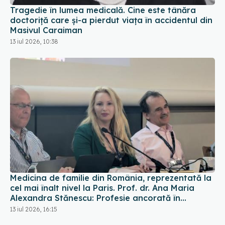
Tragedie în lumea medicală. Cine este tânăra
doctoriță care și-a pierdut viața în accidentul din
Masivul Caraiman
13 iul 2026, 10:38
Medicina de familie din România, reprezentată la
cel mai înalt nivel la Paris. Prof. dr. Ana Maria
Alexandra Stănescu: Profesie ancorată în
comunitate
13 iul 2026, 16:15