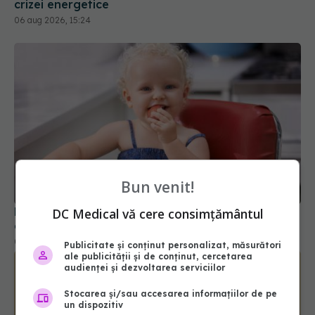
crizei energetice
06 aug 2026, 15:24
Bun venit!
Primele 1.000 de zile ar putea decide sănătatea
DC Medical vă cere consimțământul
creierului pentru întreaga viață
08 aug 2026, 12:00
Publicitate și conținut personalizat, măsurători
ale publicității și de conținut, cercetarea
audienței și dezvoltarea serviciilor
Stocarea și/sau accesarea informațiilor de pe
un dispozitiv