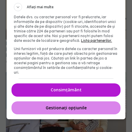
Aflați mai multe
Datele dvs. cu caracter personal vor fi prelucrate, iar
informațiile de pe dispozitiv (cookie-uri, identificatori unici
și alte date de pe dispozitiv) pot fi stocate, accesate de și
trimise către 224 de parteneri sau pot fi folosite în mod
specific de acest site. Noi și partenerii noștri putem folosi
date exacte de localizare geografică.
Lista partenerilor.
Prof. dr. Valeriu Gheorghiță intră în Board-ul
Editorial al revistei Scientific Reports, din Nature
Unii furnizori vă pot prelucra datele cu caracter personal în
interes legitim, față de care puteți obiecta prin gestionarea
Portfolio
opțiunilor de mai jos. Căutați un link în partea de jos a
05 aug 2026, 21:09
acestei pagini pentru a gestiona sau a vă retrage
consimțământul în setările de confidențialitate și cookie-
uri.
Consimțământ
Gestionați opțiunile