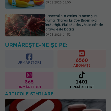
înrăutățit. Fiul său dezvăluie cât de
gravă este boala
09.08.2026, 14:52
Câte zile de concediu avem nevoie
într-un an? Răspunsul oferit de un
studiu desfășurat timp de 40 de ani
09.08.2026, 17:00
URMĂREȘTE-NE ȘI PE:
6560
URMĂRITORI
ABONAȚI
365
1401
URMĂRITORI
URMĂRITORI
ARTICOLE SIMILARE