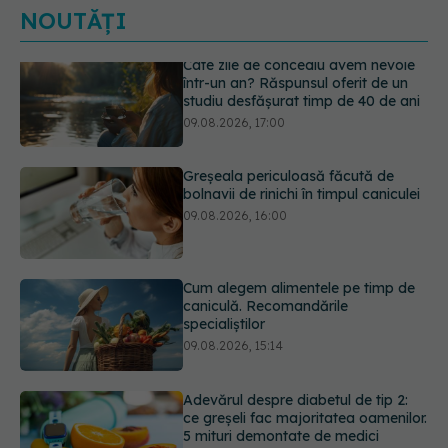
NOUTĂȚI
Greșeala periculoasă făcută de
bolnavii de rinichi în timpul caniculei
09.08.2026, 16:00
Cum alegem alimentele pe timp de
caniculă. Recomandările
specialiștilor
09.08.2026, 15:14
Adevărul despre diabetul de tip 2:
ce greșeli fac majoritatea oamenilor.
5 mituri demontate de medici
09.08.2026, 15:00
Cancerul s-a extins la oase și nu
numai. Starea lui Joe Biden s-a