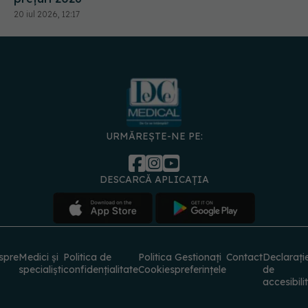
20 iul 2026, 12:17
URMĂREȘTE-NE PE:
DESCARCĂ APLICAȚIA
spre
Medici și
Politica de
Politica
Gestionați
Contact
Declarați
specialiști
confidențialitate
Cookies
preferințele
de
accesibili