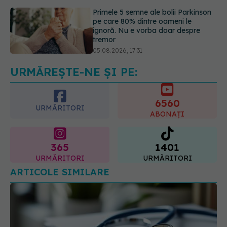
tremor
05.08.2026, 17:31
Gabriela Cristea, manifest pentru
respect și acceptare: Corpul
fiecăruia spune o poveste
05.08.2026, 21:23
URMĂREȘTE-NE ȘI PE:
6560
URMĂRITORI
ABONAȚI
365
1401
URMĂRITORI
URMĂRITORI
ARTICOLE SIMILARE