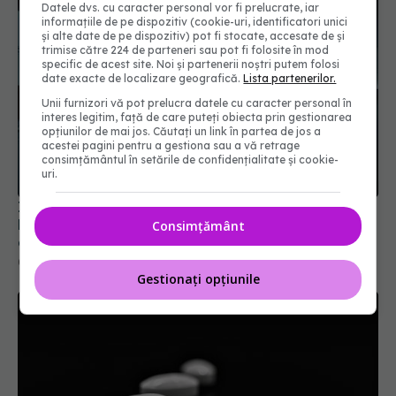
Datele dvs. cu caracter personal vor fi prelucrate, iar
informațiile de pe dispozitiv (cookie-uri, identificatori unici
și alte date de pe dispozitiv) pot fi stocate, accesate de și
trimise către 224 de parteneri sau pot fi folosite în mod
specific de acest site. Noi și partenerii noștri putem folosi
date exacte de localizare geografică.
Lista partenerilor.
Unii furnizori vă pot prelucra datele cu caracter personal în
interes legitim, față de care puteți obiecta prin gestionarea
opțiunilor de mai jos. Căutați un link în partea de jos a
acestei pagini pentru a gestiona sau a vă retrage
consimțământul în setările de confidențialitate și cookie-
uri.
Infuzie masivă de bani în spitalele din România.
Ministerul Sănătății a atins o rată record de
Consimțământ
absorbție PNRR de peste 80%
09 iul 2026, 16:09
Gestionați opțiunile