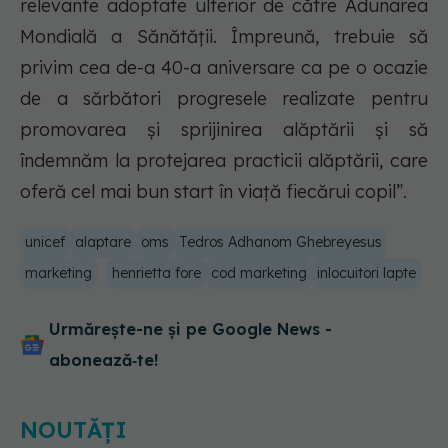
relevante adoptate ulterior de către Adunarea
Mondială a Sănătății. Împreună, trebuie să
privim cea de-a 40-a aniversare ca pe o ocazie
de a sărbători progresele realizate pentru
promovarea și sprijinirea alăptării și să
îndemnăm la protejarea practicii alăptării, care
oferă cel mai bun start în viață fiecărui copil”.
unicef
alaptare
oms
Tedros Adhanom Ghebreyesus
marketing
henrietta fore
cod marketing
inlocuitori lapte
Urmărește-ne și pe Google News -
abonează‑te!
NOUTĂȚI