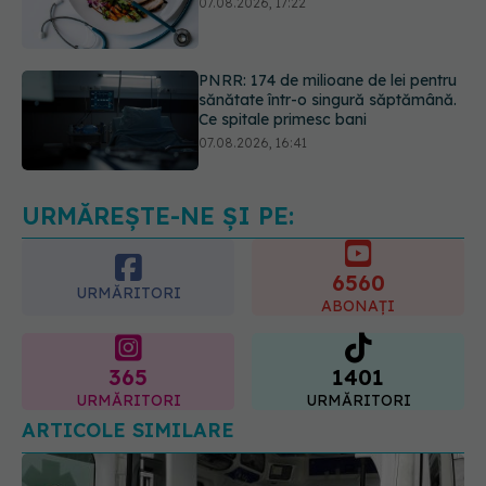
PNRR: 174 de milioane de lei pentru
sănătate într-o singură săptămână.
Ce spitale primesc bani
07.08.2026, 16:41
Ce spune culoarea ta preferată
despre vârsta pe care o ai. Care
este "codul cromatic" al generațiilor
07.08.2026, 21:29
URMĂREȘTE-NE ȘI PE:
6560
URMĂRITORI
ABONAȚI
365
1401
URMĂRITORI
URMĂRITORI
ARTICOLE SIMILARE