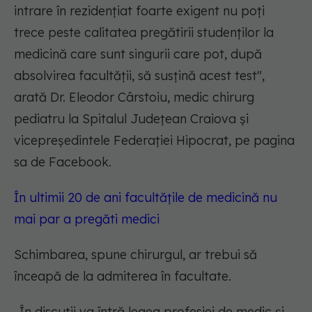
intrare în rezidențiat foarte exigent nu poți
trece peste calitatea pregătirii studenților la
medicină care sunt singurii care pot, după
absolvirea facultății, să susțină acest test
",
arată Dr. Eleodor Cârstoiu, medic chirurg
pediatru la Spitalul Județean Craiova și
vicepreședintele Federației Hipocrat, pe pagina
sa de Facebook.
În ultimii 20 de ani facultățile de medicină nu
mai par a pregăti medici
Schimbarea, spune chirurgul, ar trebui să
înceapă de la admiterea în facultate.
„
În discuții va întră legea profesiei de medic și