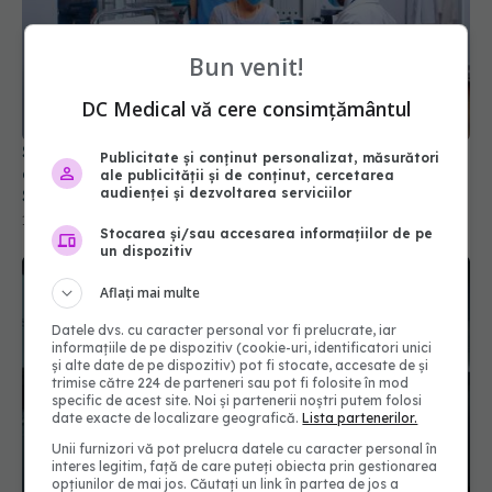
Bun venit!
DC Medical vă cere consimțământul
Spitalele, obligate să publice infecțiile și consumul
Publicitate și conținut personalizat, măsurători
de antibiotice. Noile reguli pregătite de Ministerul
ale publicității și de conținut, cercetarea
Sănătății
audienței și dezvoltarea serviciilor
19 iul 2026, 14:20
Stocarea și/sau accesarea informațiilor de pe
un dispozitiv
Aflați mai multe
Datele dvs. cu caracter personal vor fi prelucrate, iar
informațiile de pe dispozitiv (cookie-uri, identificatori unici
și alte date de pe dispozitiv) pot fi stocate, accesate de și
trimise către 224 de parteneri sau pot fi folosite în mod
specific de acest site. Noi și partenerii noștri putem folosi
date exacte de localizare geografică.
Lista partenerilor.
Unii furnizori vă pot prelucra datele cu caracter personal în
interes legitim, față de care puteți obiecta prin gestionarea
opțiunilor de mai jos. Căutați un link în partea de jos a