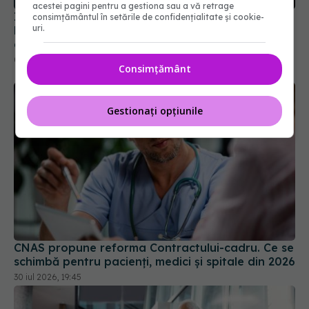
acestei pagini pentru a gestiona sau a vă retrage
Infuzie masivă de bani în spitalele din România.
consimțământul în setările de confidențialitate și cookie-
uri.
Ministerul Sănătății a atins o rată record de
absorbție PNRR de peste 80%
09 iul 2026, 16:09
Consimțământ
Gestionați opțiunile
CNAS propune reforma Contractului-cadru. Ce se
schimbă pentru pacienți, medici și spitale din 2026
30 iul 2026, 19:45