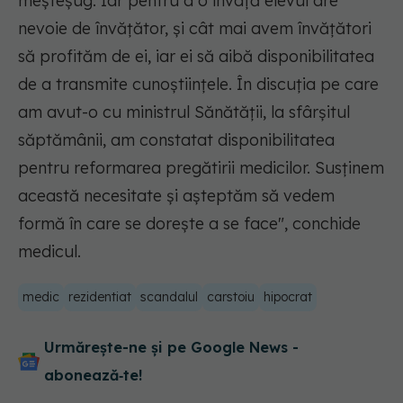
meșteșug. Iar pentru a o învață elevul are
nevoie de învățător, și cât mai avem învățători
să profităm de ei, iar ei să aibă disponibilitatea
de a transmite cunoștiințele. În discuția pe care
am avut-o cu ministrul Sănătății, la sfârșitul
săptămânii, am constatat disponibilitatea
pentru reformarea pregătirii medicilor. Susținem
această necesitate și așteptăm să vedem
formă în care se dorește a se face
", conchide
medicul.
medic
rezidentiat
scandalul
carstoiu
hipocrat
Urmărește-ne și pe Google News -
abonează‑te!