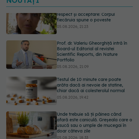
NOUTĂȚI
Prof. dr. Valeriu Gheorghiță intră în
Board-ul Editorial al revistei
Scientific Reports, din Nature
Portfolio
05.08.2026, 21:09
Testul de 10 minute care poate
arăta dacă ai nevoie de statine,
chiar dacă ai colesterolul normal
05.08.2026, 19:42
Unde trebuie să ții pâinea când
afară este caniculă. Greșeala care o
usucă sau o umple de mucegai în
doar câteva zile
05.08.2026, 18:33
Primele 5 semne ale bolii Parkinson
pe care 80% dintre oameni le