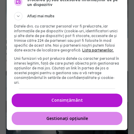
un dispozitiv
Aflați mai multe
Datele dvs. cu caracter personal vor fi prelucrate, iar
informațiile de pe dispozitiv (cookie-uri, identificatori unici
și alte date de pe dispozitiv) pot fi stocate, accesate de și
trimise către 224 de parteneri sau pot fi folosite în mod
Prețuri noi și reguli schimbate la medicamente.
specific de acest site. Noi și partenerii noștri putem folosi
Planul CNAS pentru alinierea la modelele din
date exacte de localizare geografică.
Lista partenerilor.
Germania și Franța
Unii furnizori vă pot prelucra datele cu caracter personal în
08 iul 2026, 18:52
interes legitim, față de care puteți obiecta prin gestionarea
opțiunilor de mai jos. Căutați un link în partea de jos a
acestei pagini pentru a gestiona sau a vă retrage
consimțământul în setările de confidențialitate și cookie-
uri.
Consimțământ
Gestionați opțiunile