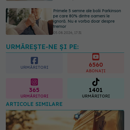
ignoră. Nu e vorba doar despre
tremor
05.08.2026, 17:31
Gabriela Cristea, manifest pentru
respect și acceptare: Corpul
fiecăruia spune o poveste
05.08.2026, 21:23
URMĂREȘTE-NE ȘI PE:
6560
URMĂRITORI
ABONAȚI
365
1401
URMĂRITORI
URMĂRITORI
ARTICOLE SIMILARE