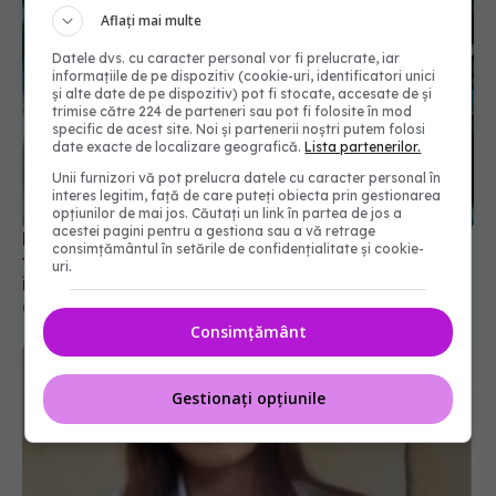
Aflați mai multe
Datele dvs. cu caracter personal vor fi prelucrate, iar
informațiile de pe dispozitiv (cookie-uri, identificatori unici
și alte date de pe dispozitiv) pot fi stocate, accesate de și
trimise către 224 de parteneri sau pot fi folosite în mod
specific de acest site. Noi și partenerii noștri putem folosi
date exacte de localizare geografică.
Lista partenerilor.
Unii furnizori vă pot prelucra datele cu caracter personal în
interes legitim, față de care puteți obiecta prin gestionarea
opțiunilor de mai jos. Căutați un link în partea de jos a
acestei pagini pentru a gestiona sau a vă retrage
Pacienții ar putea avea acces mai rapid la
consimțământul în setările de confidențialitate și cookie-
tratamente. UNIFARM anunță un parteneriat
uri.
important
04 aug 2026, 12:30
Consimțământ
Gestionați opțiunile