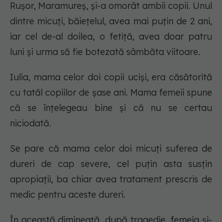
Rușor, Maramureș, și-a omorât ambii copii. Unul
dintre micuți, băiețelul, avea mai puțin de 2 ani,
iar cel de-al doilea, o fetiță, avea doar patru
luni și urma să fie botezată sâmbăta viitoare.
Iulia, mama celor doi copii uciși, era căsătorită
cu tatăl copiilor de șase ani. Mama femeii spune
că se înțelegeau bine și că nu se certau
niciodată.
Se pare că mama celor doi micuți suferea de
dureri de cap severe, cel puțin asta susțin
apropiații, ba chiar avea tratament prescris de
medic pentru aceste dureri.
În această dimineață, după tragedie, femeia și-