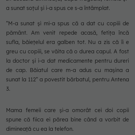
a sunat soțul și i-a spus ce s-a întâmplat.
”M-a sunat și mi-a spus că a dat cu copiii de
pământ. Am venit repede acasă, fetița încă
sufla, băiețelul era galben tot. Nu a zis că îi e
greu cu copiii, se văita că o durea capul. A fost
la doctor și i-a dat medicamente pentru dureri
de cap. Băiatul care m-a adus cu mașina a
sunat la 112” a povestit bărbatul, pentru Antena
3.
Mama femeii care și-a omorât cei doi copii
spune că fiica ei părea bine când a vorbit de
dimineață cu ea la telefon.