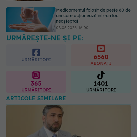
Transpirații nocturne: semnul ignorat
care poate ascunde probleme
serioase de sănătate
08.08.2026, 20:00
URMĂREȘTE-NE ȘI PE:
6560
URMĂRITORI
ABONAȚI
365
1401
URMĂRITORI
URMĂRITORI
ARTICOLE SIMILARE