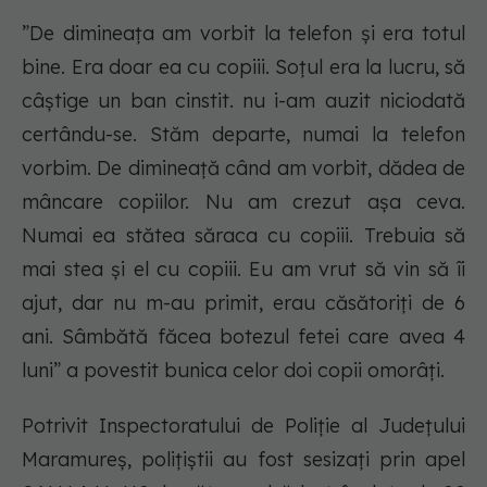
”De dimineața am vorbit la telefon și era totul
bine. Era doar ea cu copiii. Soțul era la lucru, să
câștige un ban cinstit. nu i-am auzit niciodată
certându-se. Stăm departe, numai la telefon
vorbim. De dimineață când am vorbit, dădea de
mâncare copiilor. Nu am crezut așa ceva.
Numai ea stătea săraca cu copiii. Trebuia să
mai stea și el cu copiii. Eu am vrut să vin să îi
ajut, dar nu m-au primit, erau căsătoriți de 6
ani. Sâmbătă făcea botezul fetei care avea 4
luni” a povestit bunica celor doi copii omorâți.
Potrivit Inspectoratului de Poliție al Județului
Maramureș, polițiștii au fost sesizați prin apel