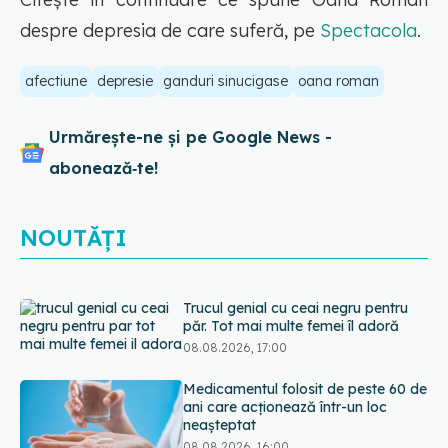
despre depresia de care suferă, pe
Spectacola
.
afectiune
depresie
ganduri sinucigase
oana roman
Urmărește-ne și pe Google News -
abonează‑te!
NOUTĂȚI
Medicamentul folosit de peste 60 de
ani care acționează într-un loc
neașteptat
08.08.2026, 16:00
Trucul simplu care face pepenele
verde mult mai ușor de tăiat