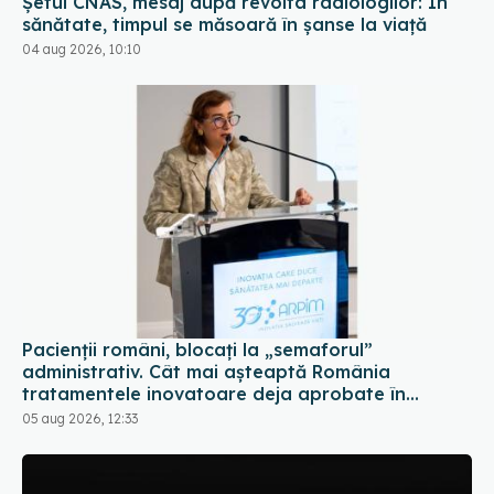
Șeful CNAS, mesaj după revolta radiologilor: În
sănătate, timpul se măsoară în șanse la viață
04 aug 2026, 10:10
Pacienții români, blocați la „semaforul”
administrativ. Cât mai așteaptă România
tratamentele inovatoare deja aprobate în
Europa
05 aug 2026, 12:33