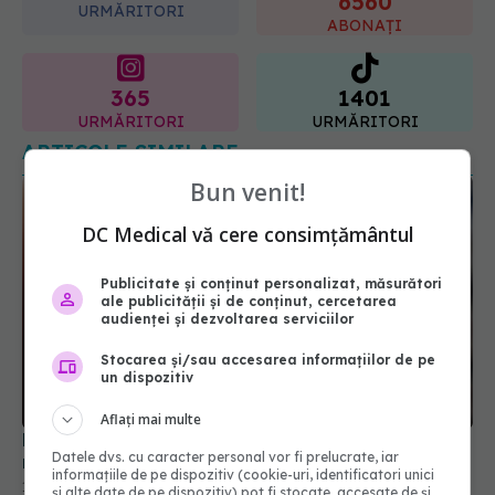
365
1401
URMĂRITORI
URMĂRITORI
ARTICOLE SIMILARE
Bun venit!
DC Medical vă cere consimțământul
Publicitate și conținut personalizat, măsurători
ale publicității și de conținut, cercetarea
audienței și dezvoltarea serviciilor
Ministerul Sănătății schimbă complet examenul de
Stocarea și/sau accesarea informațiilor de pe
medic specialist
un dispozitiv
15 iul 2026, 15:57
Aflați mai multe
Datele dvs. cu caracter personal vor fi prelucrate, iar
informațiile de pe dispozitiv (cookie-uri, identificatori unici
și alte date de pe dispozitiv) pot fi stocate, accesate de și