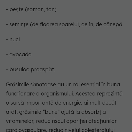
- pește (somon, ton)
- semințe (de floarea soarelui, de in, de cânepă
- nuci
- avocado
- busuioc proaspăt.
Grăsimile sănătoase au un rol esențial în buna
funcționare a organismului. Acestea reprezintă
o sursă importantă de energie. ai mult decât
atât, grăsimile ”bune” ajută la absorbția
vitaminelor, reduc riscul apariției afecțiunilor
cardiovasculare, reduc nivelul colesterolului