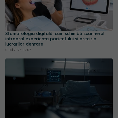
Stomatologia digitală: cum schimbă scannerul
intraoral experiența pacientului și precizia
lucrărilor dentare
01 iul 2026, 12:07
PNRR: 174 de milioane de lei pentru sănătate într-
o singură săptămână. Ce spitale primesc bani
07 aug 2026, 16:41