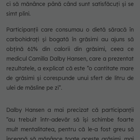
ci să mănânce până când sunt satisfăcuți și se
simt plini.
Participanții care consumau o dietă săracă în
carbohidrați și bogată în grăsimi au ajuns să
obțină 61% din calorii din grăsimi, ceea ce
medicul Camilla Dalby Hansen, care a prezentat
rezultatele, a explicat că este ”o cantitate mare
de grăsimi și corespunde unui sfert de litru de
ulei de măsline pe zi”.
Dalby Hansen a mai precizat că participanții
”au trebuit într-adevăr să își schimbe foarte
mult mentalitatea, pentru că le-a fost greu să
înceapă să mănânce toate aceste grăsimi, mai