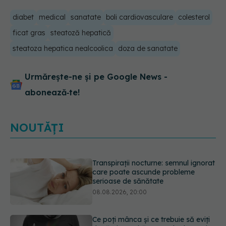
diabet
medical
sanatate
boli cardiovasculare
colesterol
ficat gras
steatoză hepatică
steatoza hepatica nealcoolica
doza de sanatate
Urmărește-ne și pe Google News -
abonează‑te!
NOUTĂȚI
Ce poți mânca și ce trebuie să eviți
dacă ai gastrită: exemplu de meniu
care reduce inflamația stomacului
08.08.2026, 19:00
Microplasticele pot traversa bariera