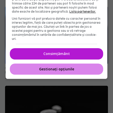
trimise către 224 de parteneri sau pot fi folosite în mod
specific de acest site. Noi și partenerii noștri putem folosi
date exacte de localizare geografică.
Lista partenerilor.
Unii furnizori vă pot prelucra datele cu caracter personal în
interes legitim, față de care puteți obiecta prin gestionarea
opțiunilor de mai jos. Căutați un link în partea de jos a
acestei pagini pentru a gestiona sau a vă retrage
consimțământul în setările de confidențialitate și cookie-
uri.
A murit actorul Sam Neill. Era cunoscut pentru
rolul din Jurassic Park
Consimțământ
13 iul 2026, 11:23
Gestionați opțiunile