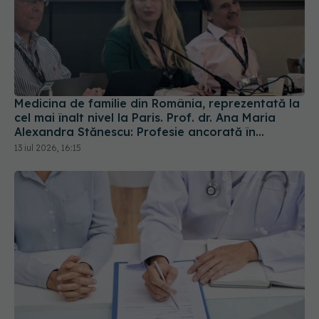
Medicina de familie din România, reprezentată la
cel mai înalt nivel la Paris. Prof. dr. Ana Maria
Alexandra Stănescu: Profesie ancorată în
comunitate
13 iul 2026, 16:15