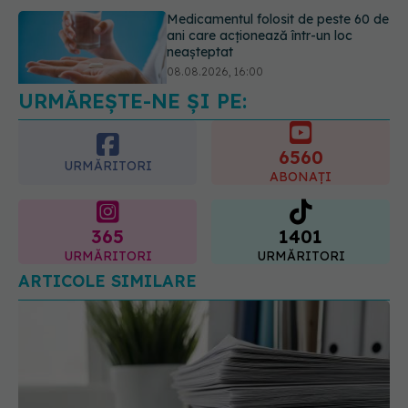
Transpirații nocturne: semnul ignorat
care poate ascunde probleme
serioase de sănătate
08.08.2026, 20:00
URMĂREȘTE-NE ȘI PE:
6560
URMĂRITORI
ABONAȚI
365
1401
URMĂRITORI
URMĂRITORI
ARTICOLE SIMILARE