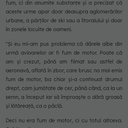
fum, ci din anumite substanțe și a precizat că
aceste urme apar doar deasupra aglomerărilor
urbane, a părților de ski sau a litoralului și doar
în zonele locuite de oameni.
"Și eu mi-am pus problema că dârele albe din
urmă avioanelor ar fi fum de motor. Poate că
am și crezut, până am filmat sau astfel de
aeronavă, aflată în zbor, care brusc na mai emis
fum de motor,
ba chiar și-a continuat drumul
drept, cam jumătate de cer, până când, ca la un
semn, a început iar să împroaște o dâră groasă
și lătăreață, ca o pâclă.
Deci nu era
fum de motor
, ci cu totul altceva.