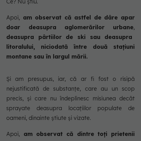
Ce? Nu știu.
Apoi,
am observat că astfel de dâre apar
doar deasupra aglomerărilor urbane
,
deasupra pârtiilor de ski sau deasupra
litoralului, niciodată între două stațiuni
montane sau în largul mării.
Și am presupus, iar, că ar fi fost o risipă
nejustificată de substanțe, care au un scop
precis, și care nu îndeplinesc misiunea decât
sprayate deasupra locațiilor populate de
oameni, dinainte știute și vizate.
Apoi,
am observat că dintre toți prietenii