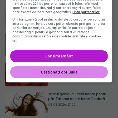
trimise către 224 de parteneri sau pot fi folosite în mod
Ce poți mânca și ce trebuie să eviți
specific de acest site. Noi și partenerii noștri putem folosi
dacă ai gastrită: exemplu de meniu
date exacte de localizare geografică.
Lista partenerilor.
care reduce inflamația stomacului
Unii furnizori vă pot prelucra datele cu caracter personal în
08.08.2026, 19:00
interes legitim, față de care puteți obiecta prin gestionarea
opțiunilor de mai jos. Căutați un link în partea de jos a
acestei pagini pentru a gestiona sau a vă retrage
Microplasticele pot traversa bariera
consimțământul în setările de confidențialitate și cookie-
placentară și modifica hormonii
uri.
08.08.2026, 18:00
Consimțământ
Trucul genial cu ceai negru pentru
păr. Tot mai multe femei îl adoră
Gestionați opțiunile
08.08.2026, 17:00
Medicamentul folosit de peste 60 de
ani care acționează într-un loc
neașteptat
08.08.2026, 16:00