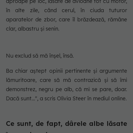
aproape pe loc, lăsate de avioane tot cu motor,
în alte zile, când cerul, în ciuda tuturor
aparatelor de zbor, care îl brăzdează, rămâne
clar, albastru și senin.
Nu exclud să mă înșel, însă.
Ba chiar aștept opinii pertinente și argumente
lămuritoare, care să mă contrazică și să îmi
demonstrez, negru pe alb, că mi se pare, doar.
Dacă sunt…", a scris Olivia Steer în mediul online.
Ce sunt, de fapt, dârele albe lăsate