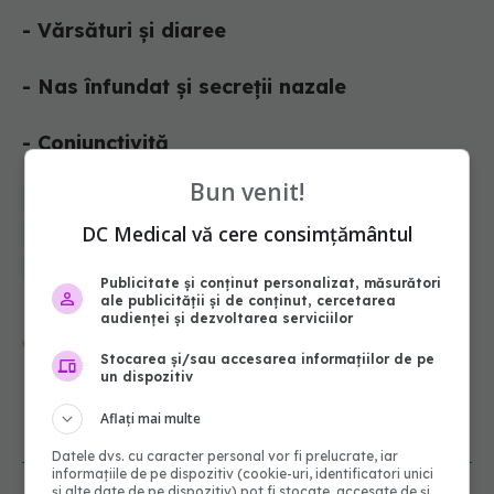
- Vărsături și diaree
- Nas înfundat și secreții nazale
- Conjunctivită
Bun venit!
medical
sanatate
vedete
olivia steer
monden
DC Medical vă cere consimțământul
stiri vedete
cancan
dare albe avion
dare condensare
urme albe avion
ce contin darele albe ale avioanelor
Publicitate și conținut personalizat, măsurători
ale publicității și de conținut, cercetarea
audienței și dezvoltarea serviciilor
Urmărește-ne și pe Google News -
Stocarea și/sau accesarea informațiilor de pe
abonează‑te!
un dispozitiv
Aflați mai multe
NOUTĂȚI
Datele dvs. cu caracter personal vor fi prelucrate, iar
informațiile de pe dispozitiv (cookie-uri, identificatori unici
și alte date de pe dispozitiv) pot fi stocate, accesate de și