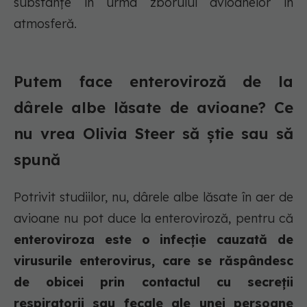
substanțe în urma zborului avioanelor în
atmosferă.
Putem face enteroviroză de la
dârele albe lăsate de avioane? Ce
nu vrea Olivia Steer să știe sau să
spună
Potrivit studiilor, nu, dârele albe lăsate în aer de
avioane nu pot duce la enteroviroză, pentru că
enteroviroza este o infecție cauzată de
virusurile enterovirus, care se răspândesc
de obicei prin contactul cu secreții
respiratorii sau fecale ale unei persoane