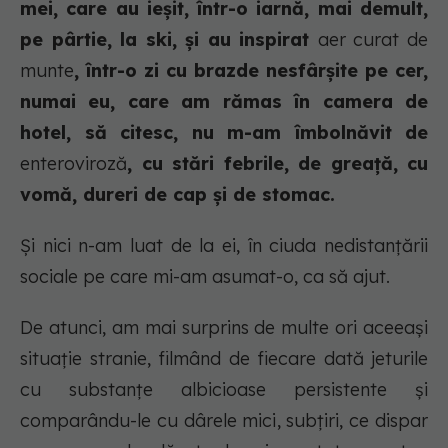
mei, care au ieșit, într-o iarnă, mai demult,
pe pârtie, la ski, și au inspirat
aer curat de
munte
, într-o zi cu brazde nesfârșite pe cer,
numai eu, care am rămas în camera de
hotel, să citesc, nu m-am îmbolnăvit de
enteroviroză
, cu stări febrile, de greață, cu
vomă, dureri de cap și de stomac.
Și nici n-am
luat
de la ei, în ciuda nedistanțării
sociale pe care mi-am asumat-o, ca să ajut.
De atunci, am mai surprins de multe ori aceeași
situație stranie, filmând de fiecare dată jeturile
cu substanțe albicioase persistente și
comparându-le cu dârele mici, subțiri, ce dispar