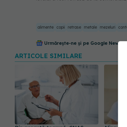
alimente
copii
retrase
metale
mezeluri
cont
Urmărește-ne și pe Google News - 
ARTICOLE SIMILARE