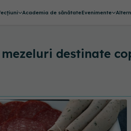
fecțiuni
Academia de sănătate
Evenimente
Alter
 mezeluri destinate cop