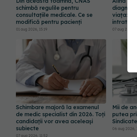
Din această toamnă, CNAS
Alina Pu
schimbă regulile pentru
diagnosti
consultațiile medicale. Ce se
viața: A
modifică pentru pacienți
intrat în
01 aug 2026, 15:19
07 aug 2026, 1
Schimbare majoră la examenul
Mii de an
de medic specialist din 2026. Toți
putea pri
candidații vor avea aceleași
Sindicate
subiecte
06 aug 2026, 
07 aug 2026, 11:52