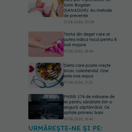
Sorin Bogdan
(SANADOR): Au metode
de prevenție
07.08.2026, 20:09
Testul din deget care ar
putea indica riscul pentru 8
boli majore
07.08.2026, 18:34
Dieta care poate crește
brusc colesterolul. Cine
este mai expus
07.08.2026, 17:22
PNRR: 174 de milioane de
lei pentru sănătate într-o
singură săptămână. Ce
spitale primesc bani
07.08.2026, 16:41
URMĂREȘTE-NE ȘI PE:
Ce spune culoarea ta