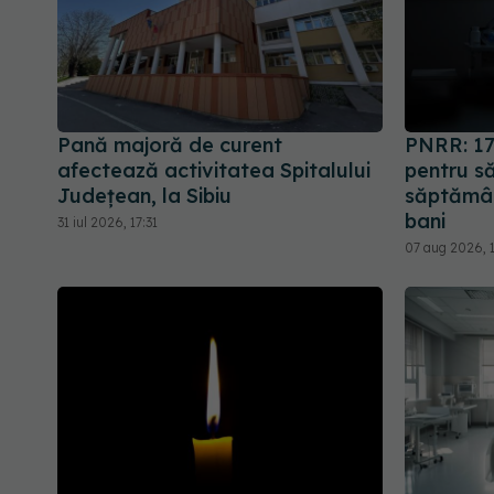
Pană majoră de curent
PNRR: 17
afectează activitatea Spitalului
pentru să
Județean, la Sibiu
săptămân
bani
31 iul 2026, 17:31
07 aug 2026, 