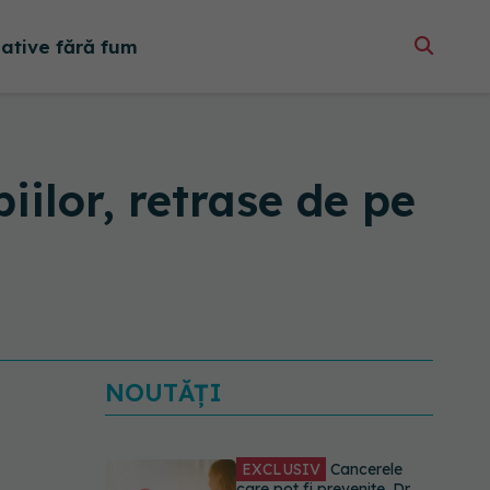
native fără fum
iilor, retrase de pe
NOUTĂȚI
EXCLUSIV
Cancerele
care pot fi prevenite. Dr.