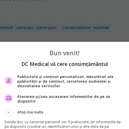
aminat
carne pui
carne porc
comercialziare
martinel
abonează‑te!
Bun venit!
DC Medical vă cere consimțământul
Publicitate și conținut personalizat, măsurători ale
publicității și de conținut, cercetarea audienței și
dezvoltarea serviciilor
Stocarea și/sau accesarea informațiilor de pe un
dispozitiv
Aflați mai multe
Datele dvs. cu caracter personal vor fi prelucrate, iar informațiile de
pe dispozitiv (cookie-uri, identificatori unici și alte date de pe