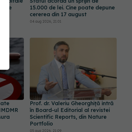
re spitale
Statul acordă un sprijin de
etice
15.000 de lei. Cine poate depune
cererea din 17 august
04 aug 2026, 21:01
cate
Prof. dr. Valeriu Gheorghiță intră
 ANMDMR
în Board-ul Editorial al revistei
sura
Scientific Reports, din Nature
Portfolio
05 aug 2026, 21:09