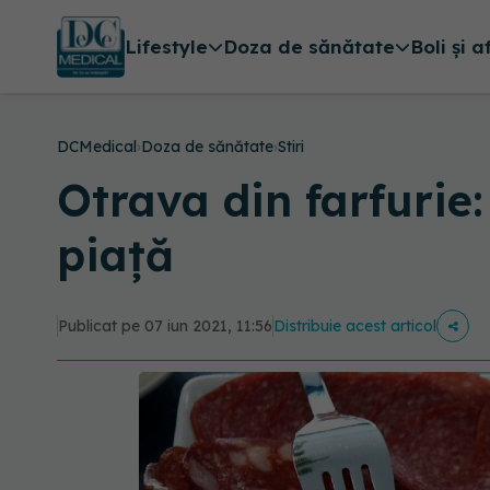
Lifestyle
Doza de sănătate
Boli și a
DCMedical
›
Doza de sănătate
›
Stiri
Otrava din farfurie:
piață
Publicat pe 07 iun 2021, 11:56
Distribuie acest articol