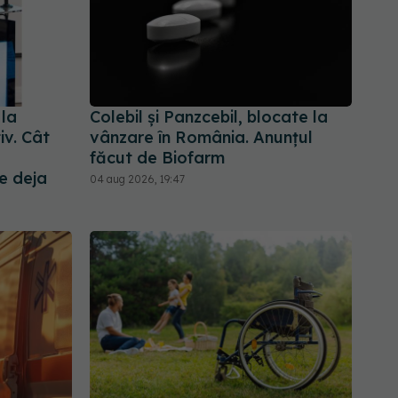
 la
Colebil și Panzcebil, blocate la
iv. Cât
vânzare în România. Anunțul
făcut de Biofarm
e deja
04 aug 2026, 19:47