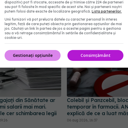
șcău dezvăluie
Ilie Bolojan, anunț desp
dispozitiv) pot fi stocate, accesate de și trimise către 224 de parteneri
cul care i-a schimbat
în contextul crizei energ
sau pot fi folosite în mod specific de acest site. Noi și partenerii noștri
putem folosi date exacte de localizare geografică.
Lista partenerilor.
m cancer la sân. Am
06 aug 2026, 15:24
Unii furnizori vă pot prelucra datele cu caracter personal în interes
 metastază
legitim, față de care puteți obiecta prin gestionarea opțiunilor de mai
2:39
jos. Căutați un link în partea de jos a acestei pagini pentru a gestiona
sau a vă retrage consimțământul în setările de confidențialitate și
cookie-uri.
Gestionați opțiunile
Consimțământ
gajați din Sănătate ar
Colebil și Panzcebil, blo
mi salarii mai mari.
temporar în farmacii.
le cer schimbarea legii
explică de ce a luat mă
19:26
06 aug 2026, 16:37