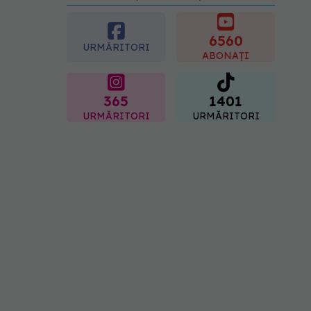
preferată despre vârsta
pe care o ai. Care este
"codul cromatic" al
6560
URMĂRITORI
generațiilor
ABONAȚI
07.08.2026, 21:29
365
1401
URMĂRITORI
URMĂRITORI