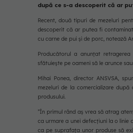
după ce s-a descoperit că ar pu
Recent, două tipuri de mezeluri pent
descoperit că ar putea fi contaminat
cu carne de pui și de porc, notează A
Producătorul a anunțat retragerea 
sfătuiește pe oameni să le arunce sau
Mihai Ponea, director ANSVSA, spun
mezeluri de la comercializare după c
produsului.
”În primul rând aș vrea să atrag ate
ca urmare a unei defecțiuni la o linie 
ca pe suprafața unor produse să ex