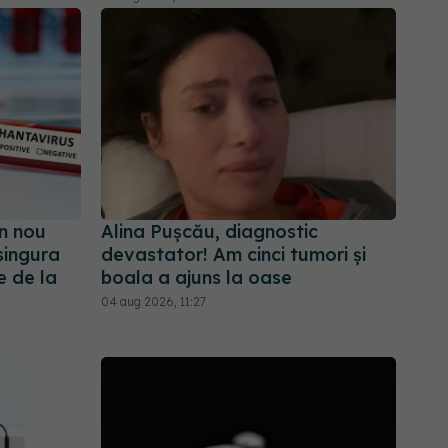
n nou
Alina Pușcău, diagnostic
singura
devastator! Am cinci tumori și
e de la
boala a ajuns la oase
04 aug 2026, 11:27