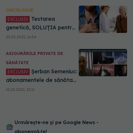
ONCOLOGIE
Testarea
EXCLUSIV
genetică, SOLUȚIA pentru
învingerea cancerului.
20.05.2022, 16:54
Cătană: 30% din cancere
sunt familiale, dintre care
ASIGURĂRILE PRIVATE DE
15% ereditare. Nu există
boli, ci bolnavi!
SĂNĂTATE
Șerban Semeniuc:
EXCLUSIV
abonamentele de sănătate
degrevează spitalele
10.02.2022, 22:11
publice și ambulatoriile
Urmărește-ne și pe Google News -
abonează‑te!