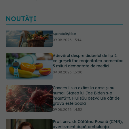
NOUTĂȚI
Adevărul despre diabetul de tip 2:
ce greșeli fac majoritatea oamenilor.
5 mituri demontate de medici
09.08.2026, 15:00
Cancerul s-a extins la oase și nu
numai. Starea lui Joe Biden s-a
înrăutățit. Fiul său dezvăluie cât de
gravă este boala
09.08.2026, 14:52
Prof. univ. dr. Cătălina Poiană (CMR),
avertisment după ambulanța
atacată în Cluj: Fake news-ul nu
este inofensiv
09.08.2026, 14:05