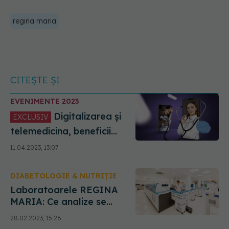
regina maria
CITEȘTE ȘI
EVENIMENTE 2023
Digitalizarea și
EXCLUSIV
telemedicina, beneficii
pentru pacient. Șerban
11.04.2023, 13:07
Semeniuc: Nu înlocuim
niciodată activitatea pur
DIABETOLOGIE & NUTRIȚIE
umană, ci îl ajutăm pe
medic să ia o decizie mai
Laboratoarele REGINA
bună și mai rapidă
MARIA: Ce analize se
recomandă
28.02.2023, 15:26
pacienților bariatrici