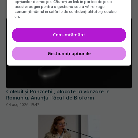
opțiunilor de mai jos. Căutați un link în partea de jos a
acestei pagini pentru a gestiona sau a vă retrage
consimțământul în setările de confidențialitate și cookie-
uri.
Consimțământ
Gestionați opțiunile
Colebil și Panzcebil, blocate la vânzare în
România. Anunțul făcut de Biofarm
04 aug 2026, 19:47