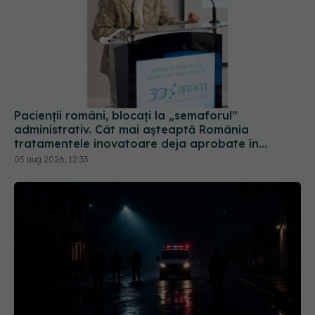
Pacienții români, blocați la „semaforul”
administrativ. Cât mai așteaptă România
tratamentele inovatoare deja aprobate în
Europa
05 aug 2026, 12:33