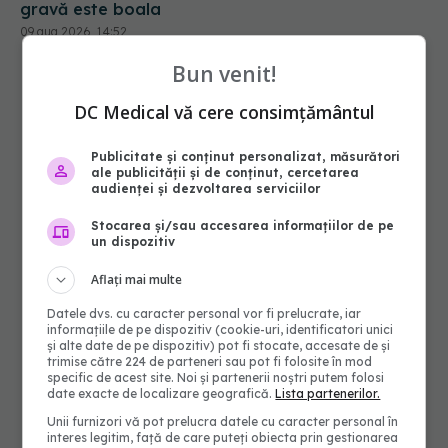
gravă este boala
09 aug 2026, 14:52
Bun venit!
DC Medical vă cere consimțământul
Publicitate și conținut personalizat, măsurători
ale publicității și de conținut, cercetarea
audienței și dezvoltarea serviciilor
Stocarea și/sau accesarea informațiilor de pe
un dispozitiv
Aflați mai multe
Datele dvs. cu caracter personal vor fi prelucrate, iar
informațiile de pe dispozitiv (cookie-uri, identificatori unici
și alte date de pe dispozitiv) pot fi stocate, accesate de și
trimise către 224 de parteneri sau pot fi folosite în mod
specific de acest site. Noi și partenerii noștri putem folosi
date exacte de localizare geografică.
Lista partenerilor.
Unii furnizori vă pot prelucra datele cu caracter personal în
interes legitim, față de care puteți obiecta prin gestionarea