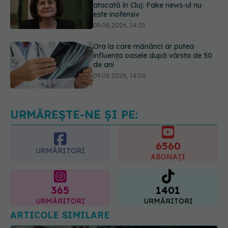
Ora la care mănânci ar putea
influența oasele după vârsta de 50
de ani
09.08.2026, 14:00
Cum alegem alimentele pe timp de
caniculă. Recomandările
specialiștilor
09.08.2026, 15:14
URMĂREȘTE-NE ȘI PE:
6560
URMĂRITORI
ABONAȚI
365
1401
URMĂRITORI
URMĂRITORI
ARTICOLE SIMILARE