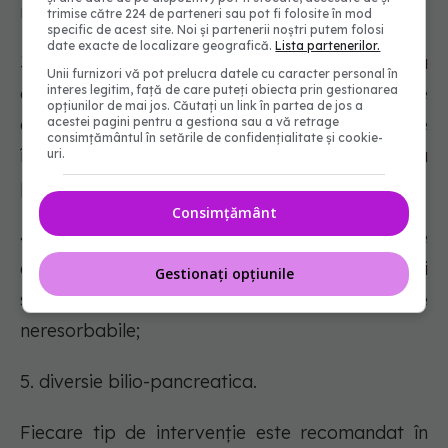
micii curburi;
trimise către 224 de parteneri sau pot fi folosite în mod
specific de acest site. Noi și partenerii noștri putem folosi
date exacte de localizare geografică.
Lista partenerilor.
3. gastric bypass este procedeul în urma căruia
Unii furnizori vă pot prelucra datele cu caracter personal în
interes legitim, față de care puteți obiecta prin gestionarea
alimentele ocolesc cea mai mare parte
opțiunilor de mai jos. Căutați un link în partea de jos a
a stomacului și o porțiune din intestinul subțire
acestei pagini pentru a gestiona sau a vă retrage
consimțământul în setările de confidențialitate și cookie-
în care se produce absorbția
uri.
principiilor nutritive;
Consimțământ
4. plicatura gastrică care presupune
efectuarea unor pliuri în peretele gastric și
Gestionați opțiunile
suturarea acestora cu fire chirurgicale
neresorbabile;
5. diversie bilio-pancreatica.
Fiecare tip de intervenție este recomandat în