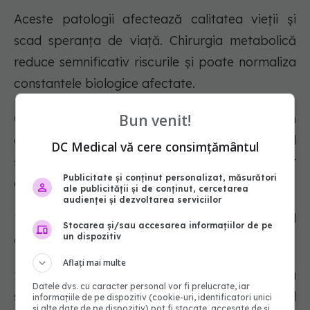
Aceste patologii afectează calitatea vieții și
scad speranța de viață. Chirurgia metabolică
reduce semnificativ riscurile și poate normaliza
constantele biologice afectate.
Bun venit!
Cele cinci tipuri de intervenții chirurgicale prin
care se obține scăderea excesului ponderal
DC Medical vă cere consimțământul
și ameliorarea semnificativă a afecțiunilor
Publicitate și conținut personalizat, măsurători
generate sunt:
ale publicității și de conținut, cercetarea
audienței și dezvoltarea serviciilor
1. gastric banding, prin montarea unui inel
Stocarea și/sau accesarea informațiilor de pe
un dispozitiv
gastric reglabil;
Aflați mai multe
2. gastric sleeve, reprezintă micșorarea
Datele dvs. cu caracter personal vor fi prelucrate, iar
stomacului prin secționarea să de-a lungul
informațiile de pe dispozitiv (cookie-uri, identificatori unici
și alte date de pe dispozitiv) pot fi stocate, accesate de și