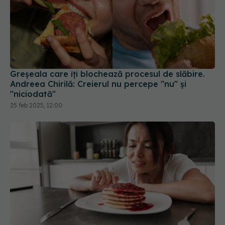
Greșeala care îți blochează procesul de slăbire.
Andreea Chirilă: Creierul nu percepe "nu" și
"niciodată"
25 feb 2025, 12:00
Ce se întâmplă în corp imediat după ce mănânci
zahăr?