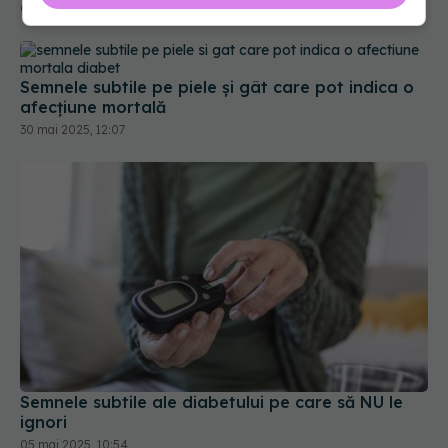
Semnele subtile pe piele și gât care pot indica o
afecțiune mortală
30 mai 2025, 12:07
Semnele subtile ale diabetului pe care să NU le
ignori
05 mai 2025, 10:54