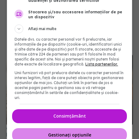
audienței și dezvoltarea serviciilor
Stocarea și/sau accesarea informațiilor de pe
un dispozitiv
Aflați mai multe
Datele dvs. cu caracter personal vor fi prelucrate, iar
informațiile de pe dispozitiv (cookie-uri, identificatori unici
și alte date de pe dispozitiv) pot fi stocate, accesate de și
trimise către 224 de parteneri sau pot fi folosite în mod
specific de acest site. Noi și partenerii noștri putem folosi
date exacte de localizare geografică.
Lista partenerilor.
Unii furnizori vă pot prelucra datele cu caracter personal în
interes legitim, față de care puteți obiecta prin gestionarea
opțiunilor de mai jos. Căutați un link în partea de jos a
acestei pagini pentru a gestiona sau a vă retrage
consimțământul în setările de confidențialitate și cookie-
uri.
Cinci semne ale diabetului. Apar devreme.
Consimțământ
Detaliile la care să fii atent
05 apr 2025, 12:56
Gestionați opțiunile