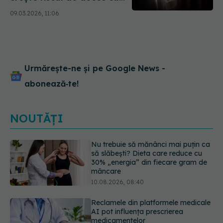
83%
09.03.2026, 11:06
Urmărește-ne și pe Google News -
abonează‑te!
NOUTĂȚI
Reclamele din platformele medicale
AI pot influența prescrierea
medicamentelor
09.08.2026, 21:00
De ce nu trebuie să cureți vinetele.
Ce conține, de fapt, coaja lor