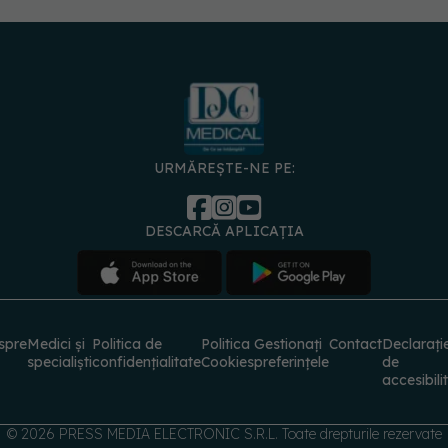
URMĂREȘTE-NE PE:
DESCARCĂ APLICAȚIA
spre
Medici și
Politica de
Politica
Gestionați
Contact
Declarați
specialiști
confidențialitate
Cookies
preferințele
de
accesibili
© 2026 PRESS MEDIA ELECTRONIC S.R.L. Toate drepturile rezervate