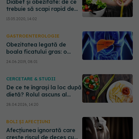
Diabet și obezitate: de ce
trebuie să scapi rapid de
kilogramele în plus
13.05.2020, 14:02
GASTROENTEROLOGIE
Obezitatea legată de
boala ficatului gras: o
posibilă soluție cu ajutorul
24.06.2019, 08:01
unui hormon
CERCETARE & STUDII
De ce te îngrași la loc după
dietă? Rolul ascuns al
genelor tale
28.04.2026, 14:20
BOLI ȘI AFECȚIUNI
Afecțiunea ignorată care
crește riscul de deces cu