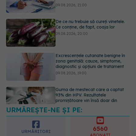
09.08.2026, 20:00
Excrescențele cutanate benigne în
zona genitală: cauze, simptome,
diagnostic și opțiuni de tratament
09.08.2026, 19:00
Guma de mestecat care a captat
93% din HPV. Rezultatele
promițătoare vin însă doar din
laborator
09.08.2026, 18:00
URMĂREȘTE-NE ȘI PE:
Nu trebuie să mănânci mai puțin ca
să slăbești? Dieta care reduce cu
30% „energia” din fiecare gram de
6560
mâncare
URMĂRITORI
ABONAȚI
10.08.2026, 08:40