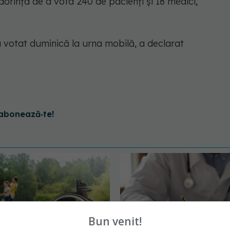
rinţa de a vota 240 de pacienţi şi 18 medici,
-a votat duminică la urna mobilă, a declarat
abonează‑te!
Bun venit!