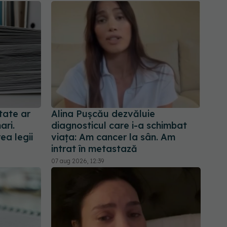
tate ar
Alina Pușcău dezvăluie
ari.
diagnosticul care i-a schimbat
ea legii
viața: Am cancer la sân. Am
intrat în metastază
07 aug 2026, 12:39