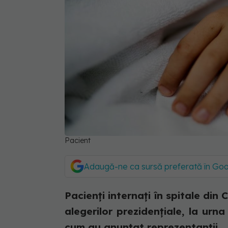
Pacient
Adaugă-ne ca sursă preferată în Go
Pacienţi internaţi în spitale din 
alegerilor prezidenţiale, la urn
cum au anunţat reprezentanţii...