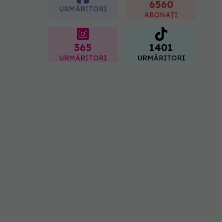
"codul cromatic" al
6560
URMĂRITORI
generațiilor
ABONAȚI
07.08.2026, 21:29
365
1401
URMĂRITORI
URMĂRITORI