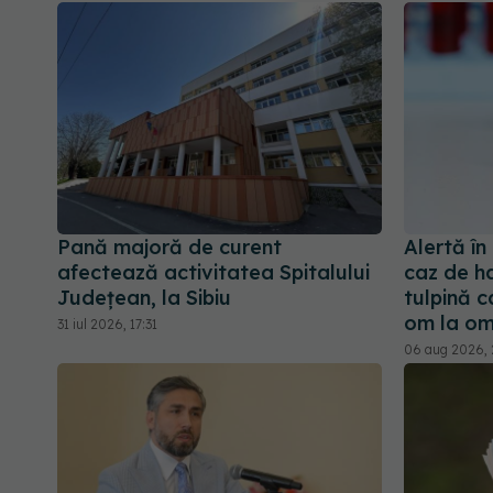
Pană majoră de curent
Alertă î
afectează activitatea Spitalului
caz de ha
Județean, la Sibiu
tulpină c
om la o
31 iul 2026, 17:31
06 aug 2026,