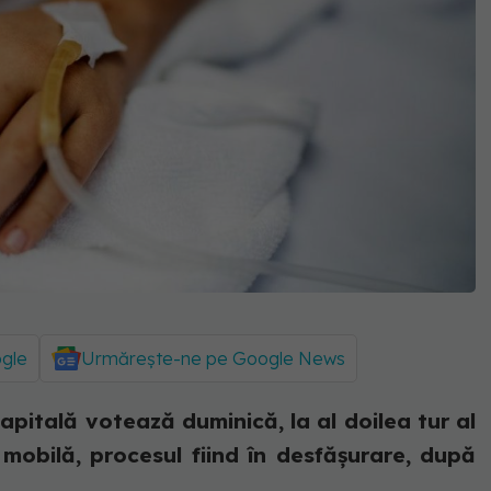
ogle
Urmărește-ne pe Google News
Capitală votează duminică, la al doilea tur al
a mobilă, procesul fiind în desfăşurare, după