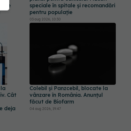
Ce se
speciale în spitale și recomandări
i
pentru populație
03 aug 2026, 10:30
 la
Colebil și Panzcebil, blocate la
iv. Cât
vânzare în România. Anunțul
făcut de Biofarm
e deja
04 aug 2026, 19:47