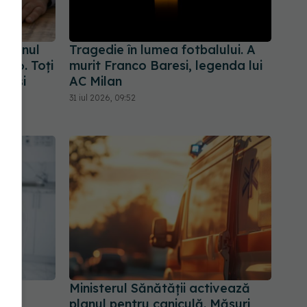
amenul
Tragedie în lumea fotbalului. A
2026. Toți
murit Franco Baresi, legenda lui
leași
AC Milan
31 iul 2026, 09:52
NAS
Ministerul Sănătății activează
planul pentru caniculă. Măsuri