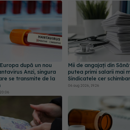
n Europa după un nou
Mii de angajați din Sănă
ntavirus Anzi, singura
putea primi salarii mai m
are se transmite de la
Sindicatele cer schimbar
m
06 aug 2026, 19:26
 20:06