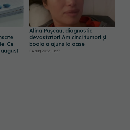
Alina Pușcău, diagnostic
nsate
devastator! Am cinci tumori și
le. Ce
boala a ajuns la oase
n august
04 aug 2026, 11:27