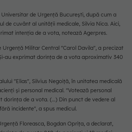
ul Universitar de Urgenţă Bucureşti, după cum a
e cuvânt al unităţii medicale, Silvia Nica. Aici,
rimat intenţia de a vota, notează Agerpres.
e Urgenţă Militar Central "Carol Davila", a precizat
Şi-au exprimat dorinţa de a vota aproximativ 340
lului "Elias", Silvius Negoiţă, în unitatea medicală
ienţi şi personal medical. "Votează personal
 dorinţa de a vota. (...) Din punct de vedere al
 fără incidente", a spus medicul.
 Urgenţă Floreasca, Bogdan Opriţa, a declarat,