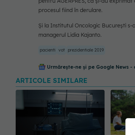
pentru AGERPRES, că şi-au exprimat do
procesul fiind în derulare.
Şi la Institutul Oncologic Bucureşti s
managerul Lidia Kajanto.
pacienti
vot
prezidentiale 2019
Urmărește-ne și pe Google News - 
ARTICOLE SIMILARE