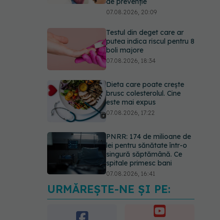
de prevenție
07.08.2026, 20:09
Testul din deget care ar
putea indica riscul pentru 8
boli majore
07.08.2026, 18:34
Dieta care poate crește
brusc colesterolul. Cine
este mai expus
07.08.2026, 17:22
PNRR: 174 de milioane de
lei pentru sănătate într-o
singură săptămână. Ce
spitale primesc bani
07.08.2026, 16:41
URMĂREȘTE-NE ȘI PE:
Ce spune culoarea ta
preferată despre vârsta
pe care o ai. Care este