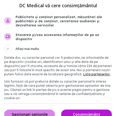
DC Medical vă cere consimțământul
Publicitate și conținut personalizat, măsurători ale
l Sănătății modifică
Schimbare majoră la ex
publicității și de conținut, cercetarea audienței și
de încadrare în grad de
de medic specialist din 
dezvoltarea serviciilor
candidații vor avea ace
Stocarea și/sau accesarea informațiilor de pe un
subiecte
10:33
dispozitiv
07 aug 2026, 11:52
Aflați mai multe
Datele dvs. cu caracter personal vor fi prelucrate, iar informațiile de
pe dispozitiv (cookie-uri, identificatori unici și alte date de pe
dispozitiv) pot fi stocate, accesate de și trimise către 224 de parteneri
sau pot fi folosite în mod specific de acest site. Noi și partenerii noștri
putem folosi date exacte de localizare geografică.
Lista partenerilor.
Unii furnizori vă pot prelucra datele cu caracter personal în interes
legitim, față de care puteți obiecta prin gestionarea opțiunilor de mai
jos. Căutați un link în partea de jos a acestei pagini pentru a gestiona
sau a vă retrage consimțământul în setările de confidențialitate și
cookie-uri.
ila, anunț de ultimă oră
Din această toamnă, C
Gestionați opțiunile
Consimțământ
italele din țară
schimbă regulile pentru