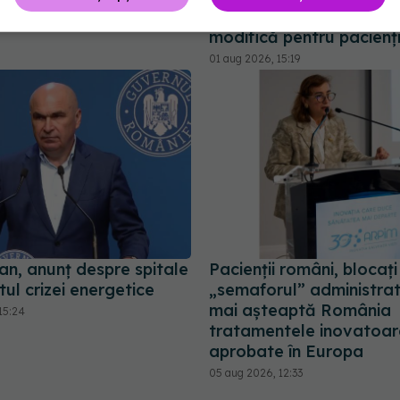
consultațiile medicale. 
:31
modifică pentru pacienț
01 aug 2026, 15:19
jan, anunț despre spitale
Pacienții români, blocați
tul crizei energetice
„semaforul” administrat
mai așteaptă România
15:24
tratamentele inovatoar
aprobate în Europa
05 aug 2026, 12:33