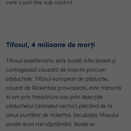
care o pot ține sub control.
Tifosul, 4 milioane de morți
Tifosul exantematic este boală infecțioasă și
contagioasă cauzată de insecte precum
păduchele. Tifosul european de păduche,
cauzat de Rickettsia prowazecki, este transmis
la om prin înțepătura sau prin dejecțiile
păduchelui (animalul vector) plecând de la
omul purtător de rickettsii. Incubația tifosului
poate dura trei săptămâni. Boala se