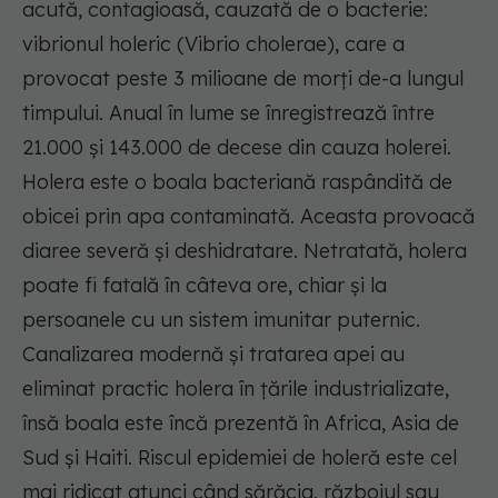
acută, contagioasă, cauzată de o bacterie:
vibrionul holeric (Vibrio cholerae), care a
provocat peste 3 milioane de morți de-a lungul
timpului. Anual în lume se înregistrează între
21.000 și 143.000 de decese din cauza holerei.
Holera este o boala bacteriană raspândită de
obicei prin apa contaminată. Aceasta provoacă
diaree severă și deshidratare. Netratată, holera
poate fi fatală în câteva ore, chiar și la
persoanele cu un sistem imunitar puternic.
Canalizarea modernă și tratarea apei au
eliminat practic holera în țările industrializate,
însă boala este încă prezentă în Africa, Asia de
Sud și Haiti. Riscul epidemiei de holeră este cel
mai ridicat atunci când sărăcia, războiul sau