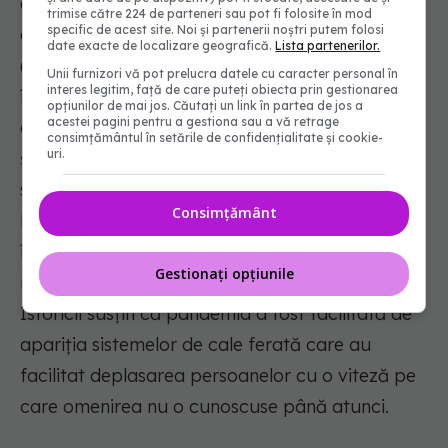
după acești ani. În perioada respectivă,
trimise către 224 de parteneri sau pot fi folosite în mod
specific de acest site. Noi și partenerii noștri putem folosi
această gripă cu o mortalitate relativ scăzută
date exacte de localizare geografică.
Lista partenerilor.
(1%) a provocat decesul a un milion de oameni
Unii furnizori vă pot prelucra datele cu caracter personal în
interes legitim, față de care puteți obiecta prin gestionarea
în întreaga lume și se crede că a fost provocat
opțiunilor de mai jos. Căutați un link în partea de jos a
acestei pagini pentru a gestiona sau a vă retrage
de virusul Influenza A subtipul H2N2, deși nu se
consimțământul în setările de confidențialitate și cookie-
uri.
știe cu exactitate, ținând cont de limitele
studiilor de virusologice din acea vreme.
Consimțământ
Pandemia s-a extins rapid la Sankt Petersburg
în decembrie 1889, a continuat în Europa și a
Gestionați opțiunile
reușit să infecteze restul lumii în doar 4 luni.
Istoricii susțin că pandemia a fost facilitată de
apariția sistemelor de cale ferată care au
facilitat deplasarea persoanelor cu o viteză pe
care omenirea nu o cunoscuse până atunci.