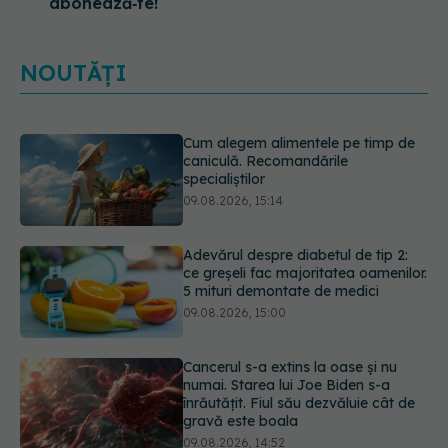
abonează‑te!
NOUTĂȚI
Adevărul despre diabetul de tip 2:
ce greșeli fac majoritatea oamenilor.
5 mituri demontate de medici
09.08.2026, 15:00
Cancerul s-a extins la oase și nu
numai. Starea lui Joe Biden s-a
înrăutățit. Fiul său dezvăluie cât de
gravă este boala
09.08.2026, 14:52
Prof. univ. dr. Cătălina Poiană (CMR),
avertisment după ambulanța
atacată în Cluj: Fake news-ul nu
este inofensiv
09.08.2026, 14:05