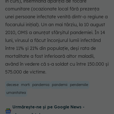
în curs), însemnând apariția de focare
comunitare (ocazionate local fără prezența
unei persoane infectate venită dintr-o regiune a
focarului inițial). Un an mai târziu, la 10 august
2010, OMS a anunțat sfârșitul pandemiei. În 14
luni, virusul a făcut înconjurul lumii infectând
între 11% și 21% din populație, deși rata de
mortalitate a fost inferioară altor maladii,
având în vedere că s-a soldat cu între 150.000 și
575.000 de victime.
decese
morti
pandemia
pandemii
pendemiile
umanitatea
Urmărește-ne și pe Google News -