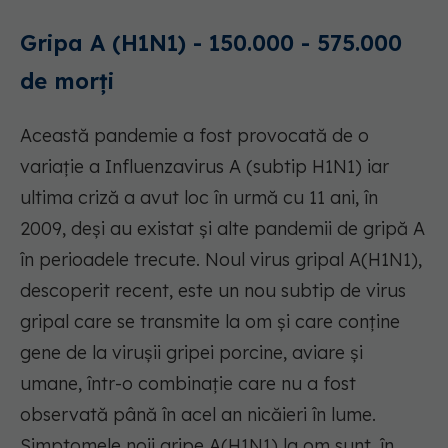
Gripa A (H1N1) - 150.000 - 575.000
de morți
Această pandemie a fost provocată de o
variație a Influenzavirus A (subtip H1N1) iar
ultima criză a avut loc în urmă cu 11 ani, în
2009, deși au existat și alte pandemii de gripă A
în perioadele trecute. Noul virus gripal A(H1N1),
descoperit recent, este un nou subtip de virus
gripal care se transmite la om și care conține
gene de la virușii gripei porcine, aviare și
umane, într-o combinație care nu a fost
observată până în acel an nicăieri în lume.
Simptomele noii gripe A(H1N1) la om sunt, în