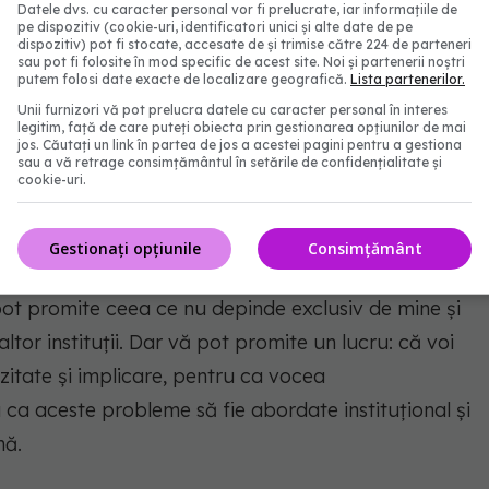
Datele dvs. cu caracter personal vor fi prelucrate, iar informațiile de
pe dispozitiv (cookie-uri, identificatori unici și alte date de pe
președintele Colegiului a făcut o distincție clară
dispozitiv) pot fi stocate, accesate de și trimise către 224 de parteneri
sau pot fi folosite în mod specific de acest site. Noi și partenerii noștri
litățile altor instituții ale statului. Aceasta a
putem folosi date exacte de localizare geografică.
Lista partenerilor.
fort constant de susținere a intereselor medicilor
Unii furnizori vă pot prelucra datele cu caracter personal în interes
legitim, față de care puteți obiecta prin gestionarea opțiunilor de mai
jos. Căutați un link în partea de jos a acestei pagini pentru a gestiona
sau a vă retrage consimțământul în setările de confidențialitate și
cookie-uri.
fer să vă spun foarte clar ce pot face concret, ce nu
Gestionați opțiunile
Consimțământ
ri mă angajez să inițiez pentru a încerca să mișcăm
 pot promite ceea ce nu depinde exclusiv de mine și
tor instituții. Dar vă pot promite un lucru: că voi
ozitate și implicare, pentru ca vocea
 ca aceste probleme să fie abordate instituțional și
nă.