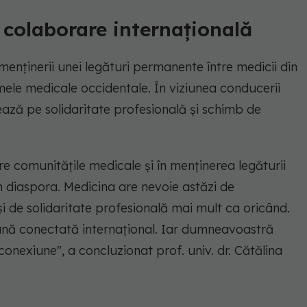
n colaborare internațională
enținerii unei legături permanente între medicii din
mele medicale occidentale. În viziunea conducerii
ă pe solidaritate profesională și schimb de
re comunitățile medicale și în menținerea legăturii
in diaspora. Medicina are nevoie astăzi de
i de solidaritate profesională mai mult ca oricând.
nă conectată internațional. Iar dumneavoastră
conexiune",
a concluzionat prof. univ. dr. Cătălina