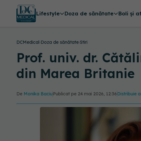
Lifestyle
Doza de sănătate
Boli și a
DCMedical
›
Doza de sănătate
›
Stiri
Prof. univ. dr. Cătă
din Marea Britanie
De
Monika Baciu
Publicat pe 24 mai 2026, 12:36
Distribuie a