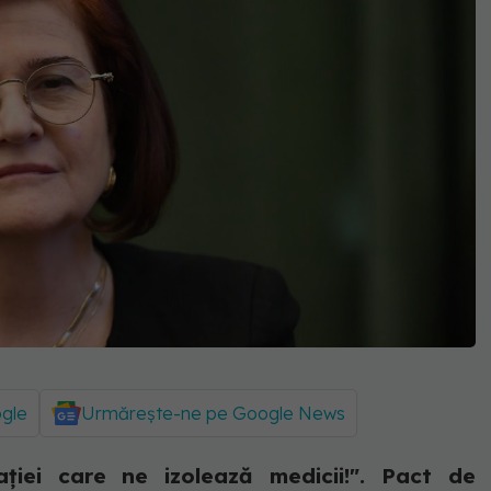
ogle
Urmărește-ne pe Google News
ației care ne izolează medicii!". Pact de