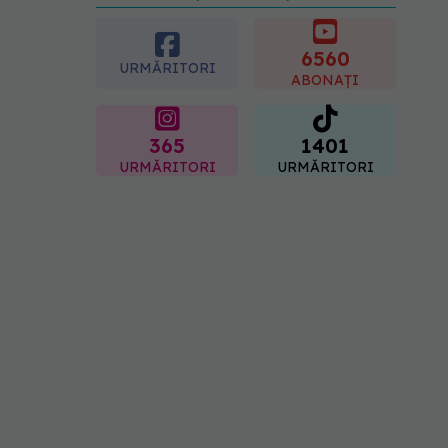
preferată despre vârsta
pe care o ai. Care este
"codul cromatic" al
6560
URMĂRITORI
generațiilor
ABONAȚI
07.08.2026, 21:29
365
1401
URMĂRITORI
URMĂRITORI