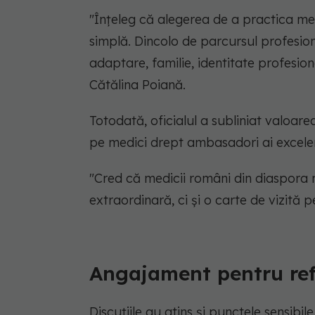
"Înțeleg că alegerea de a practica me
simplă. Dincolo de parcursul profesion
adaptare, familie, identitate profesion
Cătălina Poiană.
Totodată, oficialul a subliniat valoar
pe medici drept ambasadori ai excele
"Cred că medicii români din diaspora 
extraordinară, ci și o carte de vizit
Angajament pentru ref
Discuțiile au atins și punctele sensibile