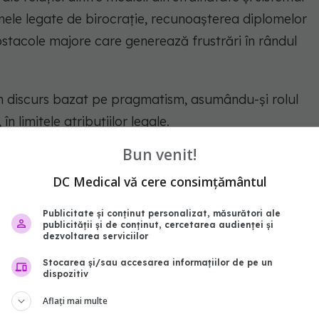
ele legate de birocrație, recunoașterea diplomelor
stacole majore care generează frustrări în rândul
 un discurs bazat pe pragmatism, asumându-și rolul
n limitele atribuțiilor legale.
Bun venit!
rește să păstreze acest dialog deschis cu medicii
 expertiza dumneavoastră, de experiența
DC Medical vă cere consimțământul
 o relație profesională construită pe respect și
Publicitate și conținut personalizat, măsurători ale
 frustrare și sentimentul că munca și pregătirea
publicității și de conținut, cercetarea audienței și
dezvoltarea serviciilor
luate corect"
, a punctat președintele CMR.
Stocarea și/sau accesarea informațiilor de pe un
dispozitiv
 și responsabilitate
Aflați mai multe