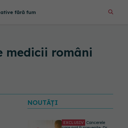
native fără fum
re medicii români
NOUTĂȚI
EXCLUSIV
Cancerele
care pot fi prevenite. Dr.