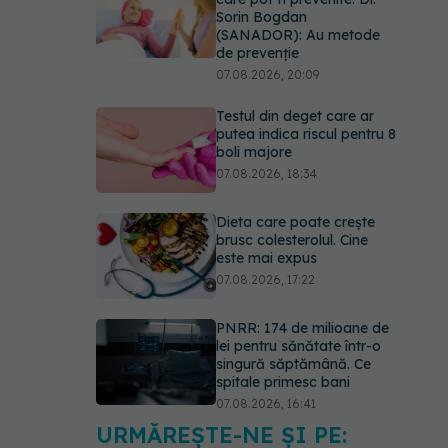
Sorin Bogdan
(SANADOR): Au metode
de prevenție
07.08.2026, 20:09
Testul din deget care ar
putea indica riscul pentru 8
boli majore
07.08.2026, 18:34
Dieta care poate crește
brusc colesterolul. Cine
este mai expus
07.08.2026, 17:22
PNRR: 174 de milioane de
lei pentru sănătate într-o
singură săptămână. Ce
spitale primesc bani
07.08.2026, 16:41
URMĂREȘTE-NE ȘI PE:
Ce spune culoarea ta