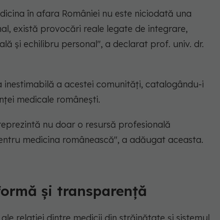
dicina în afara României nu este niciodată una
al, există provocări reale legate de integrare,
ală și echilibru personal",
a declarat prof. univ. dr.
ea inestimabilă a acestei comunități, catalogându-i
nței medicale românești.
reprezintă nu doar o resursă profesională
ă pentru medicina românească",
a adăugat aceasta.
ormă și transparență
 ale relației dintre medicii din străinătate și sistemul