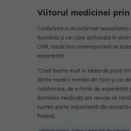
Viitorul medicinei pri
Conferința a reconfirmat necesitatea m
România și cei care activează în siste
CMR, medicina contemporană se bazeaz
experiență.
"Cred foarte mult în ideea de punți înt
dintre medicii români din țară și cei d
colaborare, de schimb de experiență ș
România medicală are nevoie să rămâ
sunteți parte importantă din această 
Poiană.
catalina poiana
colegiul medicilor din romania