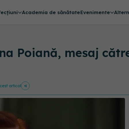
fecțiuni
Academia de sănătate
Evenimente
Alter
lina Poiană, mesaj căt
cest articol