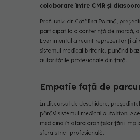
colaborare între CMR și diaspor
Prof. univ. dr. Cătălina Poiană, președ
participat la o conferință de marcă,
Evenimentul a reunit reprezentanți ai
sistemul medical britanic, punând baze
autoritățile profesionale din țară.
Empatie față de parcur
În discursul de deschidere, președinte
părăsi sistemul medical autohton. Ace
medicina în afara granițelor țării im
sfera strict profesională.