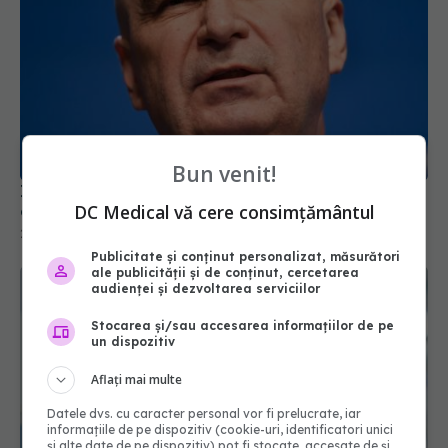
Ilie Bolojan, despre spitalele care au paturi
ocupate sub jumătate din capacitate
Bun venit!
28 iul 2026, 21:31
DC Medical vă cere consimțământul
Publicitate și conținut personalizat, măsurători
ale publicității și de conținut, cercetarea
audienței și dezvoltarea serviciilor
Stocarea și/sau accesarea informațiilor de pe
un dispozitiv
Aflați mai multe
Datele dvs. cu caracter personal vor fi prelucrate, iar
informațiile de pe dispozitiv (cookie-uri, identificatori unici
și alte date de pe dispozitiv) pot fi stocate, accesate de și