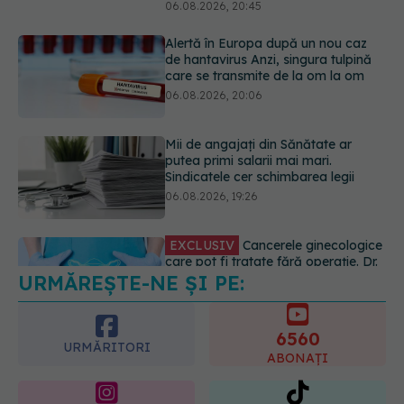
Mii de angajați din Sănătate ar
putea primi salarii mai mari.
Sindicatele cer schimbarea legii
06.08.2026, 19:26
EXCLUSIV
Cancerele ginecologice
care pot fi tratate fără operație. Dr.
Sorin Bogdan (SANADOR): Chirurgia
este indicată doar punctual, pentru
anumite categorii de paciente
06.08.2026, 19:05
URMĂREȘTE-NE ȘI PE:
EXCLUSIV
Brahiterapie vs
radioterapie externă în cancerul
ginecologic. Dr. Sorin Bogdan
6560
(SANADOR) explică diferența și
URMĂRITORI
cum acționează tratamentul
ABONAȚI
06.08.2026, 22:49
365
1401
URMĂRITORI
URMĂRITORI