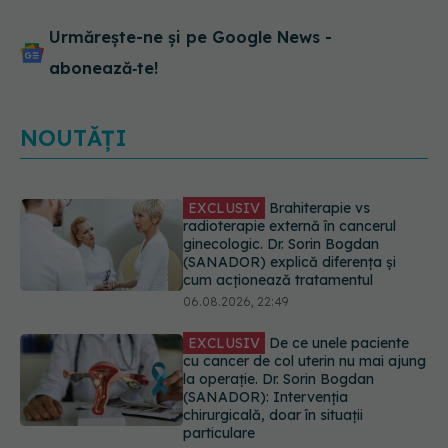
Urmărește-ne și pe Google News -
abonează‑te!
NOUTĂȚI
EXCLUSIV
De ce unele paciente
cu cancer de col uterin nu mai ajung
la operație. Dr. Sorin Bogdan
(SANADOR): Intervenția
chirurgicală, doar în situații
particulare
06.08.2026, 20:45
Alertă în Europa după un nou caz
de hantavirus Anzi, singura tulpină
care se transmite de la om la om
06.08.2026, 20:06