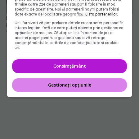
Ministerul Sănătății deblochează peste 7.600 de
trimise către 224 de parteneri sau pot fi folosite în mod
posturi vacante în spitale
specific de acest site. Noi și partenerii noștri putem folosi
date exacte de localizare geografică.
Lista partenerilor.
07 iul 2026, 15:49
Unii furnizori vă pot prelucra datele cu caracter personal în
interes legitim, față de care puteți obiecta prin gestionarea
opțiunilor de mai jos. Căutați un link în partea de jos a
acestei pagini pentru a gestiona sau a vă retrage
consimțământul în setările de confidențialitate și cookie-
uri.
Consimțământ
Gestionați opțiunile