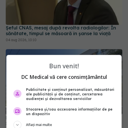
Șeful CNAS, mesaj după revolta radiologilor: În
sănătate, timpul se măsoară în șanse la viață
04 aug 2026, 10:10
Bun venit!
DC Medical vă cere consimțământul
Publicitate și conținut personalizat, măsurători
ale publicității și de conținut, cercetarea
audienței și dezvoltarea serviciilor
Stocarea și/sau accesarea informațiilor de pe
un dispozitiv
Pană majoră de curent afectează activitatea
Spitalului Județean, la Sibiu
Aflați mai multe