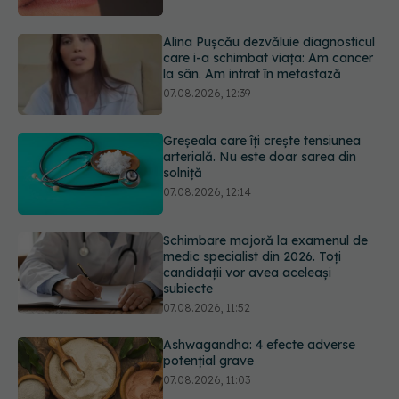
Greșeala care îți crește tensiunea
arterială. Nu este doar sarea din
solniță
07.08.2026, 12:14
Schimbare majoră la examenul de
medic specialist din 2026. Toți
candidații vor avea aceleași
subiecte
07.08.2026, 11:52
Ashwagandha: 4 efecte adverse
potențial grave
07.08.2026, 11:03
Ți-ai mărit buzele? Cele 4 greșeli
care pot strica rezultatul după
injectarea cu acid hialuronic
07.08.2026, 13:54