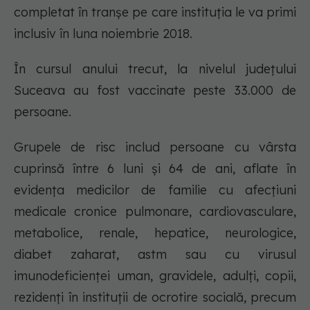
completat în tranşe pe care instituţia le va primi
inclusiv în luna noiembrie 2018.
În cursul anului trecut, la nivelul judeţului
Suceava au fost vaccinate peste 33.000 de
persoane.
Grupele de risc includ persoane cu vârsta
cuprinsă între 6 luni şi 64 de ani, aflate în
evidenţa medicilor de familie cu afecţiuni
medicale cronice pulmonare, cardiovasculare,
metabolice, renale, hepatice, neurologice,
diabet zaharat, astm sau cu virusul
imunodeficienţei uman, gravidele, adulţi, copii,
rezidenţi în instituţii de ocrotire socială, precum