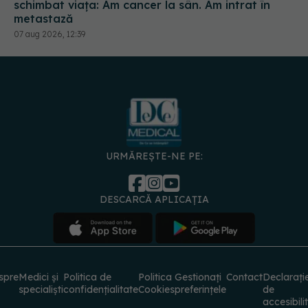
schimbat viața: Am cancer la sân. Am intrat în
metastază
07 aug 2026, 12:39
URMĂREȘTE-NE PE:
DESCARCĂ APLICAȚIA
spre
Medici și
Politica de
Politica
Gestionați
Contact
Declarați
specialiști
confidențialitate
Cookies
preferințele
de
accesibili