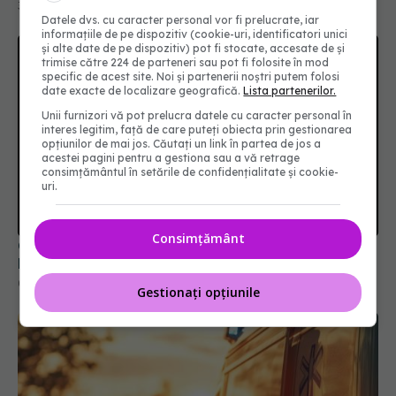
31 iul 2026, 17:31
Datele dvs. cu caracter personal vor fi prelucrate, iar
informațiile de pe dispozitiv (cookie-uri, identificatori unici
și alte date de pe dispozitiv) pot fi stocate, accesate de și
trimise către 224 de parteneri sau pot fi folosite în mod
specific de acest site. Noi și partenerii noștri putem folosi
date exacte de localizare geografică.
Lista partenerilor.
Unii furnizori vă pot prelucra datele cu caracter personal în
interes legitim, față de care puteți obiecta prin gestionarea
opțiunilor de mai jos. Căutați un link în partea de jos a
acestei pagini pentru a gestiona sau a vă retrage
consimțământul în setările de confidențialitate și cookie-
uri.
Consimțământ
Colebil și Panzcebil, blocate la vânzare în
România. Anunțul făcut de Biofarm
04 aug 2026, 19:47
Gestionați opțiunile