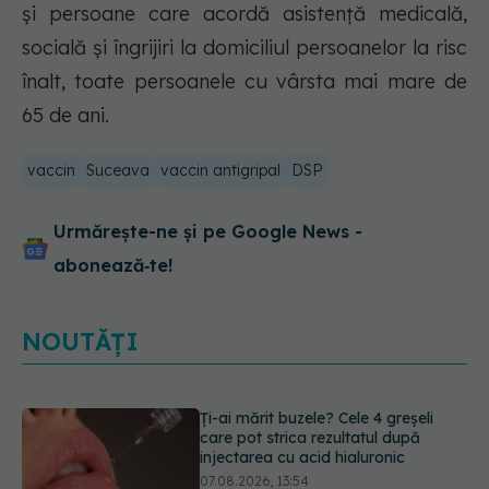
şi persoane care acordă asistenţă medicală,
socială şi îngrijiri la domiciliul persoanelor la risc
înalt, toate persoanele cu vârsta mai mare de
65 de ani.
vaccin
Suceava
vaccin antigripal
DSP
Urmărește-ne și pe Google News -
abonează‑te!
NOUTĂȚI
Alina Pușcău dezvăluie diagnosticul
care i-a schimbat viața: Am cancer
la sân. Am intrat în metastază
07.08.2026, 12:39