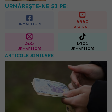
URMĂREȘTE-NE ȘI PE:
6560
URMĂRITORI
ABONAȚI
365
1401
URMĂRITORI
URMĂRITORI
ARTICOLE SIMILARE