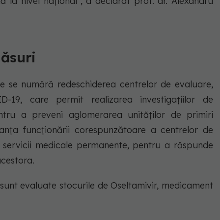
la nivel naţional", a declarat prof. dr. Alexandru
măsuri
se se numără redeschiderea centrelor de evaluare,
-19, care permit realizarea investigațiilor de
pentru a preveni aglomerarea unităților de primiri
tanța funcționării corespunzătoare a centrelor de
 servicii medicale permanente, pentru a răspunde
acestora.
 sunt evaluate stocurile de Oseltamivir, medicament