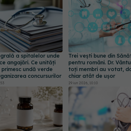
egrală a spitalelor unde
Trei vești bune din Sănă
ce angajări. Ce unități
pentru români. Dr. Vântu
 primesc undă verde
toți membri au votat, d
rganizarea concursurilor
chiar atât de ușor
:53
29 iun 2026, 10:10