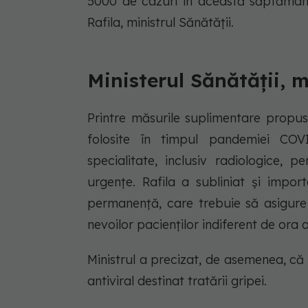
5000 de cazuri în această săptămână 
Rafila, ministrul Sănătății.
Ministerul Sănătății, 
Printre măsurile suplimentare propu
folosite în timpul pandemiei COVID
specialitate, inclusiv radiologice, 
urgențe. Rafila a subliniat și impor
permanență, care trebuie să asigure
nevoilor pacienților indiferent de ora 
Ministrul a precizat, de asemenea, că
antiviral destinat tratării gripei.