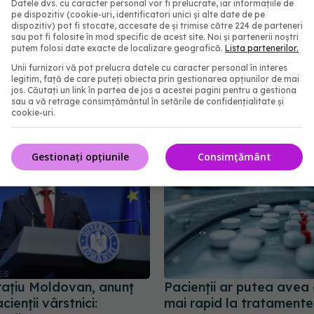
Datele dvs. cu caracter personal vor fi prelucrate, iar informațiile de
pe dispozitiv (cookie-uri, identificatori unici și alte date de pe
dispozitiv) pot fi stocate, accesate de și trimise către 224 de parteneri
sau pot fi folosite în mod specific de acest site. Noi și partenerii noștri
ți pe care îi ignorăm
Cseke Attila, anunț de u
putem folosi date exacte de localizare geografică.
Lista partenerilor.
e ani și de ce
despre spitalele din țar
Unii furnizori vă pot prelucra datele cu caracter personal în interes
ul are nevoie de ei
31 iul 2026, 10:31
legitim, față de care puteți obiecta prin gestionarea opțiunilor de mai
jos. Căutați un link în partea de jos a acestei pagini pentru a gestiona
2:09
sau a vă retrage consimțământul în setările de confidențialitate și
cookie-uri.
Gestionați opțiunile
Consimțământ
rațiu Moldovan, anunț
Pacienții ar putea avea
cienții vârstnici:
mai rapid la tratamente