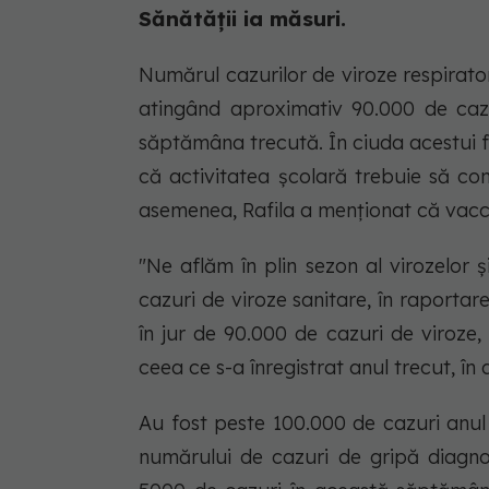
Sănătății ia măsuri.
Numărul cazurilor de viroze respirator
atingând aproximativ 90.000 de caz
săptămâna trecută. În ciuda acestui fap
că activitatea școlară trebuie să con
asemenea, Rafila a menționat că vacci
"Ne aflăm în plin sezon al virozelo
cazuri de viroze sanitare, în raport
în jur de 90.000 de cazuri de viroze,
ceea ce s-a înregistrat anul trecut, în 
Au fost peste 100.000 de cazuri anul
numărului de cazuri de gripă diagnos