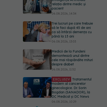
relația dintre medic și
pacient
06.08.2026, 14:34
Trei lucruri pe care trebuie
să le faci după 45 de ani
ca să întârzii demența cu
până la 13 ani
06.08.2026, 13:03
Medicii de la Fundeni
demontează unul dintre
cele mai răspândite mituri
despre diabet
06.08.2026, 11:52
EXCLUSIV
Tratamentul
modern al cancerelor
ginecologice. Dr. Sorin
Bogdan (SANADOR), la
DC Medical și DC News
06.08.2026, 10:29