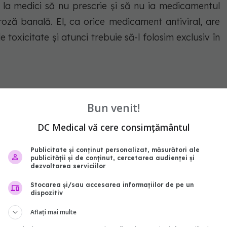
i la medici să nu prescrie şi să nu ia medicamentul
roză banală. El, ca orice medicament antiviral, are
 toxicitate şi atunci trebuie să-l folosim exclusiv în
Bun venit!
abonează‑te!
DC Medical vă cere consimțământul
Publicitate și conținut personalizat, măsurători ale
publicității și de conținut, cercetarea audienței și
dezvoltarea serviciilor
Stocarea și/sau accesarea informațiilor de pe un
dispozitiv
Aflați mai multe