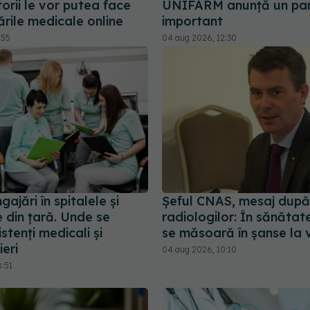
orii le vor putea face
UNIFARM anunță un par
rile medicale online
important
:55
04 aug 2026, 12:30
gajări în spitalele și
Șeful CNAS, mesaj după
le din țară. Unde se
radiologilor: În sănătat
stenți medicali și
se măsoară în șanse la 
eri
04 aug 2026, 10:10
8:51