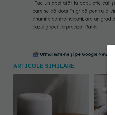
"Fac un apel atât la populaţie cât ş
care se dă doar în gripă pentru o vi
anumite contraindicaţii, are un grad de
cazul gripei", a precizat Rafila.
Urmărește-ne și pe Google News - 
ARTICOLE SIMILARE