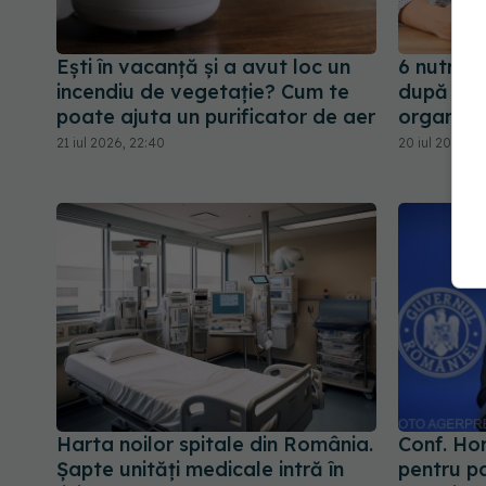
Ești în vacanță și a avut loc un
6 nutrien
incendiu de vegetație? Cum te
după 30 d
poate ajuta un purificator de aer
organism
21 iul 2026, 22:40
20 iul 2026, 1
Harta noilor spitale din România.
Conf. Ho
Șapte unități medicale intră în
pentru pa