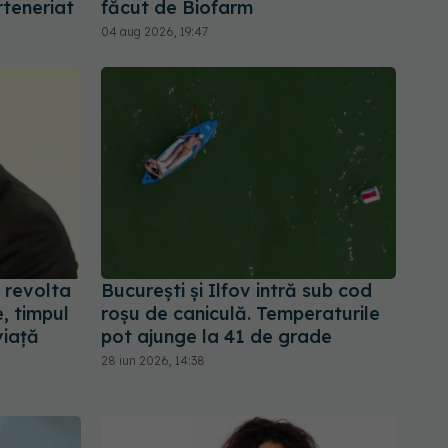
teneriat
făcut de Biofarm
04 aug 2026, 19:47
 revolta
București și Ilfov intră sub cod
e, timpul
roșu de caniculă. Temperaturile
viață
pot ajunge la 41 de grade
28 iun 2026, 14:38