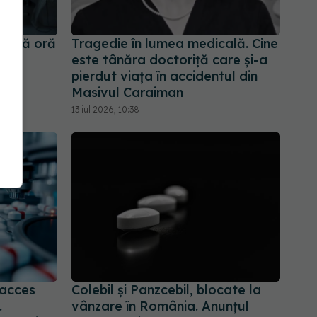
ltimă oră
Tragedie în lumea medicală. Cine
ă
este tânăra doctoriță care și-a
pierdut viața în accidentul din
Masivul Caraiman
13 iul 2026, 10:38
 acces
Colebil și Panzcebil, blocate la
.
vânzare în România. Anunțul