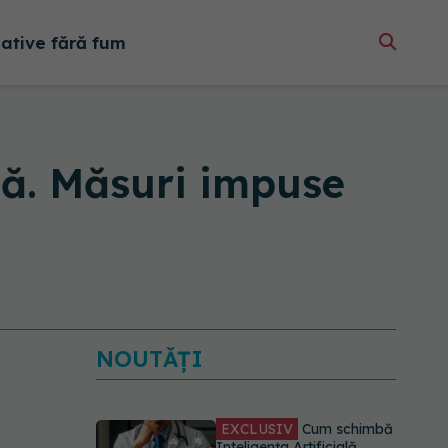
native fără fum
ivă. Măsuri impuse
NOUTĂȚI
EXCLUSIV
Cum schimbă
Inteligența Artificială