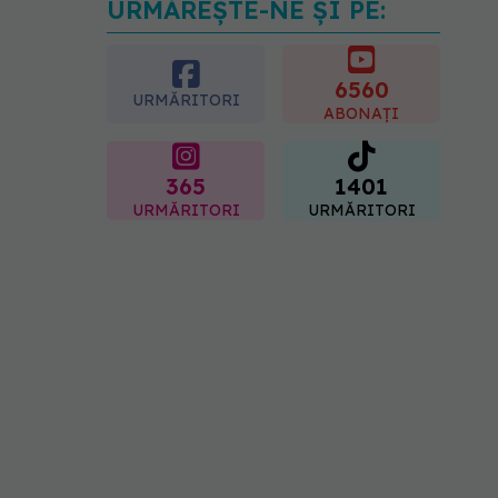
URMĂREȘTE-NE ȘI PE:
Ilie Bolojan, anunț despre
spitale în contextul crizei
energetice
6560
06.08.2026, 15:24
URMĂRITORI
ABONAȚI
365
1401
URMĂRITORI
URMĂRITORI