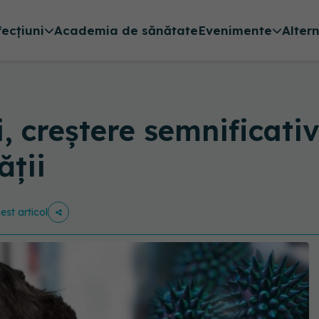
fecțiuni
Academia de sănătate
Evenimente
Alter
ii, creștere semnificat
ății
est articol