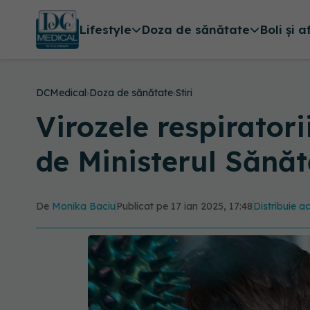
Lifestyle
Doza de sănătate
Boli și a
DCMedical
›
Doza de sănătate
›
Stiri
Virozele respirator
de Ministerul Sănăt
De
Monika Baciu
Publicat pe 17 ian 2025, 17:48
Distribuie ac