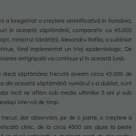
ii a înregistrat o creștere semnificativă în România,
uri în această săptămână, comparativ cu 45.000
t, ministrul Sănătății, Alexandru Rafila, a subliniat
tinue, fiind implementat un triaj epidemiologic. De
narea antigripală va continua și în această lună.
r şi dacă săptămâna trecută aveam circa 45.000 de
area din această săptămână numărul s-a dublat, sunt
 dar încă ne aflăm sub media ultimilor 5 ani şi sub
acelaşi interval de timp.
 trecut, dar observăm, pe de o parte, o creştere a
ticată clinic, de la circa 4500 am ajuns la peste