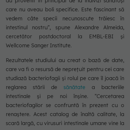
au provenit în principal de la indivizi sănătoși
care nu aveau boli specifice. Este fascinant să
vedem câte specii necunoscute trăiesc în
intestinul nostru”, spune Alexandre Almeida,
cercetător postdoctoral la EMBL-EBI și
Wellcome Sanger Institute.
Rezultatele studiului au creat o bază de date,
care va fi o resursă de neprețuit pentru cei care
studiază bacteriofagii și rolul pe care îl joacă în
reglarea stării de
sănătate
a bacteriile
intestinale și pe noi înșine. ”Cercetarea
bacteriofagilor se confruntă în prezent cu o
renaștere. Acest catalog de înaltă calitate, la
scară largă, cu virusuri intestinale umane vine la