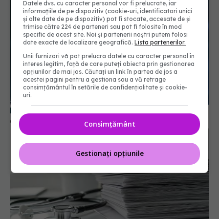
Datele dvs. cu caracter personal vor fi prelucrate, iar
informațiile de pe dispozitiv (cookie-uri, identificatori unici
și alte date de pe dispozitiv) pot fi stocate, accesate de și
trimise către 224 de parteneri sau pot fi folosite în mod
specific de acest site. Noi și partenerii noștri putem folosi
date exacte de localizare geografică.
Lista partenerilor.
Unii furnizori vă pot prelucra datele cu caracter personal în
interes legitim, față de care puteți obiecta prin gestionarea
opțiunilor de mai jos. Căutați un link în partea de jos a
acestei pagini pentru a gestiona sau a vă retrage
consimțământul în setările de confidențialitate și cookie-
uri.
Bonnie Tyler a murit
09 iul 2026, 13:50
Consimțământ
Gestionați opțiunile