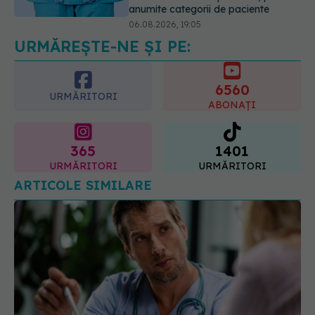
anumite categorii de paciente
06.08.2026, 19:05
URMĂREȘTE-NE ȘI PE:
EXCLUSIV
Brahiterapie vs
radioterapie externă în cancerul
ginecologic. Dr. Sorin Bogdan
6560
(SANADOR) explică diferența și
URMĂRITORI
cum acționează tratamentul
ABONAȚI
06.08.2026, 22:49
365
1401
URMĂRITORI
URMĂRITORI
ARTICOLE SIMILARE