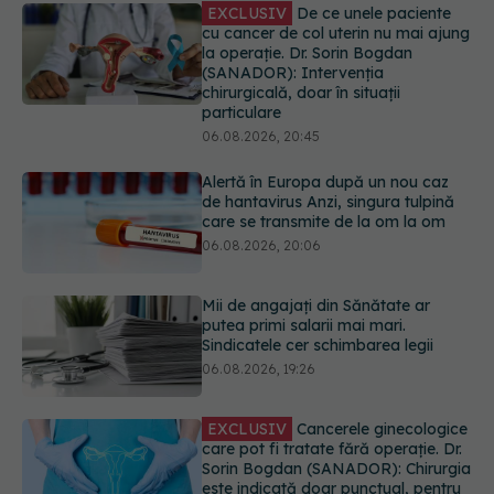
EXCLUSIV
De ce unele paciente
cu cancer de col uterin nu mai ajung
la operație. Dr. Sorin Bogdan
(SANADOR): Intervenția
chirurgicală, doar în situații
particulare
06.08.2026, 20:45
Alertă în Europa după un nou caz
de hantavirus Anzi, singura tulpină
care se transmite de la om la om
06.08.2026, 20:06
Mii de angajați din Sănătate ar
putea primi salarii mai mari.
Sindicatele cer schimbarea legii
06.08.2026, 19:26
EXCLUSIV
Cancerele ginecologice
care pot fi tratate fără operație. Dr.
Sorin Bogdan (SANADOR): Chirurgia
este indicată doar punctual, pentru