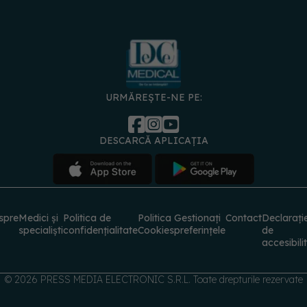
URMĂREȘTE-NE PE:
DESCARCĂ APLICAȚIA
spre
Medici și
Politica de
Politica
Gestionați
Contact
Declarați
specialiști
confidențialitate
Cookies
preferințele
de
accesibili
© 2026 PRESS MEDIA ELECTRONIC S.R.L. Toate drepturile rezervate