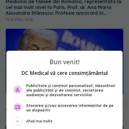
Medicina de familie din România, reprezentată la
cel mai înalt nivel la Paris. Prof. dr. Ana Maria
Alexandra Stănescu: Profesie ancorată în
comunitate
13 iul 2026, 16:15
Bun venit!
DC Medical vă cere consimțământul
Publicitate și conținut personalizat, măsurători
ale publicității și de conținut, cercetarea
audienței și dezvoltarea serviciilor
Anunțul momentului de la Casa Albă! Donald
Trump rupe tăcerea după ultimul test medical: Am
Stocarea și/sau accesarea informațiilor de pe
răspuns la absolut tot!
un dispozitiv
12 iul 2026, 07:58
Aflați mai multe