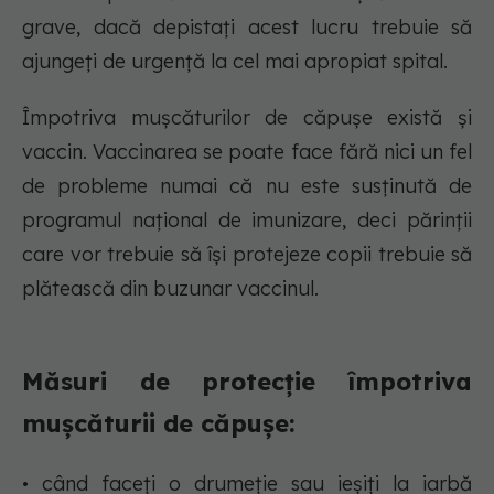
grave, dacă depistați acest lucru trebuie să
ajungeți de urgență la cel mai apropiat spital.
Împotriva mușcăturilor de căpușe există și
vaccin. Vaccinarea se poate face fără nici un fel
de probleme numai că nu este susținută de
programul național de imunizare, deci părinții
care vor trebuie să își protejeze copii trebuie să
plătească din buzunar vaccinul.
Măsuri de protecție împotriva
mușcăturii de căpușe:
• când faceți o drumeție sau ieșiți la iarbă