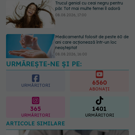
Medicamentul folosit de peste 60 de
ani care acționează într-un loc
neașteptat
08.08.2026, 16:00
Transpirații nocturne: semnul ignorat
care poate ascunde probleme
serioase de sănătate
08.08.2026, 20:00
URMĂREȘTE-NE ȘI PE:
6560
URMĂRITORI
ABONAȚI
365
1401
URMĂRITORI
URMĂRITORI
ARTICOLE SIMILARE