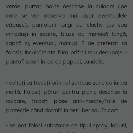
verde, purtați haine deschise la culoare (pe
care se vor observa mai ușor eventualele
căpușe), pantaloni lungi cu elastic jos sau
introduși în șosete, bluze cu mânecă lungă,
șapcă și, eventual, mănuși. E de preferat să
folosiți încălțăminte fără orificii sau decupaje –
pantofi sport în loc de papuci, sandale.
• evitați să treceți prin tufișuri sau zone cu iarbă
înaltă. Folosiți pături pentru picnic deschise la
culoare, folosiți plase anti-insecte/folie de
protecție când dormiți în aer liber sau în cort.
• se pot folosi substanțe de tipul spray, loțiuni,