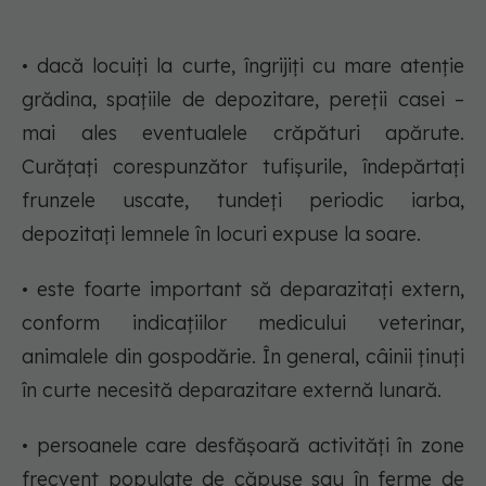
• dacă locuiți la curte, îngrijiți cu mare atenție
grădina, spațiile de depozitare, pereții casei –
mai ales eventualele crăpături apărute.
Curățați corespunzător tufișurile, îndepărtați
frunzele uscate, tundeți periodic iarba,
depozitați lemnele în locuri expuse la soare.
• este foarte important să deparazitați extern,
conform indicațiilor medicului veterinar,
animalele din gospodărie. În general, câinii ținuți
în curte necesită deparazitare externă lunară.
• persoanele care desfășoară activități în zone
frecvent populate de căpușe sau în ferme de