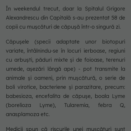
În weekendul trecut, doar la Spitalul Grigore
Alexandrescu din Capitală s-au prezentat 58 de
copii cu mușcături de căpușă într-o singură zi.
Căpușele (specii adaptate unor biotopuri
variate, întâlnindu-se în locuri ierboase, regiuni
cu arbuști, păduri mixte și de foioase, terenuri
umede, așezări lângă ape) - pot transmite la
animale și oameni, prin mușcătură, o serie de
boli virotice, bacteriene și parazitare, precum:
babesioza, encefalita de căpușe, boala Lyme
(borelioza Lyme), Tularemia, febra Q,
anasplamoza etc.
Medicii spun că riscurile unei mușcături sunt