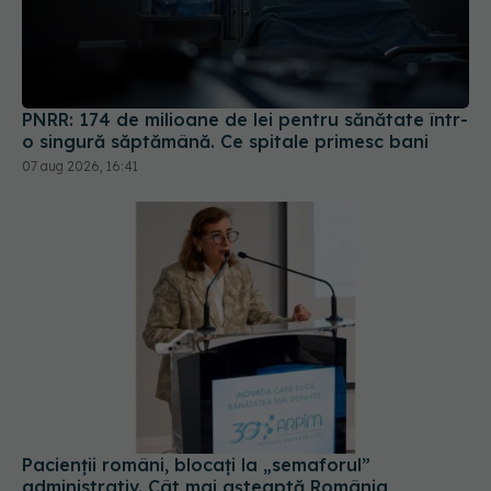
PNRR: 174 de milioane de lei pentru sănătate într-
o singură săptămână. Ce spitale primesc bani
07 aug 2026, 16:41
Pacienții români, blocați la „semaforul”
administrativ. Cât mai așteaptă România