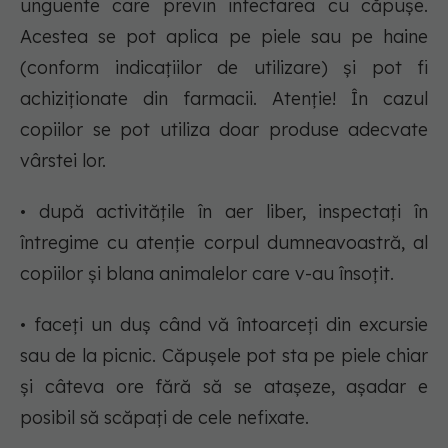
unguente care previn infectarea cu căpușe.
Acestea se pot aplica pe piele sau pe haine
(conform indicațiilor de utilizare) și pot fi
achiziționate din farmacii. Atenție! În cazul
copiilor se pot utiliza doar produse adecvate
vârstei lor.
• după activitățile în aer liber, inspectați în
întregime cu atenție corpul dumneavoastră, al
copiilor și blana animalelor care v-au însoțit.
• faceți un duș când vă întoarceți din excursie
sau de la picnic. Căpușele pot sta pe piele chiar
și câteva ore fără să se atașeze, așadar e
posibil să scăpați de cele nefixate.