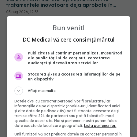
tratamentele inovatoare deja aprobate în
Europa
05 aug 2026, 12:33
Bun venit!
DC Medical vă cere consimțământul
Publicitate și conținut personalizat, măsurători
ale publicității și de conținut, cercetarea
audienței și dezvoltarea serviciilor
Stocarea și/sau accesarea informațiilor de pe
un dispozitiv
Aflați mai multe
Datele dvs. cu caracter personal vor fi prelucrate, iar
informațiile de pe dispozitiv (cookie-uri, identificatori unici
și alte date de pe dispozitiv) pot fi stocate, accesate de și
trimise către 224 de parteneri sau pot fi folosite în mod
specific de acest site. Noi și partenerii noștri putem folosi
date exacte de localizare geografică.
Lista partenerilor.
Unii furnizori vă pot prelucra datele cu caracter personal în