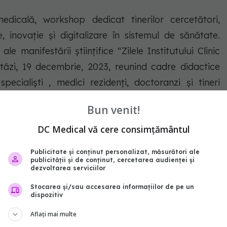
medicală, workshop dedicat tinerilor cercetători,
, inovație și digitalizare în sistemul de sănătate.
le manifestării științifice “Zilele Institutului Clinic
stăzi, 19 decembrie, 2023, reunind cadre didactice
specialiști , medici rezidenți, doctoranzi și tineri
Bun venit!
 național a cadrului organizatoric necesar inițierii
DC Medical vă cere consimțământul
Publicitate și conținut personalizat, măsurători ale
publicității și de conținut, cercetarea audienței și
dezvoltarea serviciilor
e testare a infecțiilor hepatice. Perspective și noi
Stocarea și/sau accesarea informațiilor de pe un
ic”;
dispozitiv
Aflați mai multe
r virale B și C în sistemul penitenciar din România -