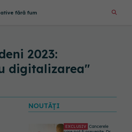
native fără fum
ndeni 2023:
u digitalizarea"
NOUTĂȚI
EXCLUSIV
Cancerele
care pot fi prevenite. Dr.