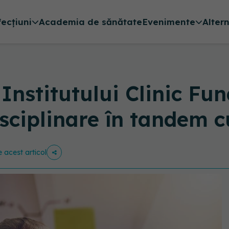
fecțiuni
Academia de sănătate
Evenimente
Alter
e Institutului Clinic Fu
isciplinare în tandem c
e acest articol