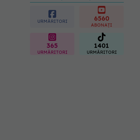
preferată despre vârsta
pe care o ai. Care este
"codul cromatic" al
6560
URMĂRITORI
generațiilor
ABONAȚI
07.08.2026, 21:29
365
1401
URMĂRITORI
URMĂRITORI