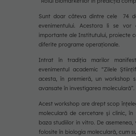
“Rolul biomarkerilor în predicția compl
Sunt doar câteva dintre cele 74 de l
evenimentului. Acestora li se vor
importante ale Institutului, proiecte c
diferite programe operaționale.
Intrat în tradiția marilor manifes
evenimentul academic “Zilele Științi
acesta, în premieră, un workshop sp
avansate în investigarea moleculară”.
Acest workshop are drept scop înțeleg
moleculară de cercetare și clinic, în
baza studiilor in vitro. De asemenea, 
folosite în biologia moleculară, cum sun