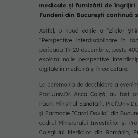
medicale și furnizării de îngrijir
Fundeni din București continuă se
Astfel, o nouă ediție a ”Zilelor Ști
“Perspective interdisciplinare în t
perioada 19-20 decembrie, peste 400
explora noile perspective interdisc
digitale în medicină și în cercetare.
La ceremonia de deschidere a evenime
Prof.Univ.Dr. Anca Coliță, au fost pr
Păun, Ministrul Sănătății, Prof.Univ.Dr
și Farmacie ”Carol Davila” din Bucureș
cadrul Ministerului Investițiilor și 
Colegiului Medicilor din România, Pr