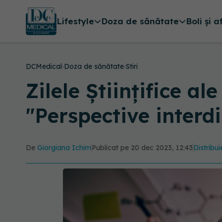
Lifestyle
Doza de sănătate
Boli și a
DCMedical
›
Doza de sănătate
›
Stiri
Zilele Științifice al
"Perspective interd
De
Giorgiana Ichim
Publicat pe 20 dec 2023, 12:43
Distribui