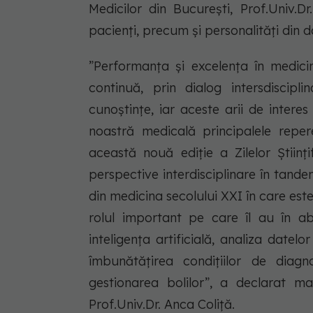
Medicilor din București, Prof.Univ.Dr
pacienți, precum și personalități din
”Performanța și excelența în medici
continuă, prin dialog intersdiscip
cunoștințe, iar aceste arii de inter
noastră medicală principalele repe
această nouă ediție a Zilelor Științ
perspective interdisciplinare în tandem
din medicina secolului XXI în care est
rolul important pe care îl au în ab
inteligența artificială, analiza datel
îmbunătățirea condițiilor de diag
gestionarea bolilor”, a declarat man
Prof.Univ.Dr. Anca Coliță.