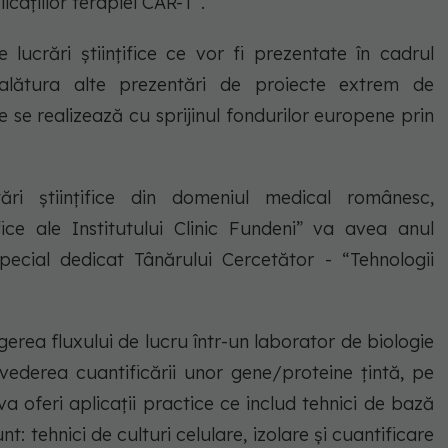
icațiilor terapiei CAR-T”.
ucrări științifice ce vor fi prezentate în cadrul
 alătura alte prezentări de proiecte extrem de
e se realizează cu sprijinul fondurilor europene prin
tări științifice din domeniul medical românesc,
fice ale Institutului Clinic Fundeni” va avea anul
ecial dedicat Tânărului Cercetător - “Tehnologii
erea fluxului de lucru într-un laborator de biologie
 vederea cuantificării unor gene/proteine țintă, pe
va oferi aplicații practice ce includ tehnici de bază
t: tehnici de culturi celulare, izolare și cuantificare