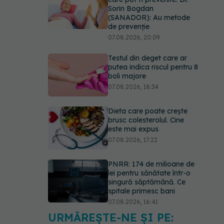
Sorin Bogdan
(SANADOR): Au metode
de prevenție
07.08.2026, 20:09
Testul din deget care ar
putea indica riscul pentru 8
boli majore
07.08.2026, 18:34
Dieta care poate crește
brusc colesterolul. Cine
este mai expus
07.08.2026, 17:22
PNRR: 174 de milioane de
lei pentru sănătate într-o
singură săptămână. Ce
spitale primesc bani
07.08.2026, 16:41
URMĂREȘTE-NE ȘI PE:
Ce spune culoarea ta