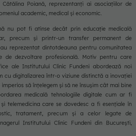
. Cătălina Poiană, reprezentanți ai asociațiilor de
 domeniul academic, medical și economic.
nă nu pot fi atinse decât prin educație medicală
linar, precum și printr-un transfer permanent de
es au reprezentat dintotdeauna pentru comunitatea
re de dezvoltare profesională. Motiv pentru care
ifice ale Institutului Clinic Fundeni abordează noi
 cu digitalizarea într-o viziune distinctă a inovației
e imperios să înțelegem și să ne însușim cât mai bine
ordarea medicală tehnologiile digitale cum ar fi
or și telemedicina care se dovedesc a fi esențiale în
nostic, tratament, precum și a celor legate de
agerul Institutului Clinic Fundeni din București,