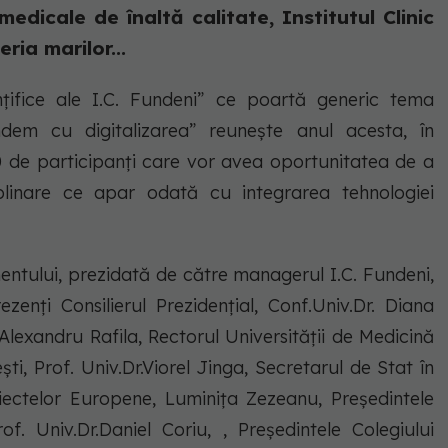
i medicale de înaltă calitate, Institutul Clinic
ria marilor...
ințifice ale I.C. Fundeni” ce poartă generic tema
andem cu digitalizarea” reunește anul acesta, în
 de participanți care vor avea oportunitatea de a
iplinare ce apar odată cu integrarea tehnologiei
ntului, prezidată de către managerul I.C. Fundeni,
ezenți Consilierul Prezidențial, Conf.Univ.Dr. Diana
.Alexandru Rafila, Rectorul Universității de Medicină
ti, Prof. Univ.Dr.Viorel Jinga, Secretarul de Stat în
Proiectelor Europene, Luminița Zezeanu, Președintele
of. Univ.Dr.Daniel Coriu, , Președintele Colegiului