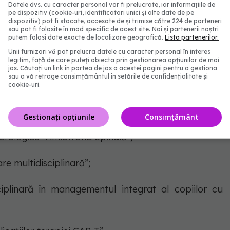
eliminare”;
Datele dvs. cu caracter personal vor fi prelucrate, iar informațiile de
pe dispozitiv (cookie-uri, identificatori unici și alte date de pe
dispozitiv) pot fi stocate, accesate de și trimise către 224 de parteneri
sau pot fi folosite în mod specific de acest site. Noi și partenerii noștri
utul Clinic Fundeni”; “Imunoterapia în tratamentul
putem folosi date exacte de localizare geografică.
Lista partenerilor.
re/recăzute la copil – experiența I.C.Fundeni”;
Unii furnizori vă pot prelucra datele cu caracter personal în interes
legitim, față de care puteți obiecta prin gestionarea opțiunilor de mai
jos. Căutați un link în partea de jos a acestei pagini pentru a gestiona
gementul afectării renale a pacienților cu boala
sau a vă retrage consimțământul în setările de confidențialitate și
cookie-uri.
Gestionați opțiunile
Consimțământ
eurologice -Amiotrofia Spinală”;
e multidisciplinară”;
ciplinară în managementul integrat al copiilor cu