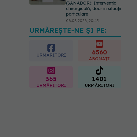
(SANADOR): Intervenția
chirurgicală, doar în situații
particulare
06.08.2026, 20:45
URMĂREȘTE-NE ȘI PE:
EXCLUSIV
Ce grăbește
apariția ridurilor. Nu este
doar vârsta. Ce spun
dermatologii
6560
URMĂRITORI
07.08.2026, 10:02
ABONAȚI
365
1401
URMĂRITORI
URMĂRITORI