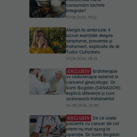
consumăm lactate
integrale?
07.08.2026, 09:12
Alergia la ambrozie: 4
lucruri esențiale despre
simptome, prevenție și
tratament, explicate de dr.
Tudor Ciuhodaru
07.08.2026, 08:21
EXCLUSIV
Brahiterapie
vs radioterapie externă în
cancerul ginecologic. Dr.
Sorin Bogdan (SANADOR)
explică diferența și cum
acționează tratamentul
06.08.2026, 22:49
EXCLUSIV
De ce unele
paciente cu cancer de col
uterin nu mai ajung la
operație. Dr. Sorin Bogdan