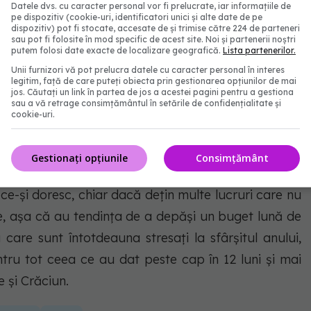
Datele dvs. cu caracter personal vor fi prelucrate, iar informațiile de
pe dispozitiv (cookie-uri, identificatori unici și alte date de pe
dispozitiv) pot fi stocate, accesate de și trimise către 224 de parteneri
nsează tot, inclusiv bugetul. Sunt super-mofturoși,
sau pot fi folosite în mod specific de acest site. Noi și partenerii noștri
putem folosi date exacte de localizare geografică.
Lista partenerilor.
p, au tendința de a-l depăși dacă nu sunt și foarte
Unii furnizori vă pot prelucra datele cu caracter personal în interes
ru că Gemenii tind să uite chiar și că au buget.
legitim, față de care puteți obiecta prin gestionarea opțiunilor de mai
jos. Căutați un link în partea de jos a acestei pagini pentru a gestiona
sau a vă retrage consimțământul în setările de confidențialitate și
cookie-uri.
Gestionați opțiunile
Consimțământ
eastă listă, își are nevoile. Cumpără o geantă nouă
ce-și doresc, chiar dacă dețin multe lucruri care nu
are, așa că au tendința de a depăși un buget lună de
 care sunt întotdeauna stresați la sfârșitul anului,
tru tot ceea ce au dat peste cap în 12 luni și mai
e și Crăciun.