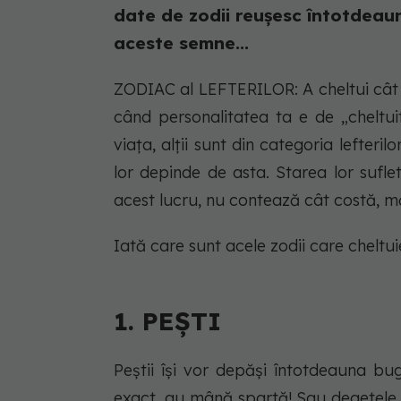
date de zodii reușesc întotdeau
aceste semne...
ZODIAC al LEFTERILOR: A cheltui cât 
când personalitatea ta e de „cheltui
viața, alții sunt din categoria lefteri
lor depinde de asta. Starea lor sufl
acest lucru, nu contează cât costă, 
Iată care sunt acele zodii care cheltu
1. PEȘTI
Peștii își vor depăși întotdeauna bu
exact, au mână spartă! Sau degetele c