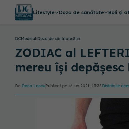
Lifestyle
Doza de sănătate
Boli și a
DCMedical
›
Doza de sănătate
›
Stiri
ZODIAC al LEFTERILO
mereu își depășesc
De
Dana Lascu
Publicat pe 16 iun 2021, 13:38
Distribuie aces