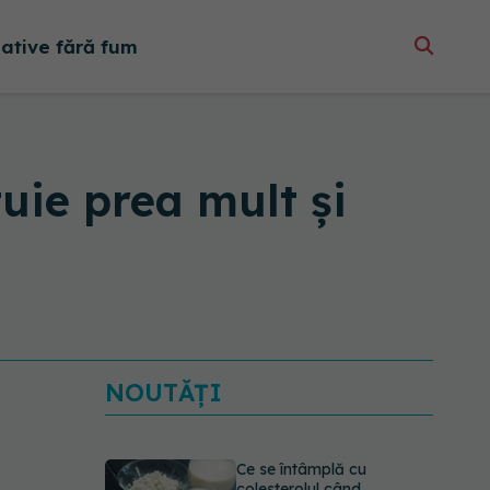
native fără fum
uie prea mult și
NOUTĂȚI
Ce se întâmplă cu
colesterolul când