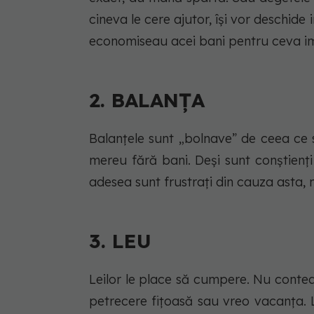
cineva le cere ajutor, își vor deschide
economiseau acei bani pentru ceva im
2. BALANȚA
Balanțele sunt „bolnave” de ceea ce
mereu fără bani. Deși sunt conștienț
adesea sunt frustrați din cauza asta, 
3. LEU
Leilor le place să cumpere. Nu conte
petrecere fițoasă sau vreo vacanța. 