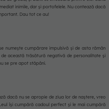
 imediat inimile, dar și portofelele. Nu contează dacă
portant. Dau tot ce au!
 se numește cumpărare impulsivă și de asta rămân
i de această trăsătură negativă de personalitate și
nu se pre apot stăpâni.
ază dacă nu se apropie de ziua lor de naștere, vreo
Leul își cumpără cadoul perfect și le mai cumpără