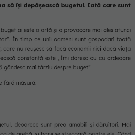
na să își depășească bugetul. Iată care sunt
buget ai este o artă și o provocare mai ales atunci
tor”. În timp ce unii oameni sunt gospodari toată
lor, care nu reușesc să facă economii nici dacă viața
etească constantă este „Îmi doresc cu cu ardeoare
mă gândesc mai târziu despre buget”.
ie fără măsură:
getul, deoarece sunt prea amabili și dăruitori. Mai
a de grebă, și banii se strecoară printre ele. Când