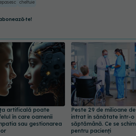
epasesc
cheltuie
abonează‑te!
ța artificală poate
Peste 29 de milioane de 
elul în care oamenii
intrat în sănătate într-o
mpatia sau gestionarea
săptămână. Ce se schi
lor
pentru pacienți