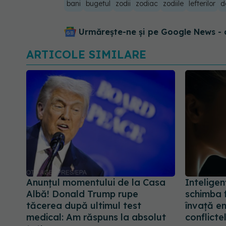
bani
bugetul
zodii
zodiac
zodiile
lefterilor
d
Urmărește-ne și pe Google News - 
ARTICOLE SIMILARE
Anunțul momentului de la Casa
Inteligen
Albă! Donald Trump rupe
schimba f
tăcerea după ultimul test
învață e
medical: Am răspuns la absolut
conflicte