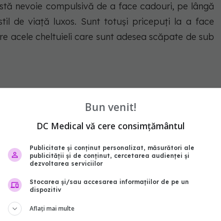
eastă nevoie compulsivă de a face cadouri, pe lângă
til de viață luxos. Sunt totuși pricepuți la a face
ere acele cheltuieli care sunt adesea scăpate de sub
Bun venit!
DC Medical vă cere consimțământul
, nu și realiști. Aproape că nu reușesc niciodată să
getul și cheltuielile lor nu merg mână în mână. Plus
Publicitate și conținut personalizat, măsurători ale
publicității și de conținut, cercetarea audienței și
nu să se gândească să pună bani la saltea pentgru
dezvoltarea serviciilor
Stocarea și/sau accesarea informațiilor de pe un
dispozitiv
Aflați mai multe