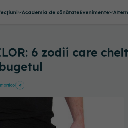
fecțiuni
Academia de sănătate
Evenimente
Alter
R: 6 zodii care chelt
 bugetul
t articol