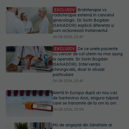
EXCLUSIV
De ce unele paciente
cu cancer de col uterin nu mai ajung
la operație. Dr. Sorin Bogdan
(SANADOR): Intervenția
chirurgicală, doar în situații
particulare
06.08.2026, 20:45
Alertă în Europa după un nou caz
de hantavirus Anzi, singura tulpină
care se transmite de la om la om
06.08.2026, 20:06
Mii de angajați din Sănătate ar
putea primi salarii mai mari.
Sindicatele cer schimbarea legii
06.08.2026, 19:26
EXCLUSIV
Cancerele ginecologice
care pot fi tratate fără operație. Dr.