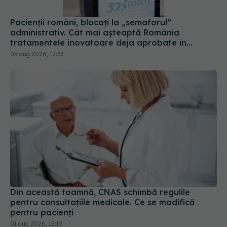
administrativ. Cât mai așteaptă România
tratamentele inovatoare deja aprobate în
Europa
05 aug 2026, 12:33
Din această toamnă, CNAS schimbă regulile
pentru consultațiile medicale. Ce se modifică
pentru pacienți
01 aug 2026, 15:19