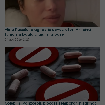
Alina Pușcău, diagnostic devastator! Am cinci
tumori și boala a ajuns la oase
04 aug 2026, 11:27
Colebil și Panzcebil, blocate temporar în farmacii.
ANMDMR explică de ce a luat măsura
06 aug 2026, 16:37