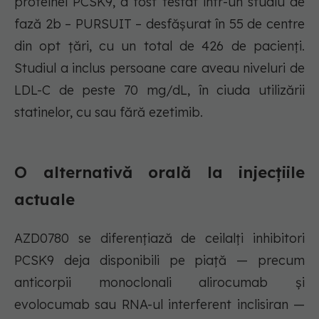
proteinei PCSK9, a fost testat într-un studiu de
fază 2b – PURSUIT – desfășurat în 55 de centre
din opt țări, cu un total de 426 de pacienți.
Studiul a inclus persoane care aveau niveluri de
LDL-C de peste 70 mg/dL, în ciuda utilizării
statinelor, cu sau fără ezetimib.
O alternativă orală la injecțiile
actuale
AZD0780 se diferențiază de ceilalți inhibitori
PCSK9 deja disponibili pe piață — precum
anticorpii monoclonali alirocumab și
evolocumab sau RNA-ul interferent inclisiran —