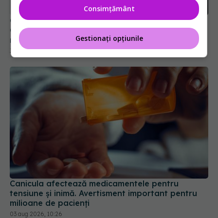
Ozempic și Mounjaro. Un studiu amplu explică
Consimțământ
riscul
31 iul 2026, 12:58
Gestionați opțiunile
Canicula afectează medicamentele pentru
tensiune și inimă. Avertisment important pentru
milioane de pacienți
03 aug 2026, 10:26