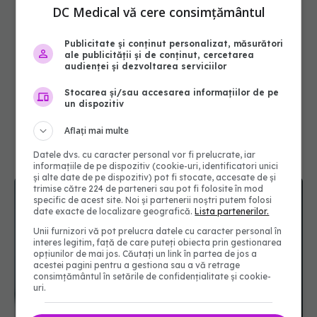
DC Medical vă cere consimțământul
Publicitate și conținut personalizat, măsurători
ale publicității și de conținut, cercetarea
audienței și dezvoltarea serviciilor
Stocarea și/sau accesarea informațiilor de pe
un dispozitiv
Aflați mai multe
Datele dvs. cu caracter personal vor fi prelucrate, iar
informațiile de pe dispozitiv (cookie-uri, identificatori unici
și alte date de pe dispozitiv) pot fi stocate, accesate de și
trimise către 224 de parteneri sau pot fi folosite în mod
specific de acest site. Noi și partenerii noștri putem folosi
date exacte de localizare geografică.
Lista partenerilor.
Unii furnizori vă pot prelucra datele cu caracter personal în
interes legitim, față de care puteți obiecta prin gestionarea
opțiunilor de mai jos. Căutați un link în partea de jos a
acestei pagini pentru a gestiona sau a vă retrage
consimțământul în setările de confidențialitate și cookie-
uri.
Căderea părului, posibil efect secundar al