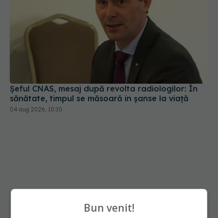
Șeful CNAS, mesaj după revolta radiologilor: În
sănătate, timpul se măsoară în șanse la viață
04 aug 2026, 10:10
Bun venit!