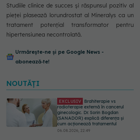
Studiile clinice de succes și răspunsul pozitiv al
pieței plasează lorundrostat al Mineralys ca un
tratament potențial transformator pentru
hipertensiunea necontrolată.
Urmărește-ne și pe Google News -
abonează‑te!
NOUTĂȚI
EXCLUSIV
De ce unele paciente
cu cancer de col uterin nu mai ajung
la operație. Dr. Sorin Bogdan
(SANADOR): Intervenția
chirurgicală, doar în situații
particulare