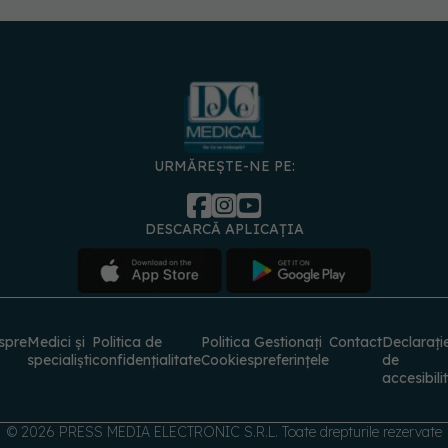
URMĂREȘTE-NE PE:
DESCARCĂ APLICAȚIA
spre
Medici și
Politica de
Politica
Gestionați
Contact
Declarați
specialiști
confidențialitate
Cookies
preferințele
de
accesibili
© 2026 PRESS MEDIA ELECTRONIC S.R.L. Toate drepturile rezervate