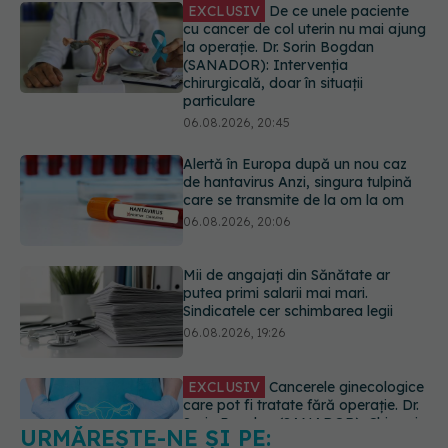
06.08.2026, 20:45
Alertă în Europa după un nou caz
de hantavirus Anzi, singura tulpină
care se transmite de la om la om
06.08.2026, 20:06
Mii de angajați din Sănătate ar
putea primi salarii mai mari.
Sindicatele cer schimbarea legii
06.08.2026, 19:26
EXCLUSIV
Cancerele ginecologice
care pot fi tratate fără operație. Dr.
Sorin Bogdan (SANADOR): Chirurgia
este indicată doar punctual, pentru
anumite categorii de paciente
06.08.2026, 19:05
URMĂREȘTE-NE ȘI PE:
EXCLUSIV
Brahiterapie vs
radioterapie externă în cancerul
ginecologic. Dr. Sorin Bogdan