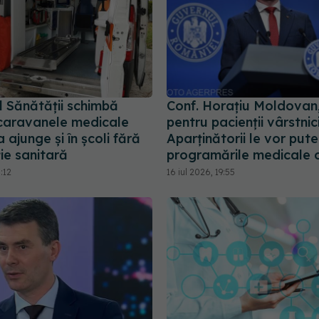
l Sănătății schimbă
Conf. Horațiu Moldovan
: caravanele medicale
pentru pacienții vârstnici
 ajunge și în școli fără
Aparținătorii le vor put
ie sanitară
programările medicale o
:12
16 iul 2026, 19:55