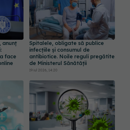
, anunț
Spitalele, obligate să publice
:
infecțiile și consumul de
ea face
antibiotice. Noile reguli pregătite
nline
de Ministerul Sănătății
19 iul 2026, 14:20