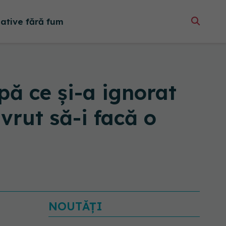
native fără fum
pă ce și-a ignorat
vrut să-i facă o
NOUTĂȚI