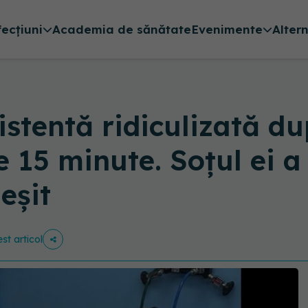
fecțiuni
Academia de sănătate
Evenimente
Alter
tentă ridiculizată du
 15 minute. Soțul ei a 
eșit
st articol