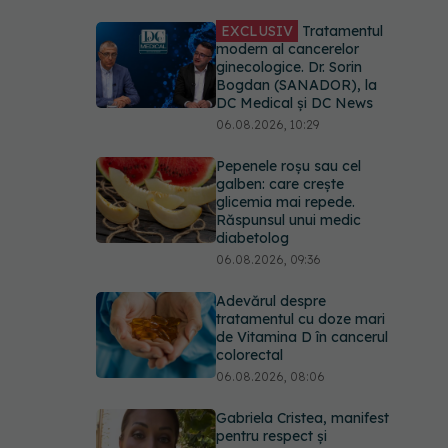
EXCLUSIV
Tratamentul
modern al cancerelor
ginecologice. Dr. Sorin
Bogdan (SANADOR), la
DC Medical și DC News
06.08.2026, 10:29
Pepenele roșu sau cel
galben: care crește
glicemia mai repede.
Răspunsul unui medic
diabetolog
06.08.2026, 09:36
Adevărul despre
tratamentul cu doze mari
de Vitamina D în cancerul
colorectal
06.08.2026, 08:06
Gabriela Cristea, manifest
pentru respect și