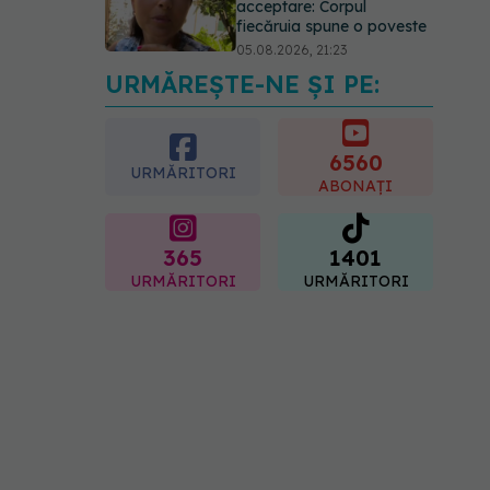
acceptare: Corpul
fiecăruia spune o poveste
05.08.2026, 21:23
URMĂREȘTE-NE ȘI PE:
Medicii de la Fundeni
demontează unul dintre
cele mai răspândite mituri
despre diabet
6560
URMĂRITORI
06.08.2026, 11:52
ABONAȚI
365
1401
URMĂRITORI
URMĂRITORI