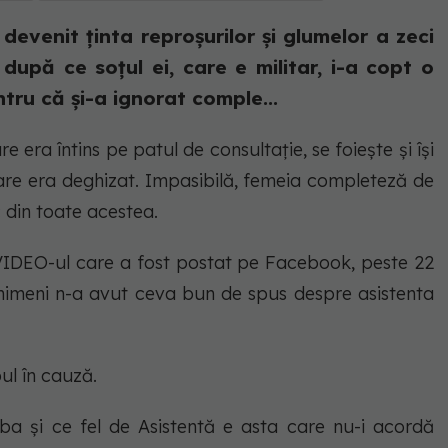
evenit ținta reproșurilor și glumelor a zeci
pă ce soțul ei, care e militar, i-a copt o
tru că și-a ignorat comple...
e era întins pe patul de consultație, se foiește și își
re era deghizat. Impasibilă, femeia completeză de
c din toate acestea.
VIDEO-ul care a fost postat pe Facebook, peste 22
 nimeni n-a avut ceva bun de spus despre asistenta
pul în cauză.
iba și ce fel de Asistentă e asta care nu-i acordă