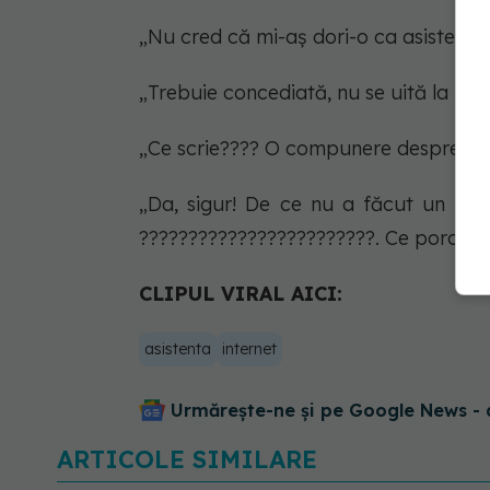
„Nu cred că mi-aș dori-o ca asistentă,
„Trebuie concediată, nu se uită la pac
„Ce scrie???? O compunere despre Pri
„Da, sigur! De ce nu a făcut un duș
????????????????????????. Ce porcărie
CLIPUL VIRAL AICI:
asistenta
internet
Urmărește-ne și pe Google News - 
ARTICOLE SIMILARE