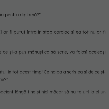
ația pentru diplomă?”
 ar fi putut intra în stop cardiac și ea tot nu ar fi
 ce și-a pus mănuși ca să scrie, va folosi aceleași
tul în tot acest timp! Ce naiba a scris ea și de ce și-
ie?”
acient lângă tine și nici măcar să nu te uiți la el un