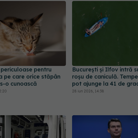
 periculoase pentru
București și Ilfov intră 
ista pe care orice stăpân
roșu de caniculă. Tempe
i s-o cunoască
pot ajunge la 41 de gra
2:20
28 iun 2026, 14:38