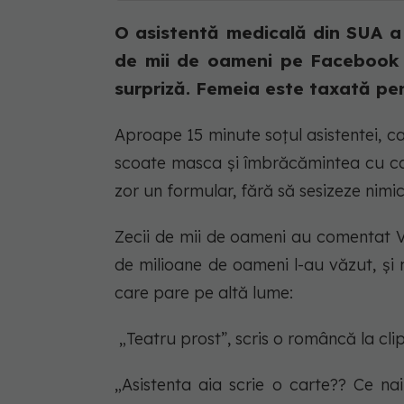
O asistentă medicală din SUA a d
de mii de oameni pe Facebook du
surpriză. Femeia este taxată pen
Aproape 15 minute soțul asistentei, car
scoate masca și îmbrăcămintea cu ca
zor un formular, fără să sesizeze nimi
Zecii de mii de oameni au comentat 
de milioane de oameni l-au văzut, și
care pare pe altă lume:
„Teatru prost”, scris o româncă la cli
„Asistenta aia scrie o carte?? Ce na