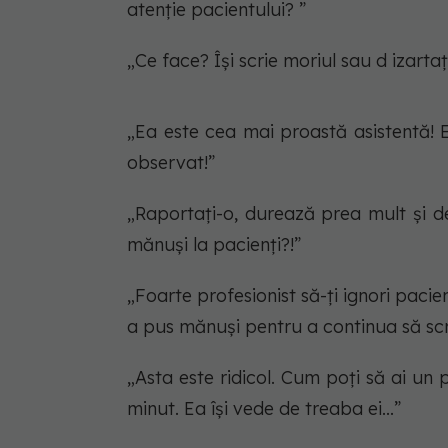
atenție pacientului? ”
„Ce face? Își scrie moriul sau d izart
„Ea este cea mai proastă asistentă! El
observat!”
„Raportați-o, durează prea mult și de
mănuși la pacienți?!”
„Foarte profesionist să-ți ignori pacien
a pus mănuși pentru a continua să scr
„Asta este ridicol. Cum poți să ai un p
minut. Ea își vede de treaba ei...”