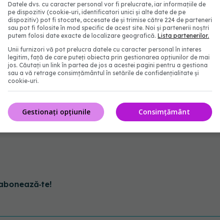
Datele dvs. cu caracter personal vor fi prelucrate, iar informațiile de
pe dispozitiv (cookie-uri, identificatori unici și alte date de pe
 nu e foarte atentă”.
dispozitiv) pot fi stocate, accesate de și trimise către 224 de parteneri
sau pot fi folosite în mod specific de acest site. Noi și partenerii noștri
putem folosi date exacte de localizare geografică.
Lista partenerilor.
ientul ei timp de 15 minute!”
Unii furnizori vă pot prelucra datele cu caracter personal în interes
legitim, față de care puteți obiecta prin gestionarea opțiunilor de mai
mul Razboi Mondial ????”
jos. Căutați un link în partea de jos a acestei pagini pentru a gestiona
sau a vă retrage consimțământul în setările de confidențialitate și
cookie-uri.
 și nu și-a pus un smoking? Ea nu ar fi observat
!”
Gestionați opțiunile
Consimțământ
abonează‑te!