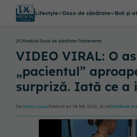
Lifestyle
Doza de sănătate
Boli și a
DCMedical
›
Doza de sănătate
›
Tratamente
VIDEO VIRAL: O asis
„pacientul” aproape
surpriză. Iată ce a i
De
Dana Lascu
Publicat pe 08 feb 2022, 21:04
Distribuie ace