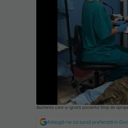
Asistenta care-și ignoră pacientul timp de aprop
Adaugă-ne ca sursă preferată în Go